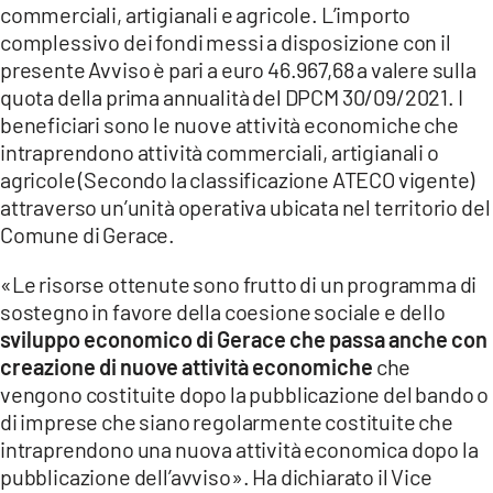
commerciali, artigianali e agricole. L’importo
LACITYMAG.IT
complessivo dei fondi messi a disposizione con il
presente Avviso è pari a euro 46.967,68 a valere sulla
ILREGGINO.IT
quota della prima annualità del DPCM 30/09/2021. I
beneficiari sono le nuove attività economiche che
COSENZACHANNEL.IT
intraprendono attività commerciali, artigianali o
agricole (Secondo la classificazione ATECO vigente)
ILVIBONESE.IT
attraverso un’unità operativa ubicata nel territorio del
CATANZAROCHANNEL.IT
Comune di Gerace.
LACAPITALENEWS.IT
«Le risorse ottenute sono frutto di un programma di
sostegno in favore della coesione sociale e dello
sviluppo economico di Gerace che passa anche con
App
creazione di nuove attività economiche
che
ANDROID
vengono costituite dopo la pubblicazione del bando o
di imprese che siano regolarmente costituite che
APPLE
intraprendono una nuova attività economica dopo la
pubblicazione dell’avviso». Ha dichiarato il Vice