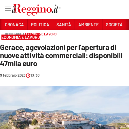
Vai
CRONACA
POLITICA
SANITÀ
AMBIENTE
SOCIETÀ
HOME PAGE
ECONOMIA E LAVORO
ECONOMIA E LAVORO
Sezioni
Gerace, agevolazioni per l'apertura di
CRONACA
nuove attività commerciali: disponibili
POLITICA
47mila euro
SANITÀ
9 febbraio 2023
13:30
AMBIENTE
SOCIETÀ
CULTURA
ECONOMIA E LAVORO