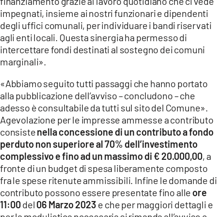
finanziamento grazie al lavoro quotidiano che ci vede
impegnati, insieme ai nostri funzionari e dipendenti
degli uffici comunali, per individuare i bandi riservati
agli enti locali. Questa sinergia ha permesso di
intercettare fondi destinati al sostegno dei comuni
marginali».
«Abbiamo seguito tutti passaggi che hanno portato
alla pubblicazione dell’avviso – concludono – che
adesso è consultabile da tutti sul sito del Comune».
Agevolazione per le impresse ammesse a contributo
consiste
nella concessione di un contributo a fondo
perduto non superiore al 70% dell’investimento
complessivo e fino ad un massimo di € 20.000,00
, a
fronte di un budget di spesa liberamente composto
fra le spese ritenute ammissibili. Infine le domande di
contributo possono essere presentate fino alle
ore
11:00
del
06 Marzo 2023
e che per maggiori dettagli e
per la modulistica necessaria si rimanda all’avviso e