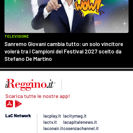
Scarica tutte le nostre app!
LaC Network
lacplay.it
lacitymag.it
lactv.it
lacapitalenews.it
laconair.it
cosenzachannel.it