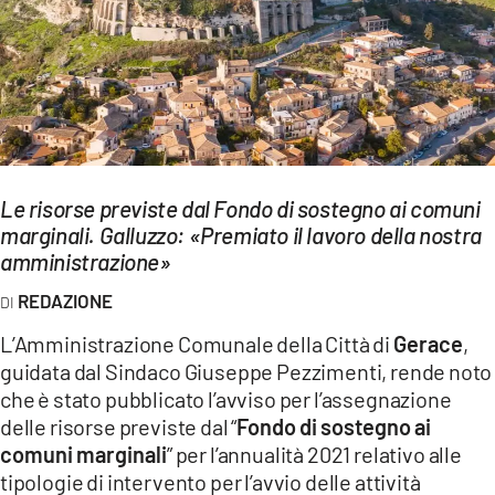
EVENTI
SPORT
Streaming
LAC TV
Le risorse previste dal Fondo di sostegno ai comuni
LAC NETWORK
marginali. Galluzzo: «Premiato il lavoro della nostra
amministrazione»
LAC ONAIR
REDAZIONE
LaC
L’Amministrazione Comunale della Città di
Gerace
,
Network
guidata dal Sindaco Giuseppe Pezzimenti, rende noto
LACPLAY.IT
che è stato pubblicato l’avviso per l’assegnazione
delle risorse previste dal “
Fondo di sostegno ai
LACTV.IT
comuni marginali
” per l’annualità 2021 relativo alle
tipologie di intervento per l’avvio delle attività
LACONAIR.IT