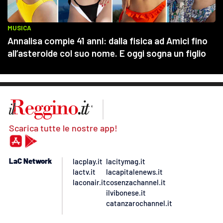
Scarica tutte le nostre app!
LaC Network
lacplay.it
lacitymag.it
lactv.it
lacapitalenews.it
laconair.it
cosenzachannel.it
ilvibonese.it
catanzarochannel.it