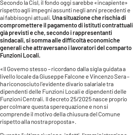
Secondo la Cisl, il fondo oggi sarebbe «incapiente»
rispetto agli impegni assunti negli anni precedenti e
LACITYMAG.IT
ai fabbisogni attuali.
Una situazione che rischia di
ILREGGINO.IT
compromettere il pagamento di istituti contrattuali
già previsti e che, secondo i rappresentanti
COSENZACHANNEL.IT
sindacali, si somma alle difficoltà economiche
generali che attraversano i lavoratori del comparto
ILVIBONESE.IT
Funzioni Locali.
CATANZAROCHANNEL.IT
«Il Governo stesso – ricordano dalla sigla guidata a
LACAPITALENEWS.IT
livello locale da Giuseppe Falcone e Vincenzo Sera –
ha riconosciuto l’evidente divario salariale tra
dipendenti delle Funzioni Locali e dipendenti delle
App
Funzioni Centrali. Il decreto 25/2025 nasce proprio
ANDROID
per colmare questa sperequazione e non si
comprende il motivo della chiusura del Comune
APPLE
rispetto alla nostra proposta».
Durante l’ultima riunione, infatti, l’amministrazione