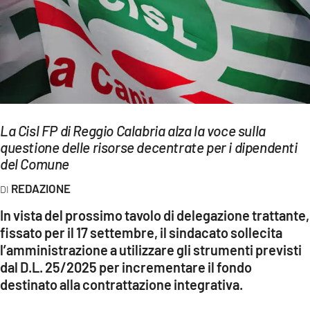
EVENTI
SPORT
Streaming
LAC TV
La Cisl FP di Reggio Calabria alza la voce sulla
LAC NETWORK
questione delle risorse decentrate per i dipendenti
del Comune
LAC ONAIR
REDAZIONE
LaC
In vista del prossimo tavolo di delegazione trattante,
Network
fissato per il 17 settembre, il sindacato sollecita
LACPLAY.IT
l’amministrazione a utilizzare gli strumenti previsti
dal D.L. 25/2025 per incrementare il fondo
LACTV.IT
destinato alla contrattazione integrativa.
LACONAIR.IT