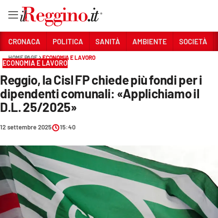
Vai
CRONACA
POLITICA
SANITÀ
AMBIENTE
SOCIETÀ
HOME PAGE
ECONOMIA E LAVORO
ECONOMIA E LAVORO
Sezioni
Reggio, la Cisl FP chiede più fondi per i
CRONACA
dipendenti comunali: «Applichiamo il
POLITICA
D.L. 25/2025»
SANITÀ
12 settembre 2025
15:40
AMBIENTE
SOCIETÀ
CULTURA
ECONOMIA E LAVORO