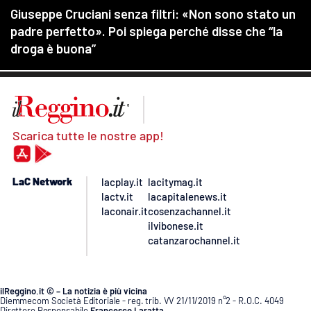
Scarica tutte le nostre app!
LaC Network
lacplay.it
lacitymag.it
lactv.it
lacapitalenews.it
laconair.it
cosenzachannel.it
ilvibonese.it
catanzarochannel.it
ilReggino.it © – La notizia è più vicina
Diemmecom Società Editoriale - reg. trib. VV 21/11/2019 n°2 - R.O.C. 4049
Direttore Responsabile
Francesco Laratta