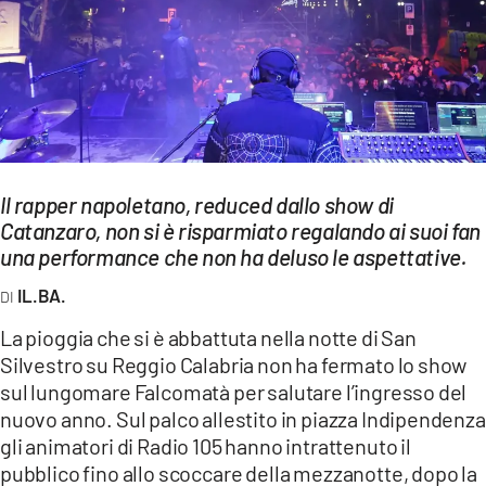
EVENTI
SPORT
Streaming
LAC TV
Il rapper napoletano, reduced dallo show di
LAC NETWORK
Catanzaro, non si è risparmiato regalando ai suoi fan
una performance che non ha deluso le aspettative.
LAC ONAIR
IL.BA.
LaC
La pioggia che si è abbattuta nella notte di San
Network
Silvestro su Reggio Calabria non ha fermato lo show
LACPLAY.IT
sul lungomare Falcomatà per salutare l’ingresso del
nuovo anno. Sul palco allestito in piazza Indipendenza
LACTV.IT
gli animatori di Radio 105 hanno intrattenuto il
pubblico fino allo scoccare della mezzanotte, dopo la
LACONAIR.IT