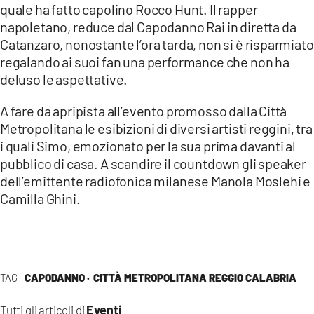
quale ha fatto capolino Rocco Hunt. Il rapper
LACITYMAG.IT
napoletano, reduce dal Capodanno Rai in diretta da
Catanzaro, nonostante l’ora tarda, non si è risparmiato
ILREGGINO.IT
regalando ai suoi fan una performance che non ha
deluso le aspettative.
COSENZACHANNEL.IT
A fare da apripista all’evento promosso dalla Città
ILVIBONESE.IT
Metropolitana le esibizioni di diversi artisti reggini, tra
i quali Simo, emozionato per la sua prima davanti al
CATANZAROCHANNEL.IT
pubblico di casa. A scandire il countdown gli speaker
LACAPITALENEWS.IT
dell’emittente radiofonica milanese Manola Moslehi e
Camilla Ghini.
App
ANDROID
APPLE
TAG
CAPODANNO ·
CITTÀ METROPOLITANA REGGIO CALABRIA
Eventi
Tutti gli articoli di