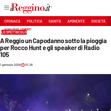
Vai
CRONACA
POLITICA
SANITÀ
AMBIENTE
SOCIETÀ
HOME PAGE
EVENTI
LO SPETTACOLO
Sezioni
A Reggio un Capodanno sotto la pioggia
CRONACA
per Rocco Hunt e gli speaker di Radio
POLITICA
105
SANITÀ
1 gennaio 2026
10:26
AMBIENTE
SOCIETÀ
CULTURA
ECONOMIA E LAVORO