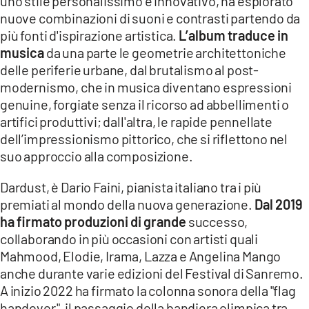
uno stile personalissimo e innovativo, ha esplorato
nuove combinazioni di suoni e contrasti partendo da
più fonti d'ispirazione artistica.
L’album traduce in
musica
da una parte le geometrie architettoniche
delle periferie urbane, dal brutalismo al post-
modernismo, che in musica diventano espressioni
genuine, forgiate senza il ricorso ad abbellimenti o
artifici produttivi; dall'altra, le rapide pennellate
dell’impressionismo pittorico, che si riflettono nel
suo approccio alla composizione.
Dardust, è Dario Faini, pianista italiano tra i più
premiati al mondo della nuova generazione.
Dal 2019
ha firmato produzioni di grande
successo,
collaborando in più occasioni con artisti quali
Mahmood, Elodie, Irama, Lazza e Angelina Mango
anche durante varie edizioni del Festival di Sanremo.
A inizio 2022 ha firmato la colonna sonora della "flag
handover", il passaggio della bandiera olimpica tra