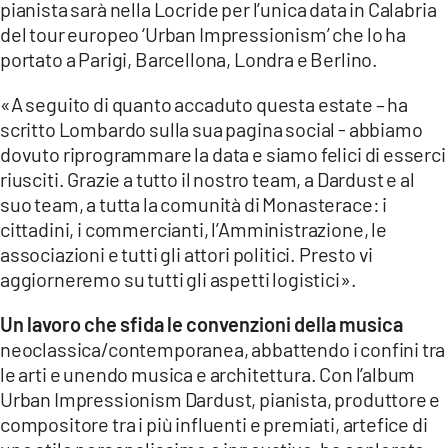
pianista sarà nella Locride per l’unica data in Calabria
del tour europeo ‘Urban Impressionism’ che lo ha
LACITYMAG.IT
portato a Parigi, Barcellona, Londra e Berlino.
ILREGGINO.IT
«A seguito di quanto accaduto questa estate – ha
COSENZACHANNEL.IT
scritto Lombardo sulla sua pagina social - abbiamo
dovuto riprogrammare la data e siamo felici di esserci
ILVIBONESE.IT
riusciti. Grazie a tutto il nostro team, a Dardust e al
suo team, a tutta la comunità di Monasterace: i
CATANZAROCHANNEL.IT
cittadini, i commercianti, l’Amministrazione, le
LACAPITALENEWS.IT
associazioni e tutti gli attori politici. Presto vi
aggiorneremo su tutti gli aspetti logistici».
App
Un lavoro che sfida le convenzioni della musica
ANDROID
neoclassica/contemporanea, abbattendo i confini tra
le arti e unendo musica e architettura. Con l’album
APPLE
Urban Impressionism Dardust, pianista, produttore e
compositore tra i più influenti e premiati, artefice di