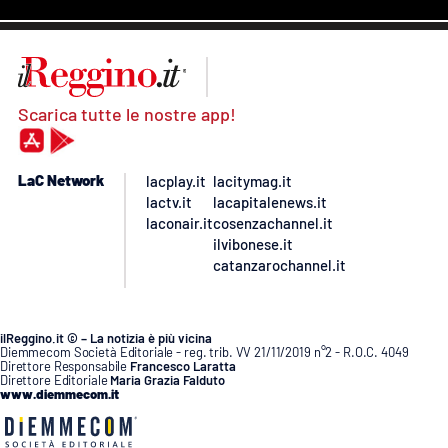
Scarica tutte le nostre app!
LaC Network
lacplay.it
lacitymag.it
lactv.it
lacapitalenews.it
laconair.it
cosenzachannel.it
ilvibonese.it
catanzarochannel.it
ilReggino.it © – La notizia è più vicina
Diemmecom Società Editoriale - reg. trib. VV 21/11/2019 n°2 - R.O.C. 4049
Direttore Responsabile
Francesco Laratta
Direttore Editoriale
Maria Grazia Falduto
www.diemmecom.it