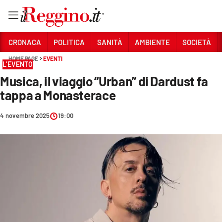
Vai
CRONACA
POLITICA
SANITÀ
AMBIENTE
SOCIETÀ
HOME PAGE
EVENTI
L’EVENTO
Sezioni
Musica, il viaggio “Urban” di Dardust fa
CRONACA
tappa a Monasterace
POLITICA
4 novembre 2025
19:00
SANITÀ
AMBIENTE
SOCIETÀ
CULTURA
ECONOMIA E LAVORO