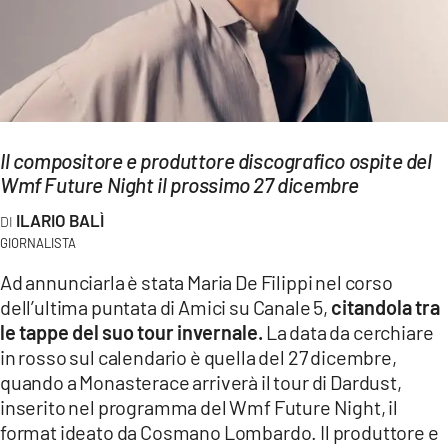
EVENTI
SPORT
Streaming
Il compositore e produttore discografico ospite del
LAC TV
Wmf Future Night il prossimo 27 dicembre
LAC NETWORK
ILARIO BALÌ
LAC ONAIR
GIORNALISTA
Ad annunciarla è stata Maria De Filippi nel corso
LaC
dell’ultima puntata di Amici su Canale 5,
citandola tra
Network
le tappe del suo tour invernale.
La data da cerchiare
LACPLAY.IT
in rosso sul calendario è quella del 27 dicembre,
quando a Monasterace arriverà il tour di Dardust,
LACTV.IT
inserito nel programma del Wmf Future Night, il
format ideato da Cosmano Lombardo. Il produttore e
LACONAIR.IT