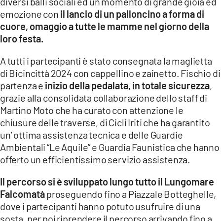
diversi balli sociali ed un momento di grande gioia ed
emozione con
il lancio di un palloncino a forma di
cuore, omaggio a tutte le mamme nel giorno della
loro festa.
A tutti i partecipanti è stato consegnata la maglietta
di Bicincittà 2024 con cappellino e zainetto. Fischio di
partenza e
inizio della pedalata, in totale sicurezza
,
grazie alla consolidata collaborazione dello staff di
Martino Moto che ha curato con attenzione le
chiusure delle traverse, di Cicli Iriti che ha garantito
un’ ottima assistenza tecnica e delle Guardie
Ambientali “Le Aquile” e Guardia Faunistica che hanno
offerto un efficientissimo servizio assistenza.
Il percorso si è sviluppato lungo tutto il Lungomare
Falcomatà
proseguendo fino a Piazzale Botteghelle,
dove i partecipanti hanno potuto usufruire di una
sosta, per poi riprendere il percorso arrivando fino a