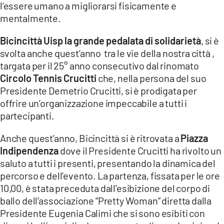
l’essere umano a migliorarsi fisicamente e
mentalmente.
LACITYMAG.IT
ILREGGINO.IT
Bicincittà Uisp la grande pedalata di solidarietà
, si è
svolta anche quest’anno tra le vie della nostra città ,
COSENZACHANNEL.IT
targata per il 25° anno consecutivo dal rinomato
Circolo Tennis Crucitti
che, nella persona del suo
ILVIBONESE.IT
Presidente Demetrio Crucitti, si è prodigata per
offrire un’organizzazione impeccabile a tutti i
CATANZAROCHANNEL.IT
partecipanti.
LACAPITALENEWS.IT
Anche quest’anno, Bicincittà si è ritrovata a
Piazza
Indipendenza
dove il Presidente Crucitti ha rivolto un
App
saluto a tutti i presenti, presentando la dinamica del
ANDROID
percorso e dell’evento. La partenza, fissata per le ore
10,00, è stata preceduta dall’esibizione del corpo di
APPLE
ballo dell’associazione “Pretty Woman” diretta dalla
Presidente Eugenia Calimi che si sono esibiti con