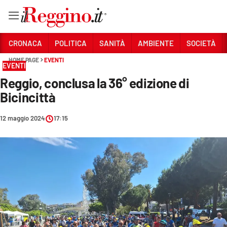
Vai
CRONACA
POLITICA
SANITÀ
AMBIENTE
SOCIETÀ
HOME PAGE
EVENTI
EVENTI
Sezioni
Reggio, conclusa la 36° edizione di
CRONACA
Bicincittà
POLITICA
12 maggio 2024
17:15
SANITÀ
AMBIENTE
SOCIETÀ
CULTURA
ECONOMIA E LAVORO