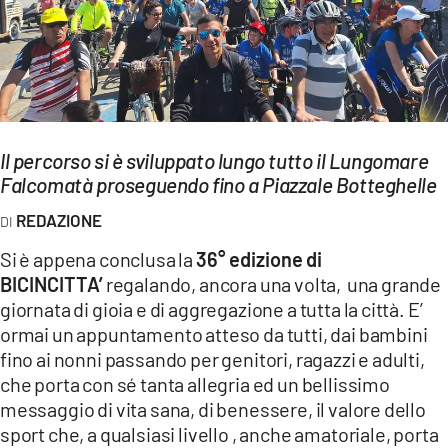
EVENTI
SPORT
Streaming
Il percorso si è sviluppato lungo tutto il Lungomare
LAC TV
Falcomatà proseguendo fino a Piazzale Botteghelle
LAC NETWORK
REDAZIONE
LAC ONAIR
Si è appena conclusa la
36° edizione di
BICINCITTA’
regalando, ancora una volta, una grande
LaC
giornata di gioia e di aggregazione a tutta la città. E’
Network
ormai un appuntamento atteso da tutti, dai bambini
LACPLAY.IT
fino ai nonni passando per genitori, ragazzi e adulti,
che porta con sé tanta allegria ed un bellissimo
LACTV.IT
messaggio di vita sana, di benessere, il valore dello
sport che, a qualsiasi livello , anche amatoriale, porta
LACONAIR.IT