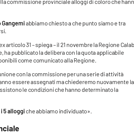
lla commissione provinciale alloggi di coloro che han
o Gangemi
abbiamo chiesto a che punto siamo e tra
si.
x articolo 31 – spiega – il 21 novembre la Regione Calab
, ha pubblicato la delibera con la quota applicabile
sponibili come comunicato alla Regione.
iunione con la commissione per una serie di attività
otranno essere assegnati ma chiederemo nuovamente l
ssistono le condizioni che hanno determinato la
i 5 alloggi
che abbiamo individuato».
nciale