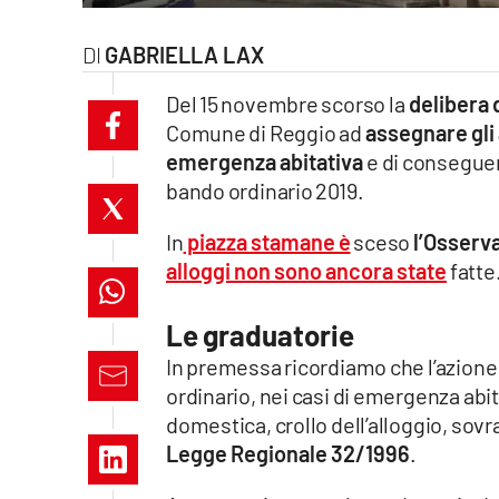
laconair.it
GABRIELLA LAX
lacitymag.it
Del 15 novembre scorso la
delibera 
Comune di Reggio ad
assegnare gli a
ilreggino.it
emergenza abitativa
e di conseguen
bando ordinario 2019.
cosenzachannel.it
In
piazza stamane è
sceso
l’Osserva
ilvibonese.it
alloggi non sono ancora state
fatte
catanzarochannel.it
Le graduatorie
lacapitalenews.it
In premessa ricordiamo che l’azione
ordinario, nei casi di emergenza abit
App
domestica, crollo dell’alloggio, sov
Legge Regionale 32/1996
.
Android