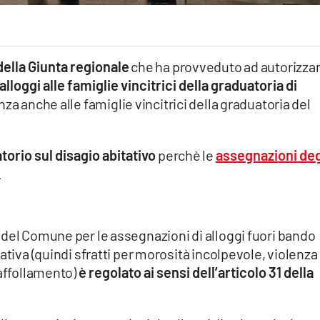
della Giunta regionale
che ha provveduto ad autorizzare
lloggi alle famiglie vincitrici della graduatoria di
za anche alle famiglie vincitrici della graduatoria del
torio sul disagio abitativo
perchè le
assegnazioni deg
.
 del Comune per le assegnazioni di alloggi fuori bando
ativa (quindi sfratti per morosità incolpevole, violenza
raffollamento)
è regolato ai sensi dell’articolo 31 della