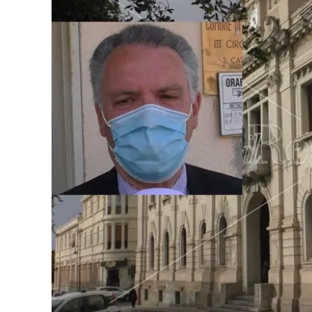
Eventi
Sport
Streaming
LaC TV
Lac Network
LaC OnAir
LaC
Network
lacplay.it
lactv.it