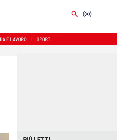
IA E LAVORO
SPORT
PIÙ LETTI