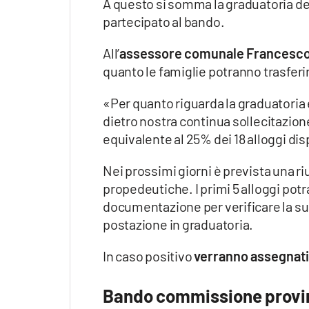
A questo si somma la graduatoria de
Apple
partecipato al bando.
All’
assessore comunale Francesc
quanto le famiglie potranno trasferir
Vai
«Per quanto riguarda la graduatoria e
dietro nostra continua sollecitazione
equivalente al 25% dei 18 alloggi di
Nei prossimi giorni è prevista una r
propedeutiche. I primi 5 alloggi p
documentazione per verificare la su
postazione in graduatoria.
In caso positivo
verranno assegnati 
Bando commissione provi