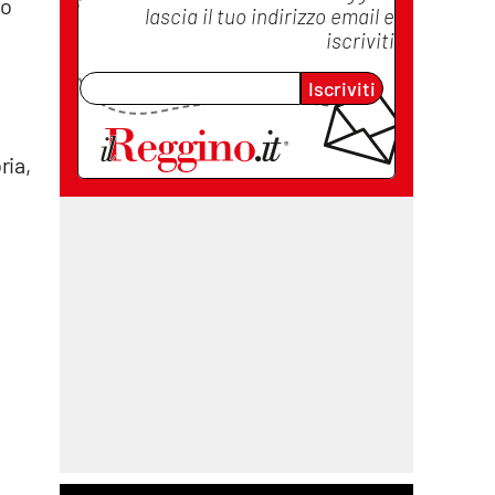
no
lascia il tuo indirizzo email e
iscriviti
Iscriviti
ria,
a