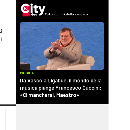
e
si
i
lacplay.it
lacitymag.it
lactv.it
lacapitalenews.it
laconair.it
cosenzachannel.it