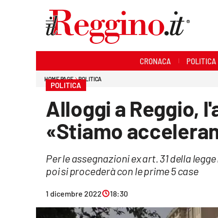
Sezioni
CRONACA
POLITICA
Cronaca
HOME PAGE
POLITICA
POLITICA
Politica
Alloggi a Reggio, 
Sanità
«Stiamo acceleran
Ambiente
Per le assegnazioni ex art. 31 della legg
Società
poi si procederà con le prime 5 case
Cultura
1 dicembre 2022
18:30
Economia e lavoro