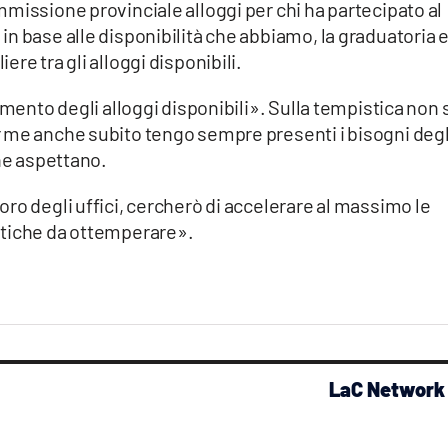
missione provinciale alloggi per chi ha partecipato al
n base alle disponibilità che abbiamo, la graduatoria 
re tra gli alloggi disponibili.
imento degli alloggi disponibili». Sulla tempistica non 
 me anche subito tengo sempre presenti i bisogni degl
che aspettano.
ro degli uffici, cercherò di accelerare al massimo le
atiche da ottemperare».
LaC Network