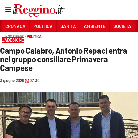
Vai
CRONACA
POLITICA
SANITÀ
AMBIENTE
SOCIETÀ
HOME PAGE
POLITICA
L’ADESIONE
Sezioni
Campo Calabro, Antonio Repaci entra
CRONACA
nel gruppo consiliare Primavera
POLITICA
Campese
SANITÀ
3 giugno 2026
07:30
AMBIENTE
SOCIETÀ
CULTURA
ECONOMIA E LAVORO