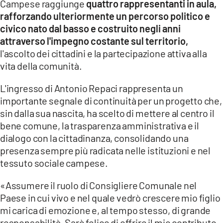
Campese raggiunge
quattro rappresentanti in aula,
rafforzando ulteriormente un percorso politico e
LACITYMAG.IT
civico nato dal basso e costruito negli anni
ILREGGINO.IT
attraverso l'impegno costante sul territorio,
l'ascolto dei cittadini e la partecipazione attiva alla
COSENZACHANNEL.IT
vita della comunità.
ILVIBONESE.IT
L'ingresso di Antonio Repaci rappresenta un
importante segnale di continuità per un progetto che,
CATANZAROCHANNEL.IT
sin dalla sua nascita, ha scelto di mettere al centro il
bene comune, la trasparenza amministrativa e il
LACAPITALENEWS.IT
dialogo con la cittadinanza, consolidando una
presenza sempre più radicata nelle istituzioni e nel
App
tessuto sociale campese.
ANDROID
«Assumere il ruolo di Consigliere Comunale nel
APPLE
Paese in cui vivo e nel quale vedrò crescere mio figlio
mi carica di emozione e, al tempo stesso, di grande
responsabilità. Sarò felice di offrire il mio contributo