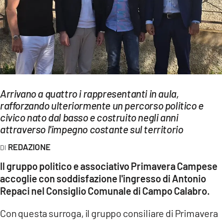
EVENTI
SPORT
Streaming
LAC TV
Arrivano a quattro i rappresentanti in aula,
LAC NETWORK
rafforzando ulteriormente un percorso politico e
civico nato dal basso e costruito negli anni
LAC ONAIR
attraverso l'impegno costante sul territorio
REDAZIONE
LaC
Network
Il gruppo politico e associativo Primavera Campese
LACPLAY.IT
accoglie con soddisfazione l'ingresso di Antonio
Repaci nel Consiglio Comunale di Campo Calabro.
LACTV.IT
Con questa surroga, il gruppo consiliare di Primavera
LACONAIR.IT