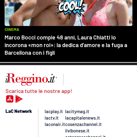
Scarica tutte le nostre app!
LaC Network
lacplay.it
lacitymag.it
lactv.it
lacapitalenews.it
laconair.it
cosenzachannel.it
ilvibonese.it
catanzarochannel.it