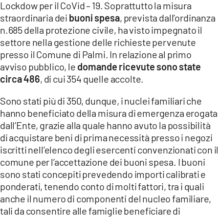
Lockdow per il CoVid – 19. Soprattutto la misura
straordinaria dei
buoni spesa
, prevista dall’ordinanza
LACITYMAG.IT
n.685 della protezione civile, ha visto impegnato il
ILREGGINO.IT
settore nella gestione delle richieste pervenute
presso il Comune di Palmi. In relazione al primo
COSENZACHANNEL.IT
avviso pubblico, le
domande ricevute sono state
circa 486
, di cui 354 quelle accolte.
ILVIBONESE.IT
Sono stati più di 350, dunque, i nuclei familiari che
CATANZAROCHANNEL.IT
hanno beneficiato della misura di emergenza erogata
LACAPITALENEWS.IT
dall’Ente, grazie alla quale hanno avuto la possibilità
di acquistare beni di prima necessità presso i negozi
iscritti nell’elenco degli esercenti convenzionati con il
App
comune per l’accettazione dei buoni spesa. I buoni
ANDROID
sono stati concepiti prevedendo importi calibrati e
ponderati, tenendo conto di molti fattori, tra i quali
APPLE
anche il numero di componenti del nucleo familiare,
tali da consentire alle famiglie beneficiare di