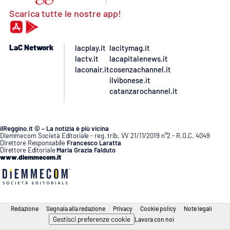
Scarica tutte le nostre app!
LaC Network
lacplay.it
lacitymag.it
lactv.it
lacapitalenews.it
laconair.it
cosenzachannel.it
ilvibonese.it
catanzarochannel.it
ilReggino.it © – La notizia è più vicina
Diemmecom Società Editoriale - reg. trib. VV 21/11/2019 n°2 - R.O.C. 4049
Direttore Responsabile
Francesco Laratta
Direttore Editoriale
Maria Grazia Falduto
www.diemmecom.it
Redazione
Segnala alla redazione
Privacy
Cookie policy
Note legali
Gestisci preferenze cookie
Lavora con noi