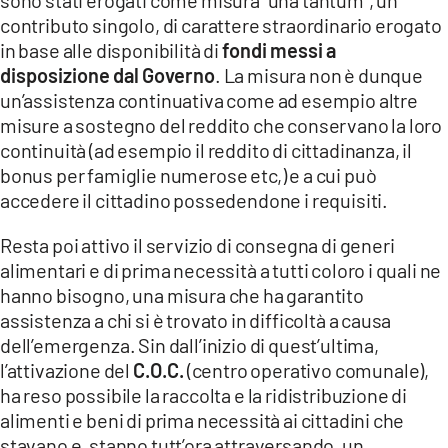
sono stati erogati come misura “una tantum”, un
contributo singolo, di carattere straordinario erogato
in base alle disponibilità di
fondi messi a
disposizione dal Governo
. La misura non è dunque
un’assistenza continuativa come ad esempio altre
misure a sostegno del reddito che conservano la loro
continuità (ad esempio il reddito di cittadinanza, il
bonus per famiglie numerose etc,) e a cui può
accedere il cittadino possedendone i requisiti.
Resta poi attivo il servizio di consegna di generi
alimentari e di prima necessità a tutti coloro i quali ne
hanno bisogno, una misura che ha garantito
assistenza a chi si è trovato in difficoltà a causa
dell’emergenza. Sin dall’inizio di quest’ultima,
l’attivazione del
C.O.C.
(centro operativo comunale),
ha reso possibile la raccolta e la ridistribuzione di
alimenti e beni di prima necessità ai cittadini che
stavano e, stanno tutt’ora attraversando, un