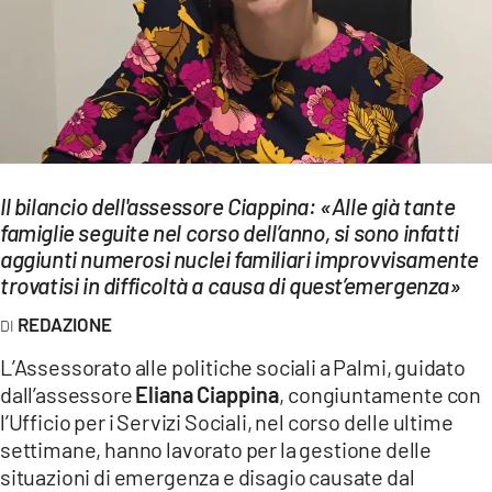
EVENTI
SPORT
Streaming
LAC TV
Il bilancio dell'assessore Ciappina: «Alle già tante
LAC NETWORK
famiglie seguite nel corso dell’anno, si sono infatti
aggiunti numerosi nuclei familiari improvvisamente
LAC ONAIR
trovatisi in difficoltà a causa di quest’emergenza»
REDAZIONE
LaC
Network
L’Assessorato alle politiche sociali a Palmi, guidato
LACPLAY.IT
dall’assessore
Eliana Ciappina
, congiuntamente con
l’Ufficio per i Servizi Sociali, nel corso delle ultime
LACTV.IT
settimane, hanno lavorato per la gestione delle
situazioni di emergenza e disagio causate dal
LACONAIR.IT