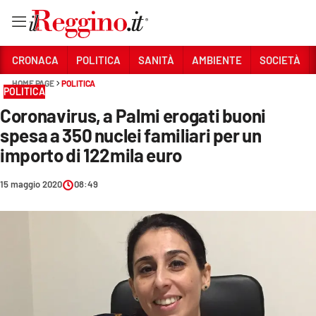
Vai
CRONACA
POLITICA
SANITÀ
AMBIENTE
SOCIETÀ
HOME PAGE
POLITICA
POLITICA
Sezioni
Coronavirus, a Palmi erogati buoni
CRONACA
spesa a 350 nuclei familiari per un
POLITICA
importo di 122mila euro
SANITÀ
15 maggio 2020
08:49
AMBIENTE
SOCIETÀ
CULTURA
ECONOMIA E LAVORO