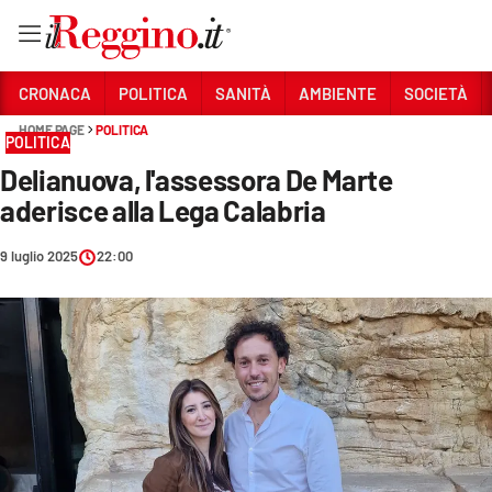
Vai
CRONACA
POLITICA
SANITÀ
AMBIENTE
SOCIETÀ
HOME PAGE
POLITICA
POLITICA
Sezioni
Delianuova, l'assessora De Marte
CRONACA
aderisce alla Lega Calabria
POLITICA
9 luglio 2025
22:00
SANITÀ
AMBIENTE
SOCIETÀ
CULTURA
ECONOMIA E LAVORO