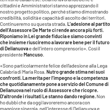
cittadini e Amministratori stanno apprezzando il
nostro progetto politico, perché stiamo dimostrando
credibilità, solidità e capacità di ascolto dei territori.
Continueremo su questa strada.
L’adesione al partito
dell’Assessore De Marte ci rende ancora più forti.
Riponiamo in Lei grande fiducia e siamo convinti
che insieme riusciremo a lavorare bene per il futuro
di Delianuova
e dell’intero comprensorio».
Così il
presidente
Mancuso
.
«Sono particolarmente felice dell’adesione alla Lega
Calabria di Maria Rosa.
Nutro grande stima nei suoi
confronti. La merita per l’impegno e la competenza
che quotidianamente pone a servizio del Comune di
Delianuova nel ruolo di Assessore che ricopre.
D’altronde i risultati Le stanno dando regione.
Non
ho dubbi che da oggi lavoreremo ancora con
maggiore sinergia, nell’interesse di Delianuova e