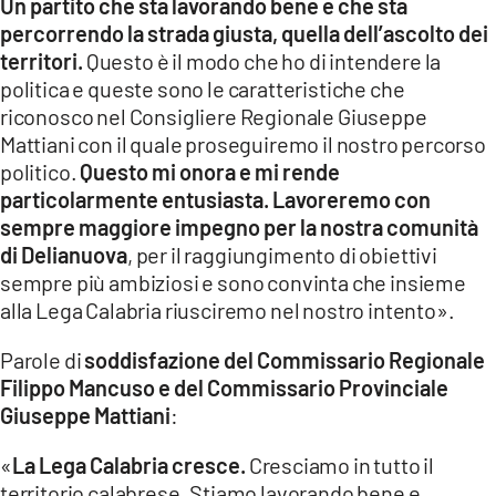
Un partito che sta lavorando bene e che sta
percorrendo la strada giusta, quella dell’ascolto dei
LACITYMAG.IT
territori.
Questo è il modo che ho di intendere la
politica e queste sono le caratteristiche che
ILREGGINO.IT
riconosco nel Consigliere Regionale Giuseppe
COSENZACHANNEL.IT
Mattiani con il quale proseguiremo il nostro percorso
politico.
Questo mi onora e mi rende
ILVIBONESE.IT
particolarmente entusiasta. Lavoreremo con
sempre maggiore impegno per la nostra comunità
CATANZAROCHANNEL.IT
di Delianuova
, per il raggiungimento di obiettivi
LACAPITALENEWS.IT
sempre più ambiziosi e sono convinta che insieme
alla Lega Calabria riusciremo nel nostro intento».
App
Parole di
soddisfazione del Commissario Regionale
ANDROID
Filippo Mancuso e del Commissario Provinciale
Giuseppe Mattiani
:
APPLE
«
La Lega Calabria cresce.
Cresciamo in tutto il
territorio calabrese. Stiamo lavorando bene e