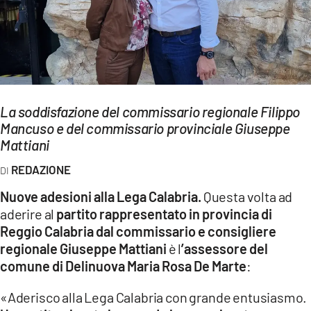
EVENTI
SPORT
Streaming
La soddisfazione del commissario regionale Filippo
LAC TV
Mancuso e del commissario provinciale Giuseppe
LAC NETWORK
Mattiani
REDAZIONE
LAC ONAIR
Nuove adesioni alla Lega Calabria.
Questa volta ad
LaC
aderire al
partito rappresentato in provincia di
Network
Reggio Calabria dal commissario e consigliere
LACPLAY.IT
regionale Giuseppe Mattiani
è l
’assessore del
comune di Delinuova Maria Rosa De Marte
:
LACTV.IT
«Aderisco alla Lega Calabria con grande entusiasmo.
LACONAIR.IT