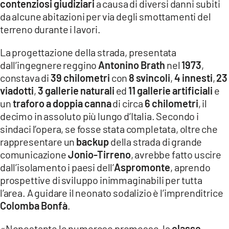
contenziosi giudiziari
a causa di diversi danni subiti
da alcune abitazioni per via degli smottamenti del
terreno durante i lavori.
La progettazione della strada, presentata
dall’ingegnere reggino
Antonino Brath
nel
1973
,
constava di
39 chilometri
con
8 svincoli
,
4 innesti
,
23
viadotti
,
3 gallerie naturali
ed
11 gallerie artificiali
e
un
traforo a doppia canna
di circa
6 chilometri
, il
decimo in assoluto più lungo d’Italia. Secondo i
sindaci l’opera, se fosse stata completata, oltre che
rappresentare un
backup
della strada di grande
comunicazione
Jonio-Tirreno
, avrebbe fatto uscire
dall’isolamento i paesi dell’
Aspromonte
, aprendo
prospettive di sviluppo inimmaginabili per tutta
l’area. A guidare il neonato sodalizio è l’imprenditrice
Colomba Bonfà
.
«Nonostante le numerose promesse, la
classe