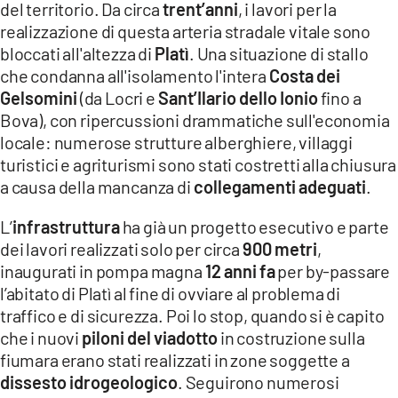
del territorio. Da circa
trent’anni
, i lavori per la
realizzazione di questa arteria stradale vitale sono
LACITYMAG.IT
bloccati all'altezza di
Platì
. Una situazione di stallo
ILREGGINO.IT
che condanna all'isolamento l'intera
Costa dei
Gelsomini
(da Locri e
Sant’Ilario dello Ionio
fino a
COSENZACHANNEL.IT
Bova), con ripercussioni drammatiche sull'economia
locale: numerose strutture alberghiere, villaggi
ILVIBONESE.IT
turistici e agriturismi sono stati costretti alla chiusura
CATANZAROCHANNEL.IT
a causa della mancanza di
collegamenti adeguati
.
LACAPITALENEWS.IT
L’
infrastruttura
ha già un progetto esecutivo e parte
dei lavori realizzati solo per circa
900 metri
,
inaugurati in pompa magna
12 anni fa
per by-passare
App
l’abitato di Platì al fine di ovviare al problema di
ANDROID
traffico e di sicurezza. Poi lo stop, quando si è capito
che i nuovi
piloni del viadotto
in costruzione sulla
APPLE
fiumara erano stati realizzati in zone soggette a
dissesto idrogeologico
. Seguirono numerosi