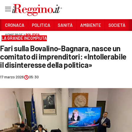
Vai
CRONACA
POLITICA
SANITÀ
AMBIENTE
SOCIETÀ
HOME PAGE
POLITICA
LA GRANDE INCOMPIUTA
Sezioni
Fari sulla Bovalino-Bagnara, nasce un
CRONACA
comitato di imprenditori: «Intollerabile
POLITICA
il disinteresse della politica»
SANITÀ
17 marzo 2026
05:30
AMBIENTE
SOCIETÀ
CULTURA
ECONOMIA E LAVORO