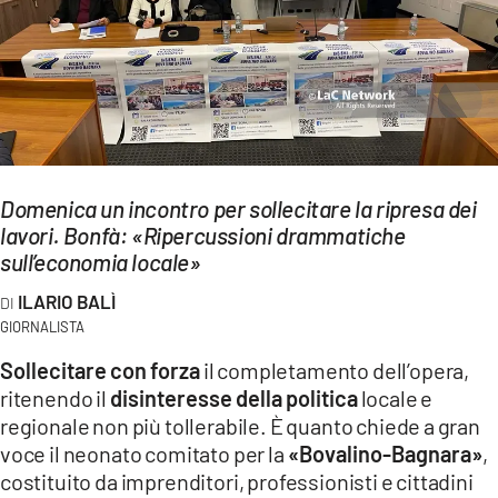
EVENTI
SPORT
Streaming
LAC TV
Domenica un incontro per sollecitare la ripresa dei
LAC NETWORK
lavori. Bonfà: «Ripercussioni drammatiche
sull’economia locale»
LAC ONAIR
ILARIO BALÌ
GIORNALISTA
LaC
Network
Sollecitare con forza
il completamento dell’opera,
LACPLAY.IT
ritenendo il
disinteresse della politica
locale e
regionale non più tollerabile. È quanto chiede a gran
LACTV.IT
voce il neonato comitato per la
«Bovalino-Bagnara»
,
costituito da imprenditori, professionisti e cittadini
LACONAIR.IT