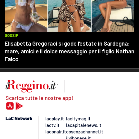
Scarica tutte le nostre app!
LaC Network
lacplay.it
lacitymag.it
lactv.it
lacapitalenews.it
laconair.it
cosenzachannel.it
ilvibonese.it