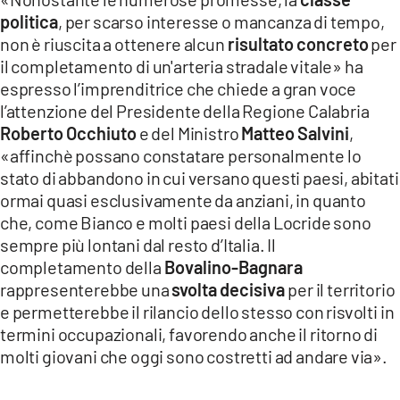
politica
, per scarso interesse o mancanza di tempo,
non è riuscita a ottenere alcun
risultato concreto
per
il completamento di un'arteria stradale vitale» ha
espresso l’imprenditrice che chiede a gran voce
l’attenzione del Presidente della Regione Calabria
Roberto Occhiuto
e del Ministro
Matteo Salvini
,
«affinchè possano constatare personalmente lo
stato di abbandono in cui versano questi paesi, abitati
ormai quasi esclusivamente da anziani, in quanto
che, come Bianco e molti paesi della Locride sono
sempre più lontani dal resto d’Italia. Il
completamento della
Bovalino-Bagnara
rappresenterebbe una
svolta decisiva
per il territorio
e permetterebbe il rilancio dello stesso con risvolti in
termini occupazionali, favorendo anche il ritorno di
molti giovani che oggi sono costretti ad andare via».