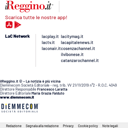
Scarica tutte le nostre app!
LaC Network
lacplay.it
lacitymag.it
lactv.it
lacapitalenews.it
laconair.it
cosenzachannel.it
ilvibonese.it
catanzarochannel.it
ilReggino.it © – La notizia è più vicina
Diemmecom Società Editoriale - reg. trib. VV 21/11/2019 n°2 - R.O.C. 4049
Direttore Responsabile
Francesco Laratta
Direttore Editoriale
Maria Grazia Falduto
www.diemmecom.it
Redazione
Segnala alla redazione
Privacy
Cookie policy
Note legali