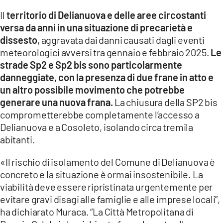
Il
territorio di Delianuova e delle aree circostanti
LACITYMAG.IT
versa da anni in una situazione di precarietà e
dissesto
, aggravata dai danni causati dagli eventi
ILREGGINO.IT
meteorologici avversi tra gennaio e febbraio 2025.
Le
COSENZACHANNEL.IT
strade Sp2 e Sp2 bis sono particolarmente
danneggiate, con la presenza di due frane in atto e
ILVIBONESE.IT
un altro possibile movimento che potrebbe
generare una nuova frana.
La chiusura della SP2 bis
CATANZAROCHANNEL.IT
comprometterebbe completamente l’accesso a
LACAPITALENEWS.IT
Delianuova e a Cosoleto, isolando circa tremila
abitanti.
App
«Il rischio di isolamento del Comune di Delianuova è
ANDROID
concreto e la situazione è ormai insostenibile. La
viabilità deve essere ripristinata urgentemente per
APPLE
evitare gravi disagi alle famiglie e alle imprese locali”,
ha dichiarato Muraca. “La Città Metropolitana di