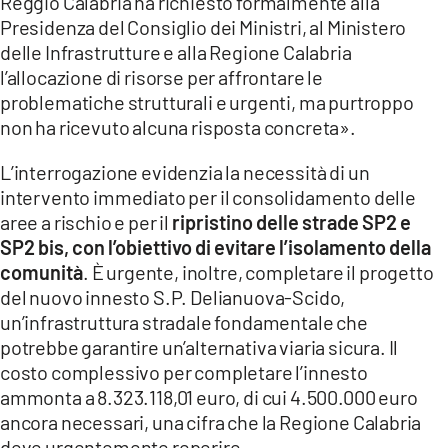
Reggio Calabria ha richiesto formalmente alla
Presidenza del Consiglio dei Ministri, al Ministero
delle Infrastrutture e alla Regione Calabria
l’allocazione di risorse per affrontare le
problematiche strutturali e urgenti, ma purtroppo
non ha ricevuto alcuna risposta concreta».
L’interrogazione evidenzia la necessità di un
intervento immediato per il consolidamento delle
aree a rischio e per il
ripristino delle strade SP2 e
SP2 bis, con l’obiettivo di evitare l’isolamento della
comunità
. È urgente, inoltre, completare il progetto
del nuovo innesto S.P. Delianuova-Scido,
un’infrastruttura stradale fondamentale che
potrebbe garantire un’alternativa viaria sicura. Il
costo complessivo per completare l’innesto
ammonta a 8.323.118,01 euro, di cui 4.500.000 euro
ancora necessari, una cifra che la Regione Calabria
deve urgentemente reperire.