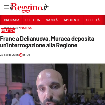
Vai
CRONACA
POLITICA
SANITÀ
AMBIENTE
SOCIETÀ
HOME PAGE
POLITICA
POLITICA
Sezioni
Frane a Delianuova, Muraca deposita
CRONACA
un'interrogazione alla Regione
POLITICA
29 aprile 2025
18:26
SANITÀ
AMBIENTE
SOCIETÀ
CULTURA
ECONOMIA E LAVORO