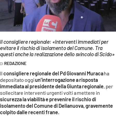
EVENTI
SPORT
Streaming
Il consigliere regionale: «Interventi immediati per
LAC TV
evitare il rischio di isolamento del Comune. Tra
LAC NETWORK
questi anche la realizzazione dello svincolo di Scido»
REDAZIONE
LAC ONAIR
Il
consigliere regionale del Pd Giovanni Muraca
ha
LaC
depositato oggi
un’interrogazione a risposta
Network
immediata al presidente della Giunta regionale
, per
LACPLAY.IT
sollecitare interventi urgenti volti a mettere in
sicurezza la viabilità e prevenire il rischio di
LACTV.IT
isolamento del Comune di Delianuova, gravemente
colpito dalle recenti frane.
LACONAIR.IT