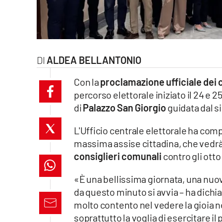
laconair.it
lacitymag.it
ALDEA BELLANTONIO
ilreggino.it
Con la
proclamazione ufficiale dei 
cosenzachannel.it
percorso elettorale iniziato il 24 e 
di
Palazzo San Giorgio
guidata dal 
ilvibonese.it
L'Ufficio centrale elettorale ha comp
catanzarochannel.it
massima assise cittadina, che vedrà
consiglieri comunali
contro gli otto
lacapitalenews.it
«È una bellissima giornata, una nuo
App
da questo minuto si avvia – ha dich
molto contento nel vedere la gioia n
Android
soprattutto la voglia di esercitare i