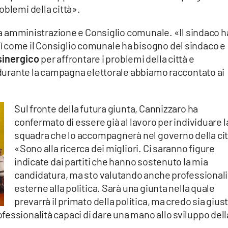
oblemi della città».
 tra amministrazione e Consiglio comunale. «Il sindaco h
 come il Consiglio comunale ha bisogno del sindaco e
sinergico
per affrontare i problemi della città e
e durante la campagna elettorale abbiamo raccontato ai
Sul fronte della futura giunta, Cannizzaro ha
confermato di essere già al lavoro per individuare l
squadra che lo accompagnerà nel governo della cit
«Sono alla ricerca dei migliori. Ci saranno figure
indicate dai partiti che hanno sostenuto la mia
candidatura, ma sto valutando anche professionali
esterne alla politica. Sarà una giunta nella quale
prevarrà il primato della politica, ma credo sia gius
essionalità capaci di dare una mano allo sviluppo dell