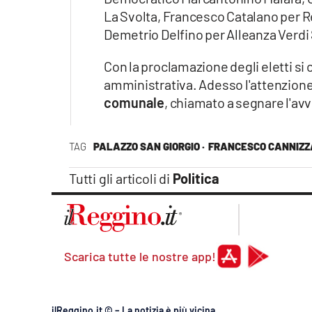
La Svolta, Francesco Catalano per Re
Demetrio Delfino per Alleanza Verdi 
Con la proclamazione degli eletti si 
amministrativa. Adesso l'attenzione
comunale
, chiamato a segnare l'avv
TAG
PALAZZO SAN GIORGIO ·
FRANCESCO CANNIZZA
Tutti gli articoli di
Politica
Scarica tutte le nostre app!
ilReggino.it © – La notizia è più vicina