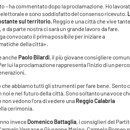
uto – ha commentato dopo la proclamazione. Ho lavora
lettorale e sono soddisfatto del consenso ricevuto.
tante sul territorio.
Reggio è una città che vive tant
e, e da parte nostra ci sarà un grande lavoro da fare.
a convocato il prima possibile per iniziare a
atiche della città».
'è anche
Paolo Bilardi
, il più giovane consigliere comun
Per lui la proclamazione rappresenta l'inizio di un perc
enerazioni.
 che abbiamo tutti gli strumenti per fare bene. Sento 
 noi e nel futuro della città. Sono soltanto una voce ch
e non vedono l'ora di vedere una
Reggio Calabria
ella cerimonia.
ranno invece
Domenico Battaglia
, i consiglieri del Parti
Carmelo Versace e Giuseppe Marino, Carmelo Romeo p