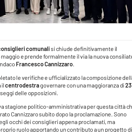
consiglieri comunali
si chiude definitivamente il
25 maggio e prende formalmente il via la nuova consiliat
sindaco
Francesco Cannizzaro
.
letato le verifiche e ufficializzato la composizione del
 il
centrodestra
governare con una maggioranza di
23
 seggi delle opposizioni.
va stagione politico-amministrativa per questa città c
iarato Cannizzaro subito dopo la proclamazione. Sono
egli occhi dei consiglieri appena proclamati, ma
l proprio ruolo apportando un contributo a un progetto d