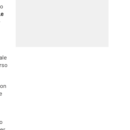
to
Le
e
ale
orso
con
e
to
er