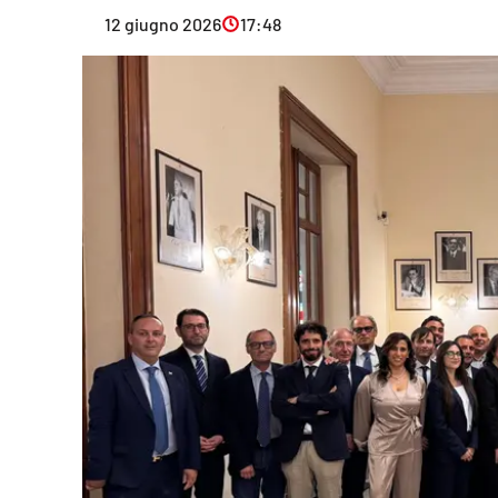
Eventi
12 giugno 2026
17:48
Sport
Streaming
LaC TV
Lac Network
LaC OnAir
LaC
Network
lacplay.it
lactv.it