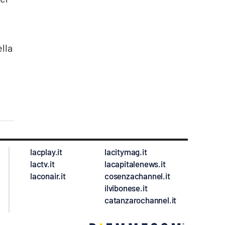
ella
lacplay.it
lacitymag.it
lactv.it
lacapitalenews.it
laconair.it
cosenzachannel.it
ilvibonese.it
catanzarochannel.it