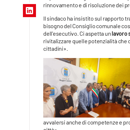
Apple
rinnovamento e di risoluzione dei pr
Il sindaco ha insistito sul rapporto
bisogno del Consiglio comunale così
dell'esecutivo. Ci aspetta un
lavoro 
Vai
rivitalizzare quelle potenzialità ch
cittadini».
avvalersi anche di competenze e prof
città».