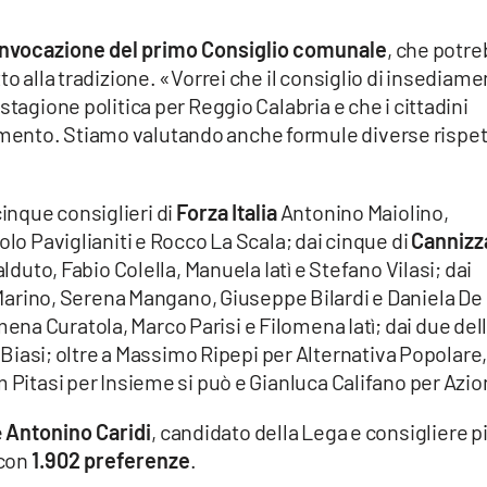
 convocazione del primo Consiglio comunale
, che potr
to alla tradizione. «Vorrei che il consiglio di insediam
stagione politica per Reggio Calabria e che i cittadini
ento. Stiamo valutando anche formule diverse rispe
nque consiglieri di
Forza Italia
Antonino Maiolino,
olo Paviglianiti e Rocco La Scala; dai cinque di
Cannizz
lduto, Fabio Colella, Manuela Iatì e Stefano Vilasi; dai
arino, Serena Mangano, Giuseppe Bilardi e Daniela De
ena Curatola, Marco Parisi e Filomena Iatì; dai due del
Biasi; oltre a Massimo Ripepi per Alternativa Popolare
m Pitasi per Insieme si può e Gianluca Califano per Azio
è
Antonino Caridi
, candidato della Lega e consigliere p
 con
1.902 preferenze
.