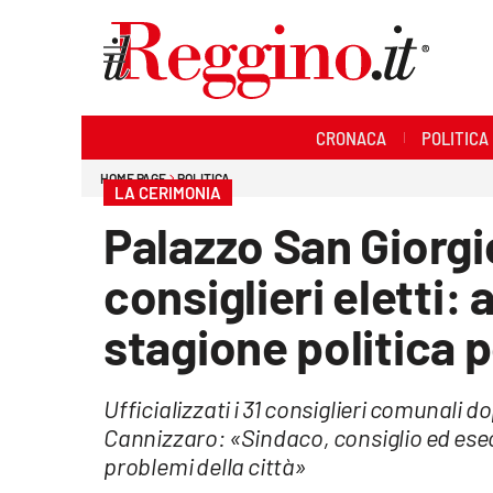
Sezioni
CRONACA
POLITICA
Cronaca
HOME PAGE
POLITICA
LA CERIMONIA
Politica
Palazzo San Giorgi
Sanità
consiglieri eletti: 
Ambiente
stagione politica 
Società
Ufficializzati i 31 consiglieri comunali do
Cultura
Cannizzaro: «Sindaco, consiglio ed esec
problemi della città»
Economia e lavoro