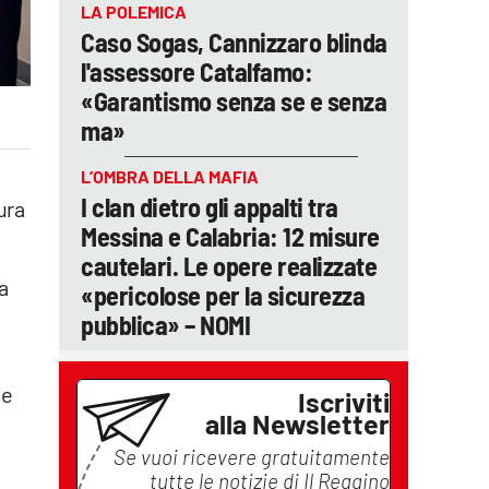
LA POLEMICA
Caso Sogas, Cannizzaro blinda
l'assessore Catalfamo:
«Garantismo senza se e senza
ma»
L’OMBRA DELLA MAFIA
I clan dietro gli appalti tra
ura
Messina e Calabria: 12 misure
cautelari. Le opere realizzate
la
«pericolose per la sicurezza
pubblica» – NOMI
he
Iscriviti
alla Newsletter
Se vuoi ricevere gratuitamente
i
tutte le notizie di
Il Reggino