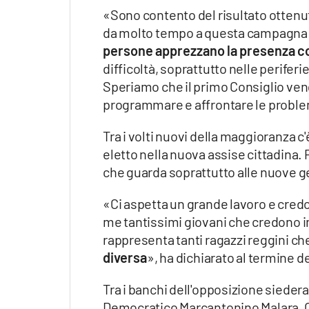
«Sono contento del risultato otten
da molto tempo a questa campagna e
persone apprezzano la presenza cos
difficoltà, soprattutto nelle periferi
Speriamo che il primo Consiglio veng
programmare e affrontare le problem
Tra i volti nuovi della maggioranza c
eletto nella nuova assise cittadina. 
che guarda soprattutto alle nuove g
«Ci aspetta un grande lavoro e credo
me tantissimi giovani che credono in
rappresenta tanti ragazzi reggini ch
diversa
», ha dichiarato al termine d
Tra i banchi dell'opposizione siede
Democratico Marcantonino Malara, 