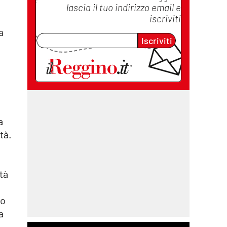
lascia il tuo indirizzo email e
iscriviti
a
Iscriviti
a
tà.
tà
to
a