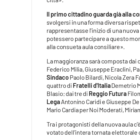
Il primo cittadino guarda già alla
svolgersi in una forma diversa rispet
rappresentasse l'inizio di una nuova 
potessero partecipare a questo mom
alla consueta aula consiliare».
La maggioranza sarà composta dai ci
Federico Milia, Giuseppe Eraclini, Pa
Sindaco
Paolo Bilardi, Nicola Zera Fa
quattro di
Fratelli d'Italia
Demetrio M
Blasio; dai tre di
Reggio Futura
Filom
Lega
Antonino Caridi e Giuseppe De 
Mario Cardia per Noi Moderati, Miria
Tra i protagonisti della nuova aula c'
votato dell'intera tornata elettorale