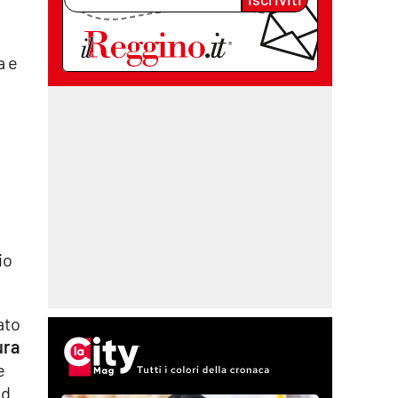
a e
io
ato
ura
e
ed