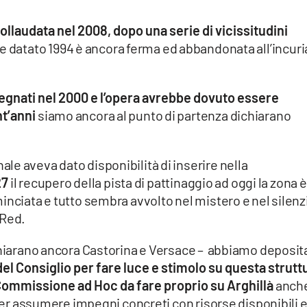
ollaudata nel 2008, dopo una serie di vicissitudini
le datato 1994 è ancora ferma ed abbandonata all’incuri
segnati nel 2000 e l’opera avrebbe dovuto essere
nt’anni
siamo ancora al punto di partenza dichiarano
e aveva dato disponibilità di inserire nella
27
il recupero della pista di pattinaggio ad oggi la zona è
inciata e tutto sembra avvolto nel mistero e nel silenz
 Red.
ichiarano ancora Castorina e Versace – abbiamo deposit
el Consiglio per fare luce e stimolo su questa strutt
ommissione ad Hoc da fare proprio su Arghillà
anch
 per assumere impegni concreti con risorse disponibili 