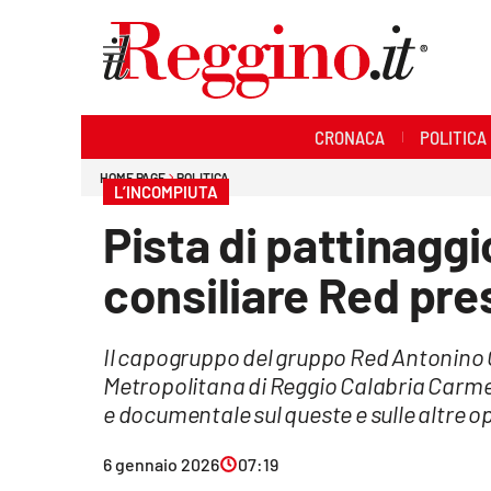
Sezioni
CRONACA
POLITICA
Cronaca
HOME PAGE
POLITICA
L’INCOMPIUTA
Politica
Pista di pattinaggi
Sanità
consiliare Red pre
Ambiente
Il capogruppo del gruppo Red Antonino Ca
Società
Metropolitana di Reggio Calabria Carm
Cultura
e documentale sul queste e sulle altre 
Economia e lavoro
6 gennaio 2026
07:19