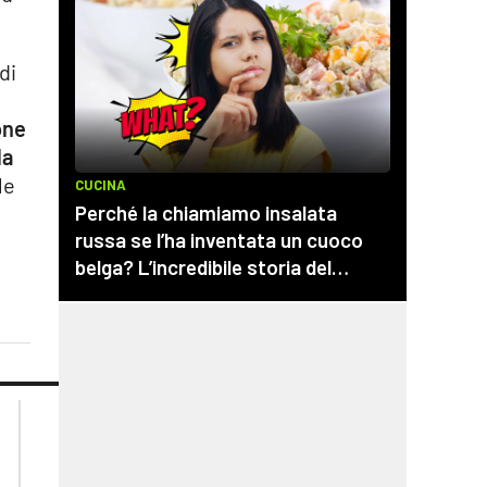
di
one
la
le
lacplay.it
lacitymag.it
lactv.it
lacapitalenews.it
laconair.it
cosenzachannel.it