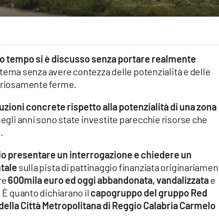
ppo tempo si è discusso senza portare realmente
 tema senza avere contezza delle potenzialità e delle
teriosamente ferme.
zioni concrete rispetto alla potenzialità di una zona
egli anni sono state investite parecchie risorse che
.
io presentare un interrogazione e chiedere un
tale
sulla pista di pattinaggio finanziata originariamen
re
600mila euro ed oggi abbandonata, vandalizzata
e
. È quanto dichiarano il
capogruppo del gruppo Red
della Città Metropolitana di Reggio Calabria Carmelo