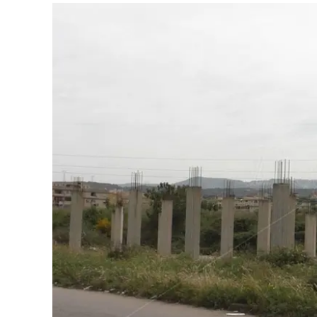
Eventi
Sport
Streaming
LaC TV
Lac Network
LaC OnAir
LaC
Network
lacplay.it
lactv.it