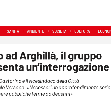
SANITÀ
AMBIENTE
SOCIETÀ
CULTURA
ECONOM
o ad Arghillà, il gruppo
senta un’interrogazione
storina e il vicesindaco della Città
elo Versace: «Necessari un approfondimento serio
opere pubbliche ferme da decenni»