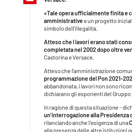
Apple
«Tale opera ufficialmente finita e c
amministrative
e un progetto inizia
simbolo dell’illegalità.
Vai
Atteso che I lavori erano stati con
completata nel 2002 dopo oltre ve
Castorina e Versace.
Atteso che l’amministrazione comunal
programmazione del Pon 2021-20
abbandonata, i lavori non sono ricom
dichiarano gli esponenti del Gruppo
In ragione di questa situazione - d
un’interrogazione alla Presidenza d
rilanciando anche l’esigenza di una
C
alla presenza delle altre istituzioni