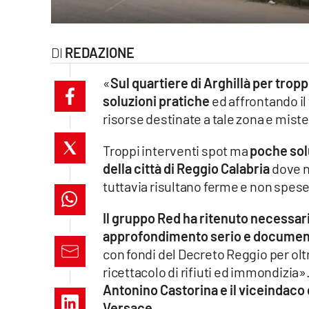
laconair.it
lacitymag.it
REDAZIONE
«
Sul quartiere di Arghillà per tro
ilreggino.it
soluzioni pratiche
ed affrontando il
cosenzachannel.it
risorse destinate a tale zona e mis
Troppi interventi spot ma
poche solu
ilvibonese.it
della città di Reggio Calabria
dove n
catanzarochannel.it
tuttavia risultano ferme e non spese
lacapitalenews.it
Il gruppo Red ha ritenuto necessar
approfondimento serio e documen
con fondi del Decreto Reggio per olt
App
ricettacolo di rifiuti ed immondizia»
Android
Antonino Castorina e il viceindaco 
Versace.