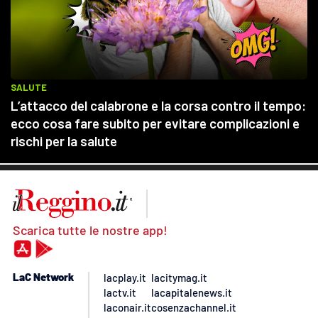
Scarica tutte le nostre app!
LaC Network
lacplay.it
lacitymag.it
lactv.it
lacapitalenews.it
laconair.it
cosenzachannel.it