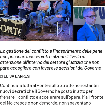
EVENTI
SPORT
Streaming
LAC TV
LAC NETWORK
La gestione del conflitto e l'inasprimento delle pene
non passano inosservati e alzano il livello di
LAC ONAIR
attenzione all'interno del settore giustizia che non
pare accogliere con favore le decisioni del Governo
LaC
Network
ELISA BARRESI
LACPLAY.IT
Continua la lotta al Ponte sullo Stretto nonostante i
nuovi decreti che il Governo ha posto in atto per
LACTV.IT
frenare il conflitto e accelerare sull’opera. Ma il fronte
del No cresce e non demorde, non spaventano
LACONAIR.IT