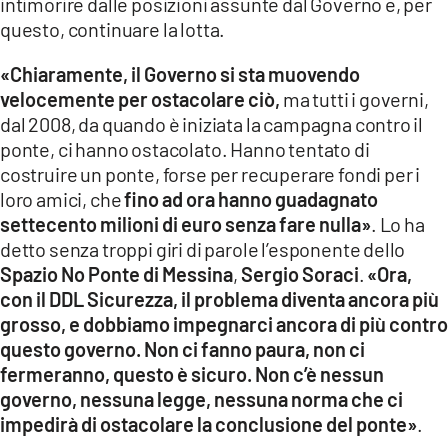
intimorire dalle posizioni assunte dal Governo e, per
questo, continuare la lotta.
«Chiaramente, il Governo si sta muovendo
velocemente per ostacolare ciò,
ma tutti i governi,
dal 2008, da quando è iniziata la campagna contro il
ponte, ci hanno ostacolato. Hanno tentato di
costruire un ponte, forse per recuperare fondi per i
loro amici, che
fino ad ora hanno guadagnato
settecento milioni di euro senza fare nulla»
. Lo ha
detto senza troppi giri di parole l’esponente dello
Spazio No Ponte di Messina
,
Sergio Soraci
.
«Ora,
con il DDL Sicurezza, il problema diventa ancora più
grosso, e dobbiamo impegnarci ancora di più contro
questo governo. Non ci fanno paura, non ci
fermeranno, questo è sicuro. Non c’è nessun
governo, nessuna legge, nessuna norma che ci
impedirà di ostacolare la conclusione del ponte»
.