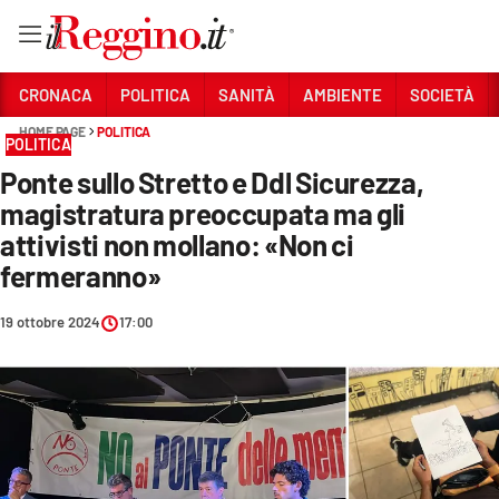
Vai
CRONACA
POLITICA
SANITÀ
AMBIENTE
SOCIETÀ
HOME PAGE
POLITICA
POLITICA
Sezioni
Ponte sullo Stretto e Ddl Sicurezza,
CRONACA
magistratura preoccupata ma gli
POLITICA
attivisti non mollano: «Non ci
fermeranno»
SANITÀ
19 ottobre 2024
17:00
AMBIENTE
SOCIETÀ
CULTURA
ECONOMIA E LAVORO