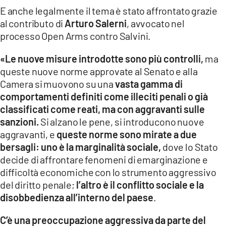
E anche legalmente il tema è stato affrontato grazie
al contributo di
Arturo Salerni
, avvocato nel
processo Open Arms contro Salvini.
«Le nuove misure introdotte sono più controlli,
ma
queste nuove norme approvate al Senato e alla
Camera si muovono su una
vasta gamma di
comportamenti definiti come illeciti penali o già
classificati come reati, ma con aggravanti sulle
sanzioni.
Si alzano le pene, si introducono nuove
aggravanti, e
queste norme sono mirate a due
bersagli: uno è la marginalità sociale,
dove lo Stato
decide di affrontare fenomeni di emarginazione e
difficoltà economiche con lo strumento aggressivo
del diritto penale;
l’altro è il conflitto sociale e la
disobbedienza all’interno del paese
.
C’è una preoccupazione aggressiva da parte del