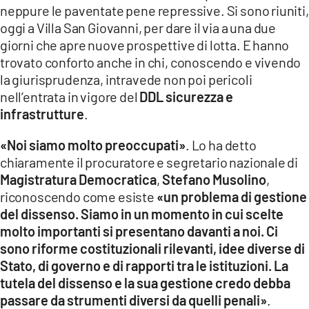
neppure le paventate pene repressive. Si sono riuniti,
LACITYMAG.IT
oggi a Villa San Giovanni, per dare il via a una due
giorni che apre nuove prospettive di lotta. E hanno
ILREGGINO.IT
trovato conforto anche in chi, conoscendo e vivendo
la giurisprudenza, intravede non poi pericoli
COSENZACHANNEL.IT
nell’entrata in vigore del
DDL sicurezza e
infrastrutture
.
ILVIBONESE.IT
CATANZAROCHANNEL.IT
«Noi siamo molto preoccupati»
. Lo ha detto
chiaramente il procuratore e segretario nazionale di
LACAPITALENEWS.IT
Magistratura Democratica
,
Stefano Musolino
,
riconoscendo come esiste
«un problema di gestione
del dissenso. Siamo in un momento in cui scelte
App
molto importanti si presentano davanti a noi. Ci
ANDROID
sono riforme costituzionali rilevanti, idee diverse di
Stato, di governo e di rapporti tra le istituzioni. La
APPLE
tutela del dissenso e la sua gestione credo debba
passare da strumenti diversi da quelli penali»
.