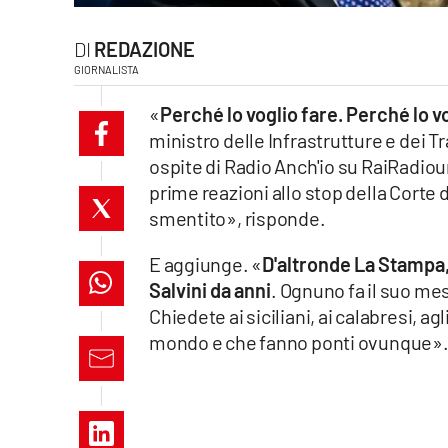
laconair.it
REDAZIONE
GIORNALISTA
lacitymag.it
«
Perché lo voglio fare. Perché lo v
ilreggino.it
ministro delle Infrastrutture e dei T
ospite di Radio Anch'io su RaiRadioun
cosenzachannel.it
prime reazioni allo stop della Corte 
smentito», risponde.
ilvibonese.it
E aggiunge. «
D'altronde La Stampa, 
catanzarochannel.it
Salvini da anni
. Ognuno fa il suo me
lacapitalenews.it
Chiedete ai siciliani, ai calabresi, agli
mondo e che fanno ponti ovunque»
App
Android