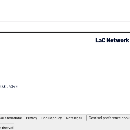
LaC Network
R.O.C. 4049
Gestisci preferenze cook
 alla redazione
Privacy
Cookie policy
Note legali
 riservati