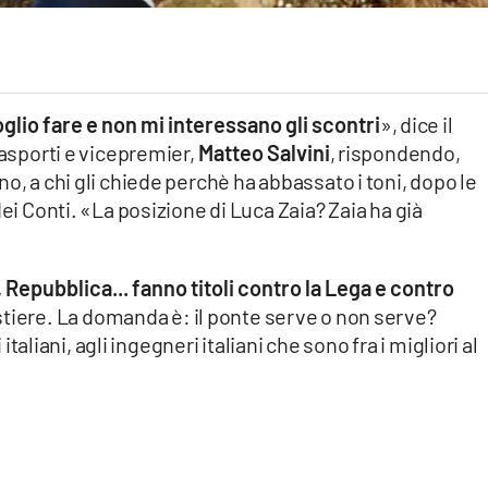
oglio fare e non mi interessano gli scontri
», dice il
rasporti e vicepremier,
Matteo Salvini
, rispondendo,
o, a chi gli chiede perchè ha abbassato i toni, dopo le
dei Conti. «La posizione di Luca Zaia? Zaia ha già
Repubblica... fanno titoli contro la Lega e contro
stiere. La domanda è: il ponte serve o non serve?
 italiani, agli ingegneri italiani che sono fra i migliori al
.