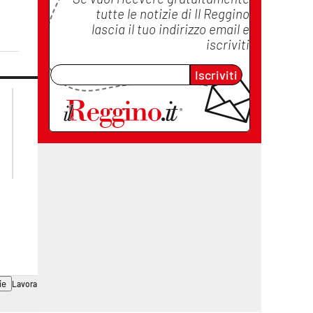
tutte le notizie di
Il Reggino
lascia il tuo indirizzo email e
iscriviti
Iscriviti
lacplay.it
lacitymag.it
lactv.it
lacapitalenews.it
laconair.it
cosenzachannel.it
ilvibonese.it
catanzarochannel.it
ie
Lavora con noi