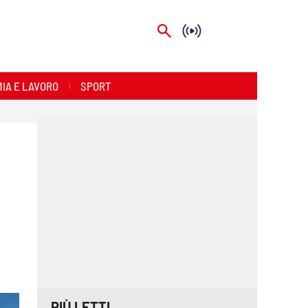
IA E LAVORO
SPORT
PIÙ LETTI