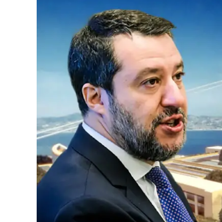
Eventi
Sport
Streaming
LaC TV
Lac Network
LaC OnAir
LaC
Network
lacplay.it
lactv.it