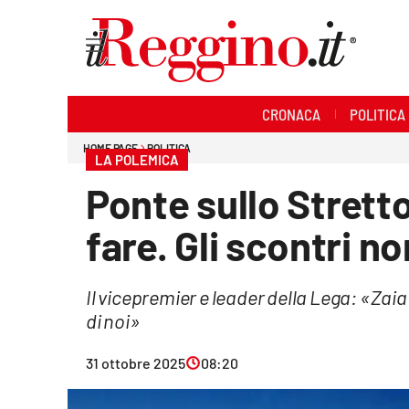
Sezioni
CRONACA
POLITICA
Cronaca
HOME PAGE
POLITICA
LA POLEMICA
Politica
Ponte sullo Stretto,
Sanità
fare. Gli scontri n
Ambiente
Il vicepremier e leader della Lega: «Za
Società
di noi»
Cultura
31 ottobre 2025
08:20
Economia e lavoro