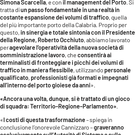
Simona Scarcella
, e con
il management del Porto
. Si
tratta di
un passo fondamentale in una realtà in
costante espansione dei volumi di traffico
, quella
del più importante porto della Calabria. Proprio per
questo,
in sinergia e totale sintonia con il Presidente
della Regione, Roberto Occhiuto
, abbiamo lavorato
per
agevolare l’operatività della nuova società di
somministrazione lavoro
, che
consentirà ai
terminalisti di fronteggiare i picchi dei volumi di
traffico in maniera flessibile
, utilizzando
personale
qualificato
,
professionisti già formati e impegnati
all’interno del porto gioiese da anni
».
«Ancora una volta, dunque, si è trattato di un gioco
di squadra: Territorio–Regione–Parlamento»
.
«
I costi di questa trasformazione
– spiega in
conclusione l’onorevole Cannizzaro –
graveranno
esclusivamente sull’Autorità di Sistema e sulle