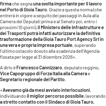
firma
che segna
una svolta importante per il lavoro
LACITYMAG.IT
nel Porto di Gioia Tauro
. Grazie a questa norma (che
entrerà in vigore a seguito dei passaggi in Aula alla
ILREGGINO.IT
Camera dei Deputati prima e al Senato poi, entro i
prossimi 10 giorni),
il Ministero delle Infrastrutture e
COSENZACHANNEL.IT
dei Trasporti potrà infatti autorizzare la definitiva
trasformazione della Gioia Tauro Port Agency Srl in
ILVIBONESE.IT
una vera e propria impresa portuale
, superando
CATANZAROCHANNEL.IT
l’ultimo ostacolo dovuto alla scadenza dell’Agenzia
fissata per legge al 31 dicembre 2026».
LACAPITALENEWS.IT
A dirlo è
Francesco Cannizzaro
, deputato reggino,
Vice Capogruppo di Forza Italia alla Camera
e
App
Segretario regionale del Partito
.
ANDROID
«
Avevamo già da mesi avviato interlocuzioni
,
APPLE
individuando
il miglior percorso possibile
, lavorando
a stretto contatto con il Sindaco di Gioia Tauro,