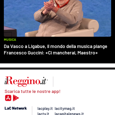
Scarica tutte le nostre app!
LaC Network
lacplay.it
lacitymag.it
lactv.it
lacapitalenews.it