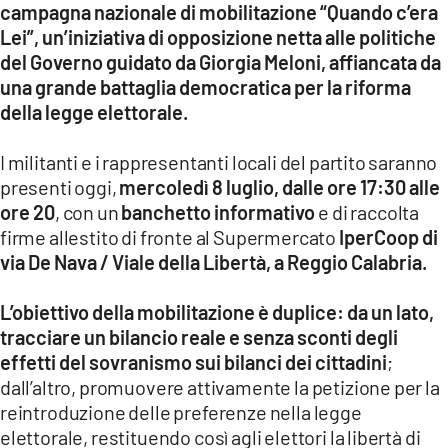
campagna nazionale di mobilitazione “Quando c’era
Lei”, un’iniziativa di opposizione netta alle politiche
LACITYMAG.IT
del Governo guidato da Giorgia Meloni, affiancata da
ILREGGINO.IT
una grande battaglia democratica per la riforma
della legge elettorale.
COSENZACHANNEL.IT
I militanti e i rappresentanti locali del partito saranno
ILVIBONESE.IT
presenti oggi,
mercoledì 8 luglio, dalle ore 17:30 alle
CATANZAROCHANNEL.IT
ore 20
, con un
banchetto informativo
e di raccolta
firme allestito di fronte al Supermercato
IperCoop di
LACAPITALENEWS.IT
via De Nava / Viale della Libertà, a Reggio Calabria.
App
L’obiettivo della mobilitazione è duplice: da un lato,
tracciare un bilancio reale e senza sconti degli
ANDROID
effetti del sovranismo sui bilanci dei cittadini
;
dall’altro, promuovere attivamente la petizione per la
APPLE
reintroduzione delle preferenze nella legge
elettorale, restituendo così agli elettori la libertà di