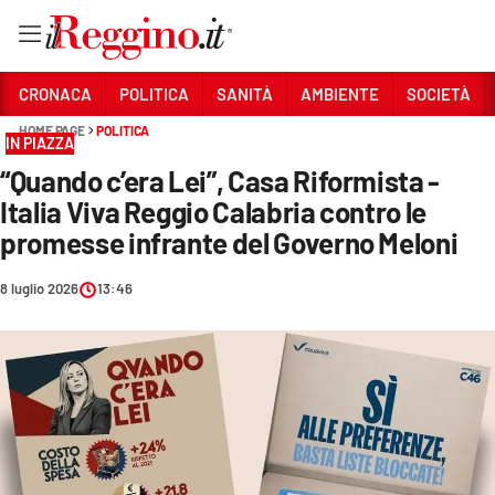
Vai
CRONACA
POLITICA
SANITÀ
AMBIENTE
SOCIETÀ
HOME PAGE
POLITICA
IN PIAZZA
Sezioni
“Quando c’era Lei”, Casa Riformista -
CRONACA
Italia Viva Reggio Calabria contro le
POLITICA
promesse infrante del Governo Meloni
SANITÀ
8 luglio 2026
13:46
AMBIENTE
SOCIETÀ
CULTURA
ECONOMIA E LAVORO