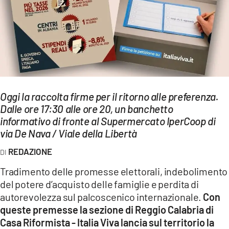
EVENTI
SPORT
Streaming
LAC TV
Oggi la raccolta firme per il ritorno alle preferenza.
LAC NETWORK
Dalle ore 17:30 alle ore 20, un banchetto
informativo di fronte al Supermercato IperCoop di
LAC ONAIR
via De Nava / Viale della Libertà
REDAZIONE
LaC
Network
Tradimento delle promesse elettorali, indebolimento
LACPLAY.IT
del potere d’acquisto delle famiglie e perdita di
autorevolezza sul palcoscenico internazionale.
Con
LACTV.IT
queste premesse la sezione di Reggio Calabria di
Casa Riformista - Italia Viva lancia sul territorio la
LACONAIR.IT