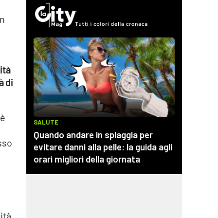
in
ità
à di
 è
sso
ità