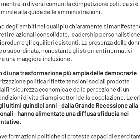
 mentre in diversi comuni la competizione politica si è
minile alla guida delle amministrazioni.
 uno degli ambiti nei quali più chiaramente si manifestan
eti relazionali consolidate, leadership personalistiche
produrre gli equilibri esistenti. La presenza delle don
 o subordinata, nonostante gli strumenti normativi
rire una maggiore inclusione.
no di una trasformazione più ampia delle democrazie
zzazione politica riflette tensioni sociali prodotte
all’insicurezza economica e dalla percezione di un
izioni di vita di ampi settori della popolazione. Le cr
li ultimi quindici anni - dalla Grande Recessione alla
ionali - hanno alimentato una diffusa sfiducia nei
entative.
e formazioni politiche di protesta capaci di esercitar