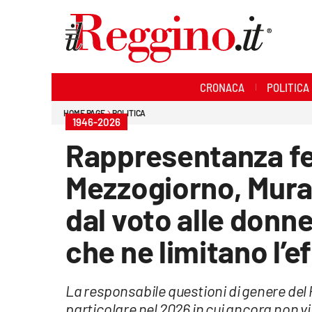
Sezioni
CRONACA
POLITICA
Cronaca
HOME PAGE
POLITICA
1946-2026
Politica
Rappresentanza fe
Sanità
Mezzogiorno, Mura
Ambiente
dal voto alle donn
Società
che ne limitano l’e
Cultura
La responsabile questioni di genere del
Economia e lavoro
particolare nel 2026 in cui ancora non vi