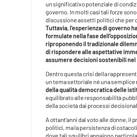
un significativo potenziale di condiz
governo. In molti casi tali forze son
discussione assetti politici che pe
Tuttavia, l’esperienza di governo ha
formulate nella fase dell’opposizion
riproponendo il tradizionale dilem
di rispondere alle aspettative immedi
assumere decisioni sostenibili nel
Dentro questa crisi della rappresen
un tema settoriale né una semplice 
della qualità democratica delle isti
equilibrato alle responsabilità pubb
della società dai processi decisional
A ottant’anni dal voto alle donne, il 
politici, ma la persistenza di ostacol
dove tali squilibri appaiono partico