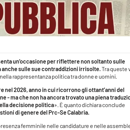
enta un’occasione per riflettere non soltanto sulle
 anche sulle sue contraddizioni irrisolte.
Tra queste v
 nella rappresentanza politica tra donne e uomini.
 nel 2026, anno in cui ricorrono gli ottant’anni del
onne - ma che non ha ancora trovato una piena traduzi
ella decisione politica
». È quanto dichiara conclude
tioni di genere del Prc-Se Calabria.
 presenza femminile nelle candidature e nelle assembl