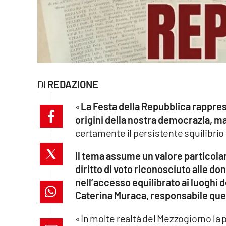
laconair.it
lacitymag.it
ilreggino.it
REDAZIONE
cosenzachannel.it
«
La Festa della Repubblica rappres
ilvibonese.it
origini della nostra democrazia, ma
certamente il persistente squilibrio
catanzarochannel.it
Il tema assume un valore particolare
lacapitalenews.it
diritto di voto riconosciuto alle d
nell’accesso equilibrato ai luoghi d
App
Caterina Muraca, responsabile ques
Android
«In molte realtà del Mezzogiorno la