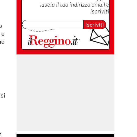
lascia il tuo indirizzo email e
iscriviti
Iscriviti
o
 e
ne
isi
e