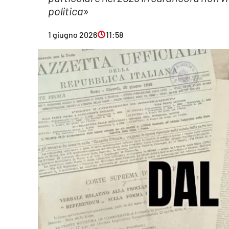
politica»
Eventi
1 giugno 2026
11:58
Sport
Streaming
LaC TV
Lac Network
LaC OnAir
LaC
Network
lacplay.it
lactv.it