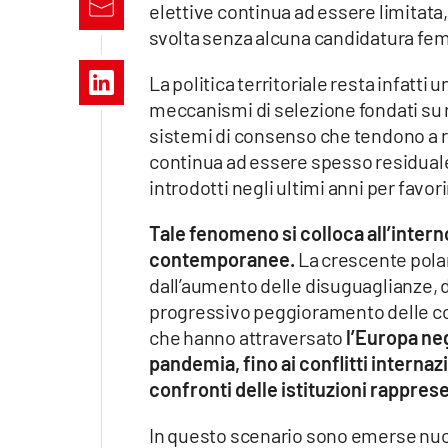
elettive continua ad essere limitata,
Apple
svolta senza alcuna candidatura fem
La politica territoriale resta infatti
meccanismi di selezione fondati su r
Vai
sistemi di consenso che tendono a ri
continua ad essere spesso residuale
introdotti negli ultimi anni per favo
Tale fenomeno si colloca all’inter
contemporanee.
La crescente polari
dall’aumento delle disuguaglianze, d
progressivo peggioramento delle cond
che hanno attraversato
l’Europa neg
pandemia, fino ai conflitti internaz
confronti delle istituzioni rappres
In questo scenario sono emerse nuov