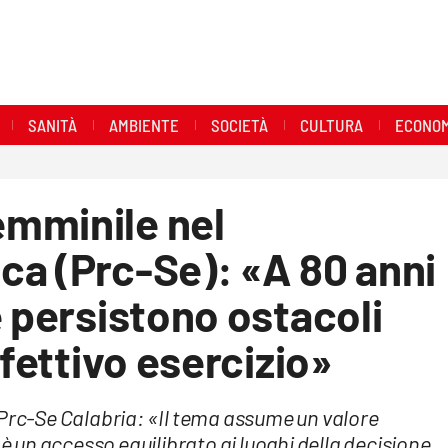
SANITÀ
AMBIENTE
SOCIETÀ
CULTURA
ECONOM
mminile nel
ca (Prc-Se): «A 80 anni
e persistono ostacoli
ffettivo esercizio»
 Prc-Se Calabria: «Il tema assume un valore
 è un accesso equilibrato ai luoghi della decisione