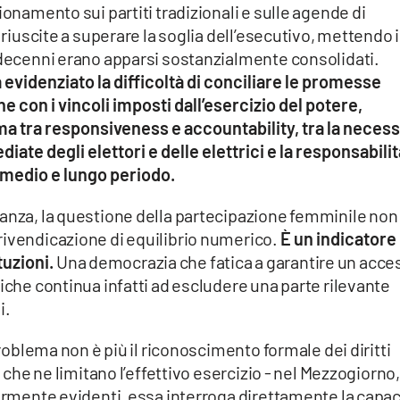
ionamento sui partiti tradizionali e sulle agende di
o riuscite a superare la soglia dell’esecutivo, mettendo 
r decenni erano apparsi sostanzialmente consolidati.
 evidenziato la difficoltà di conciliare le promesse
e con i vincoli imposti dall’esercizio del potere,
ma tra responsiveness e accountability, tra la necess
ate degli elettori e delle elettrici e la responsabilit
 medio e lungo periodo.
tanza, la questione della partecipazione femminile non
rivendicazione di equilibrio numerico.
È un indicatore
tuzioni.
Una democrazia che fatica a garantire un acce
liche continua infatti ad escludere una parte rilevante
i.
problema non è più il riconoscimento formale dei diritti
i che ne limitano l’effettivo esercizio - nel Mezzogiorno,
larmente evidenti, essa interroga direttamente la capac