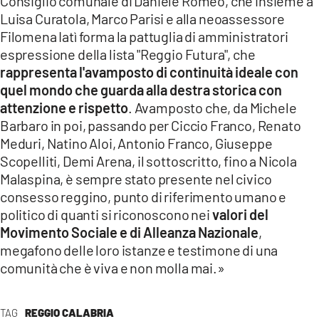
Consiglio comunale di Daniele Romeo, che insieme a
Luisa Curatola, Marco Parisi e alla neoassessore
Filomena Iatì forma la pattuglia di amministratori
espressione della lista "Reggio Futura", che
rappresenta l'avamposto di continuità ideale con
quel mondo che guarda alla destra storica con
attenzione e rispetto
. Avamposto che, da Michele
Barbaro in poi, passando per Ciccio Franco, Renato
Meduri, Natino Aloi, Antonio Franco, Giuseppe
Scopelliti, Demi Arena, il sottoscritto, fino a Nicola
Malaspina, è sempre stato presente nel civico
consesso reggino, punto di riferimento umano e
politico di quanti si riconoscono nei
valori del
Movimento Sociale e di Alleanza Nazionale
,
megafono delle loro istanze e testimone di una
comunità che è viva e non molla mai.»
TAG
REGGIO CALABRIA