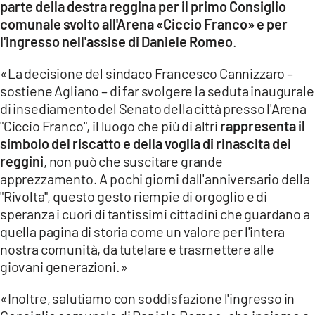
parte della destra reggina per il primo Consiglio
comunale svolto all'Arena «Ciccio Franco» e per
LACITYMAG.IT
l'ingresso nell'assise di Daniele Romeo
.
ILREGGINO.IT
«La decisione del sindaco Francesco Cannizzaro –
COSENZACHANNEL.IT
sostiene Agliano – di far svolgere la seduta inaugurale
di insediamento del Senato della città presso l'Arena
ILVIBONESE.IT
"Ciccio Franco", il luogo che più di altri
rappresenta il
simbolo del riscatto e della voglia di rinascita dei
CATANZAROCHANNEL.IT
reggini
, non può che suscitare grande
LACAPITALENEWS.IT
apprezzamento. A pochi giorni dall'anniversario della
"Rivolta", questo gesto riempie di orgoglio e di
speranza i cuori di tantissimi cittadini che guardano a
App
quella pagina di storia come un valore per l'intera
ANDROID
nostra comunità, da tutelare e trasmettere alle
giovani generazioni.»
APPLE
«Inoltre, salutiamo con soddisfazione l'ingresso in