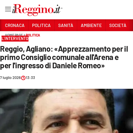
Vai
CRONACA
POLITICA
SANITÀ
AMBIENTE
SOCIETÀ
HOME PAGE
POLITICA
L’INTERVENTO
Sezioni
Reggio, Agliano: «Apprezzamento per il
CRONACA
primo Consiglio comunale all'Arena e
POLITICA
per l'ingresso di Daniele Romeo»
SANITÀ
7 luglio 2026
13:33
AMBIENTE
SOCIETÀ
CULTURA
ECONOMIA E LAVORO