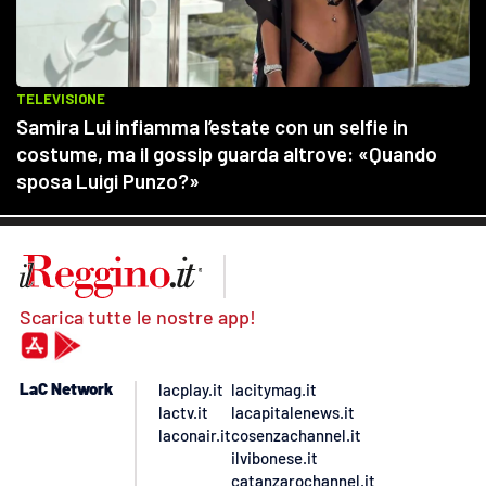
Scarica tutte le nostre app!
LaC Network
lacplay.it
lacitymag.it
lactv.it
lacapitalenews.it
laconair.it
cosenzachannel.it
ilvibonese.it
catanzarochannel.it