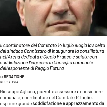
EVENTI
SPORT
Streaming
LAC TV
Il coordinatore del Comitato 14 luglio elogia la scelta
LAC NETWORK
del sindaco Cannizzaro di inaugurare la consiliatura
nell'Arena dedicata a Ciccio Franco e saluta con
LAC ONAIR
soddisfazione l'ingresso in Consiglio comunale
dell'esponente di Reggio Futura
LaC
REDAZIONE
Network
GIORNALISTA
LACPLAY.IT
Giuseppe Agliano, più volte assessore e consigliere
LACTV.IT
comunale, coordinatore del Comitato 14 luglio,
esprime grande
soddisfazione e apprezzamento da
LACONAIR.IT