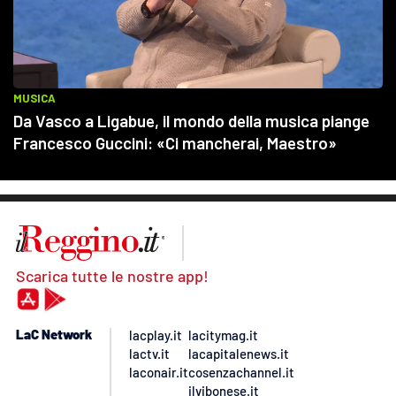
Scarica tutte le nostre app!
LaC Network
lacplay.it
lacitymag.it
lactv.it
lacapitalenews.it
laconair.it
cosenzachannel.it
ilvibonese.it