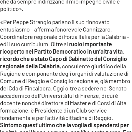
che da sempre indirizzano il mio impegno civile e
politico».
«Per Peppe Strangio parlano il suo rinnovato
entusiasmo – afferma l’onorevole Cannizzaro,
Coordinatore regionale di Forza Italia per la Calabria –
ed il suo curriculum. Oltre al r
uolo importante
ricoperto nel Partito Democratico in un’altra vita,
ricordo che è stato Capo di Gabinetto del Consiglio
regionale della Calabria,
consulente giuridico della
Regione e componente degli organi di valutazione di
Comune di Reggio e Consiglio regionale, già membro
del Cda di Fincalabra. Oggi oltre a sedere nel Senato
accademico dell’Università Iul di Firenze, di cui è
docente nonché direttore di Master e di Corsi di Alta
formazione, è Presidente di un Club service
fondamentale per l’attività cittadina di Reggio.
Sintomo quest’ultimo che la voglia di spendersi per