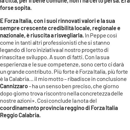
la città, per il bene comune, non l’ha certo persa. Era
forse sopita.
E Forza Italia, con i suoi rinnovati valori e la sua
sempre crescente credibilità locale, regionale e
nazionale, è riuscita a risvegliarla.
In Peppe così
come in tanti altri professionisti che si stanno
legando di loro iniziativa al nostro progetto di
rinascita e sviluppo. A suon di fatti. Con la sua
esperienza e le sue competenze, sono certo ci darà
un grande contributo. Più forte è Forza Italia, più forte
è la Calabria… il mio motto – ribadisce in conclusione
Cannizzaro
– ha un senso ben preciso, che giorno
dopo giorno trova riscontro nella concretezza delle
nostre azioni». Così conclude la nota del
coordinamento provincia reggino di Forza Italia
Reggio Calabria.