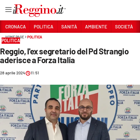
Vai
CRONACA
POLITICA
SANITÀ
AMBIENTE
SOCIETÀ
HOME PAGE
POLITICA
POLITICA
Sezioni
Reggio, l'ex segretario del Pd Strangio
CRONACA
aderisce a Forza Italia
POLITICA
28 aprile 2024
11:51
SANITÀ
AMBIENTE
SOCIETÀ
CULTURA
ECONOMIA E LAVORO