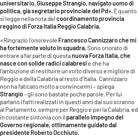
universitario, Giuseppe Strangio, navigato uomo di
politica, già segretario provinciale del Pd».
È quanto
LACITYMAG.IT
si legge nella nota del
coordinamento provincia
ILREGGINO.IT
reggino di Forza Italia Reggio Calabria.
COSENZACHANNEL.IT
«Ringrazio l’onorevole
Francesco Cannizzaro che mi
ha fortemente voluto in squadra.
Sono onorato di
ILVIBONESE.IT
entrare a far parte di questa
nuova Forza Italia, che
nasce con solide radici calabresi
e che ha
CATANZAROCHANNEL.IT
l’ambizione di restituire un volto diverso e migliore di
LACAPITALENEWS.IT
Reggio e della Calabria al resto d’Italia. Cannizzaro
non ha faticato molto a convincermi – spiega
Strangio
– gli sono bastate poche parole. Per lui
App
parlano i fatti realizzati in questi anni dal suo scranno
ANDROID
al Parlamento, sempre per Reggio e per la Calabria, ed
in costante sintonia con il
parallelo impegno del
APPLE
Governo regionale, ottimamente guidato dal
presidente Roberto Occhiuto.