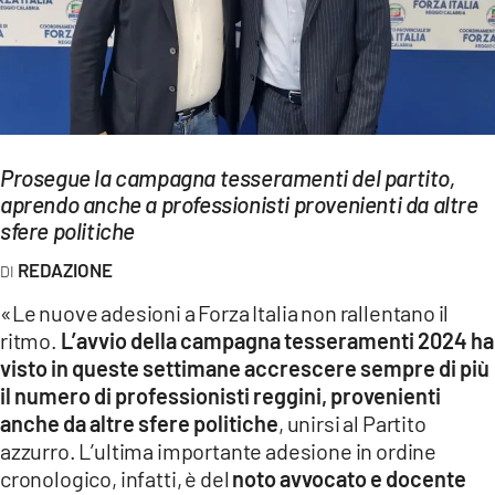
EVENTI
SPORT
Streaming
Prosegue la campagna tesseramenti del partito,
LAC TV
aprendo anche a professionisti provenienti da altre
LAC NETWORK
sfere politiche
REDAZIONE
LAC ONAIR
«Le nuove adesioni a Forza Italia non rallentano il
LaC
ritmo.
L’avvio della campagna tesseramenti 2024 ha
Network
visto in queste settimane accrescere sempre di più
LACPLAY.IT
il numero di professionisti reggini, provenienti
anche da altre sfere politiche
, unirsi al Partito
LACTV.IT
azzurro. L’ultima importante adesione in ordine
cronologico, infatti, è del
noto avvocato e docente
LACONAIR.IT