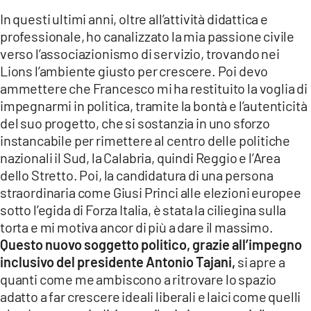
In questi ultimi anni, oltre all’attività didattica e
professionale, ho canalizzato la mia passione civile
verso l’associazionismo di servizio, trovando nei
Lions l’ambiente giusto per crescere. Poi devo
ammettere che Francesco mi ha restituito la voglia di
impegnarmi in politica, tramite la bontà e l’autenticità
del suo progetto, che si sostanzia in uno sforzo
instancabile per rimettere al centro delle politiche
nazionali il Sud, la Calabria, quindi Reggio e l’Area
dello Stretto. Poi, la candidatura di una persona
straordinaria come Giusi Princi alle elezioni europee
sotto l’egida di Forza Italia, è stata la ciliegina sulla
torta e mi motiva ancor di più a dare il massimo.
Questo nuovo soggetto politico, grazie all’impegno
inclusivo del presidente Antonio Tajani,
si apre a
quanti come me ambiscono a ritrovare lo spazio
adatto a far crescere ideali liberali e laici come quelli