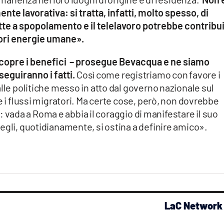
te lavorativa: si tratta, infatti, molto spesso, di
tte a spopolamento e il telelavoro potrebbe contribu
liori energie umane».
copre i benefici – prosegue Bevacqua e ne siamo
seguiranno i fatti.
Così come registriamo con favore i
lle politiche messo in atto dal governo nazionale sul
e i flussi migratori. Ma certe cose, però, non dovrebbe
no: vada a Roma e abbia il coraggio di manifestare il suo
egli, quotidianamente, si ostina a definire amico».
LaC Network