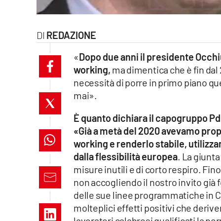
laconair.it
REDAZIONE
lacitymag.it
«
Dopo due anni il presidente Occhi
ilreggino.it
working,
ma dimentica che è fin dal 2
necessità di porre in primo piano qu
cosenzachannel.it
mai».
ilvibonese.it
È quanto dichiara il capogruppo P
«Già a metà del 2020 avevamo propo
catanzarochannel.it
working e renderlo stabile, utilizza
lacapitalenews.it
dalla flessibilità europea
. La giunta
misure inutili e di corto respiro. Fi
non accogliendo il nostro invito già 
App
delle sue linee programmatiche in 
Android
molteplici effetti positivi che deri
lavoratori calabresi qualificati la p