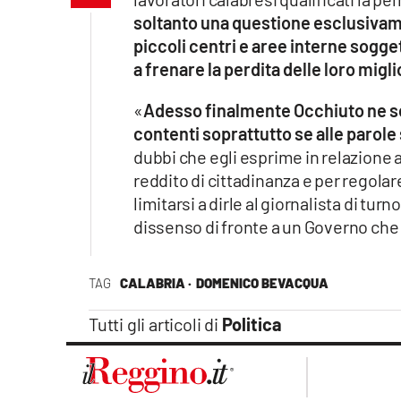
Apple
soltanto una questione esclusivamen
piccoli centri e aree interne sogge
a frenare la perdita delle loro mig
Vai
«
Adesso finalmente Occhiuto ne s
contenti soprattutto se alle parole 
dubbi che egli esprime in relazione a
reddito di cittadinanza e per regolar
limitarsi a dirle al giornalista di tur
dissenso di fronte a un Governo che 
TAG
CALABRIA ·
DOMENICO BEVACQUA
Tutti gli articoli di
Politica