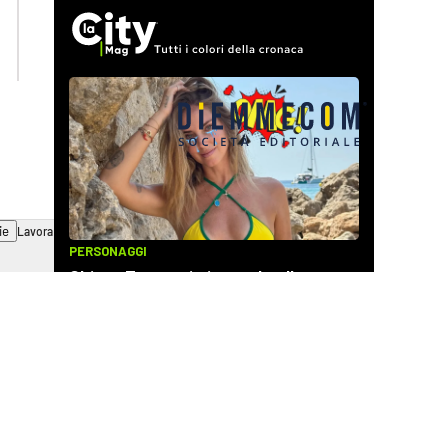
laconair.it
cosenzachannel.it
ilvibonese.it
catanzarochannel.it
ie
Lavora con noi