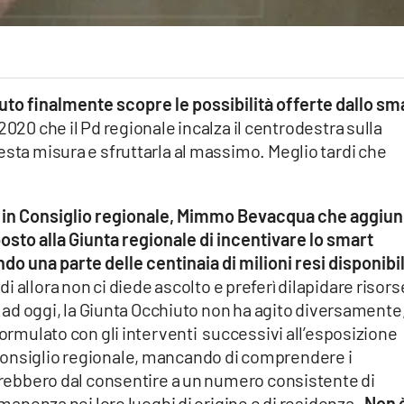
uto finalmente scopre le possibilità offerte dallo sm
020 che il Pd regionale incalza il centrodestra sulla
esta misura e sfruttarla al massimo. Meglio tardi che
d in Consiglio regionale, Mimmo Bevacqua che aggiu
sto alla Giunta regionale di incentivare lo smart
ndo una parte delle centinaia di milioni resi disponibil
 di allora non ci diede ascolto e preferì dilapidare risors
no ad oggi, la Giunta Occhiuto non ha agito diversamente
formulato con gli interventi successivi all’esposizione
Consiglio regionale, mancando di comprendere i
verebbero dal consentire a un numero consistente di
ermanenza nei loro luoghi di origine e di residenza.
Non 