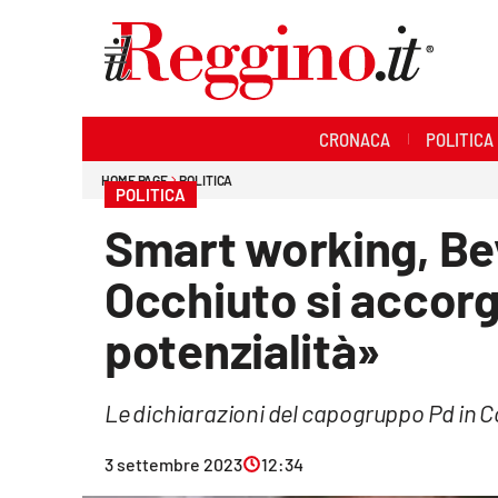
Sezioni
CRONACA
POLITICA
Cronaca
HOME PAGE
POLITICA
POLITICA
Politica
Smart working, B
Sanità
Occhiuto si accorg
Ambiente
potenzialità»
Società
Le dichiarazioni del capogruppo Pd in C
Cultura
3 settembre 2023
12:34
Economia e lavoro