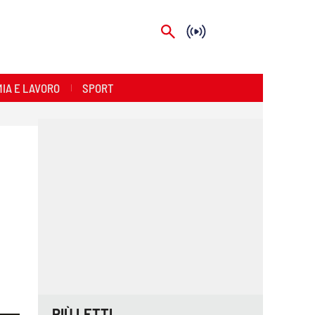
IA E LAVORO
SPORT
PIÙ LETTI