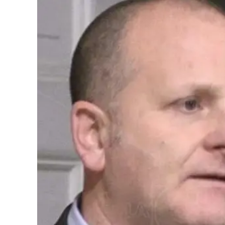
Eventi
Sport
Streaming
LaC TV
Lac Network
LaC OnAir
LaC
Network
lacplay.it
lactv.it