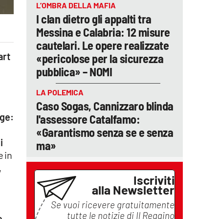
L’OMBRA DELLA MAFIA
I clan dietro gli appalti tra
Messina e Calabria: 12 misure
cautelari. Le opere realizzate
art
«pericolose per la sicurezza
pubblica» – NOMI
LA POLEMICA
Caso Sogas, Cannizzaro blinda
nge:
l'assessore Catalfamo:
«Garantismo senza se e senza
i
ma»
e in
,
Iscriviti
alla Newsletter
Se vuoi ricevere gratuitamente
tutte le notizie di
Il Reggino
è