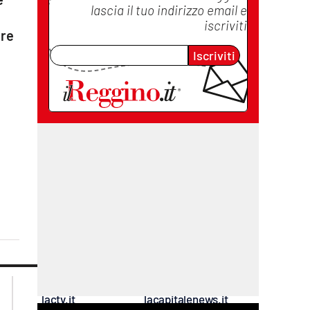
lascia il tuo indirizzo email e
iscriviti
ire
Iscriviti
lacplay.it
lacitymag.it
lactv.it
lacapitalenews.it