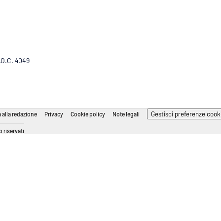
R.O.C. 4049
Gestisci preferenze cook
 alla redazione
Privacy
Cookie policy
Note legali
 riservati