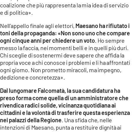
coalizione che più rappresenta la mia idea di servizio
e di politica».
Nell’appello finale agli elettori,
Maesano ha rifiutato i
toni della propaganda: «Non sono uno che compare
ogni cinque anni per chiedere un voto
. Ho sempre
messo la faccia, nei momenti belli e in quelli più duri.
Chi sceglie di sostenermi deve sapere che affida la
propria voce a chi conosce i problemi e li ha affrontati
ogni giorno. Non prometto miracoli, ma impegno,
dedizione e concretezza».
Dal lungomare Falcomatà, la sua candidatura ha
preso forma come quella di un amministratore che
rivendica radici solide, vicinanza quotidiana ai
cittadini e la volontà di trasferire questa esperienza
nei palazzi della Regione
. Una sfida che, nelle
intenzioni di Maesano, punta a restituire dignità ai