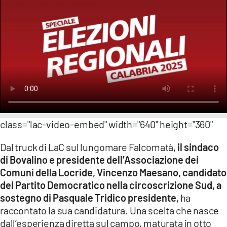
LACITYMAG.IT
ILREGGINO.IT
COSENZACHANNEL.IT
ILVIBONESE.IT
CATANZAROCHANNEL.IT
class="lac-video-embed" width="640" height="360"
LACAPITALENEWS.IT
Dal truck di LaC sul lungomare Falcomatà,
il sindaco
App
di Bovalino e presidente dell’Associazione dei
Comuni della Locride, Vincenzo Maesano, candidato
ANDROID
del Partito Democratico nella circoscrizione Sud, a
APPLE
sostegno di Pasquale Tridico presidente
, ha
raccontato la sua candidatura. Una scelta che nasce
dall’esperienza diretta sul campo, maturata in otto