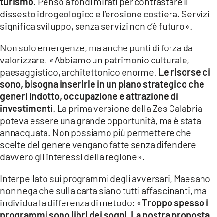
turismo
. Penso a fondi mirati per contrastare il
dissesto idrogeologico e l’erosione costiera. Servizi
significa sviluppo, senza servizi non c’è futuro».
Non solo emergenze, ma anche punti di forza da
valorizzare. «Abbiamo un patrimonio culturale,
paesaggistico, architettonico enorme.
Le risorse ci
sono, bisogna inserirle in un piano strategico che
generi indotto, occupazione e attrazione di
investimenti
. La prima versione della Zes Calabria
poteva essere una grande opportunità, ma è stata
annacquata. Non possiamo più permettere che
scelte del genere vengano fatte senza difendere
davvero gli interessi della regione».
Interpellato sui programmi degli avversari, Maesano
non nega che sulla carta siano tutti affascinanti, ma
individua la differenza di metodo: «
Troppo spesso i
programmi sono libri dei sogni. La nostra proposta,