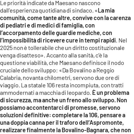
Le priorità indicate da Maesano nascono
dall’esperienza quotidiana di sindaco. «
La mia
comunità, come tante altre, convive con la carenza
di pediatri e di medici di famiglia, con
l’accorpamento delle guardie mediche, con
l’impossibilità di ricevere cure in tempi rapidi
. Nel
2025 non è tollerabile che un diritto costituzionale
venga disatteso». Accanto alla sanità, c’è la
questione viabilità, che Maesano definisce il nodo
cruciale dello sviluppo: «Da Bovalino a Reggio
Calabria, novanta chilometri, servono due ore di
viaggio. La statale 106 resta incompiuta, con tratti
ammodernati a macchia di leopardo.
È un problema
di sicurezza, ma anche un freno allo sviluppo. Non
possiamo accontentarci di promesse, servono
soluzioni definitive: completare la 106, pensare a
una doppia canna per il traforo dell’Aspromonte,
realizzare finalmente la Bovalino-Bagnara, che non