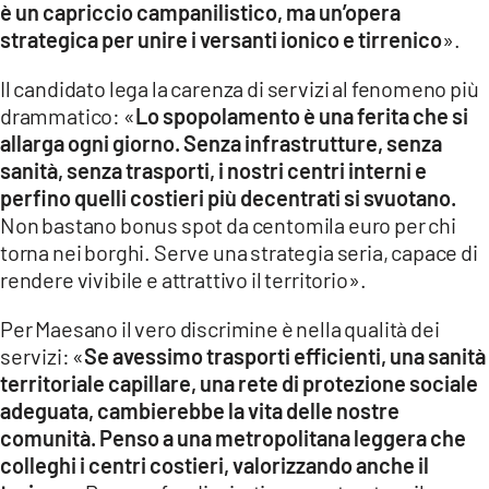
è un capriccio campanilistico, ma un’opera
strategica per unire i versanti ionico e tirrenico
».
Il candidato lega la carenza di servizi al fenomeno più
drammatico: «
Lo spopolamento è una ferita che si
allarga ogni giorno. Senza infrastrutture, senza
sanità, senza trasporti, i nostri centri interni e
perfino quelli costieri più decentrati si svuotano.
Non bastano bonus spot da centomila euro per chi
torna nei borghi. Serve una strategia seria, capace di
rendere vivibile e attrattivo il territorio».
Per Maesano il vero discrimine è nella qualità dei
servizi: «
Se avessimo trasporti efficienti, una sanità
territoriale capillare, una rete di protezione sociale
adeguata, cambierebbe la vita delle nostre
comunità. Penso a una metropolitana leggera che
colleghi i centri costieri, valorizzando anche il