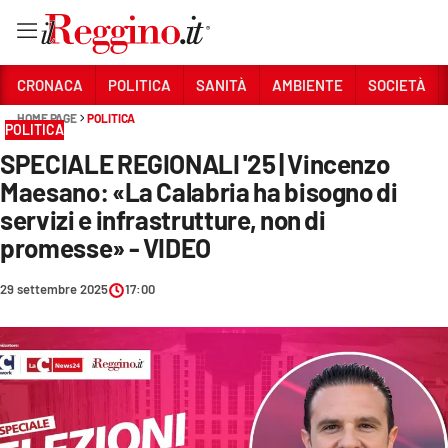
Vai
CRONACA
POLITICA
SANITÀ
AMBIENTE
SOCIETÀ
HOME PAGE
POLITICA
POLITICA
Sezioni
SPECIALE REGIONALI '25 | Vincenzo
CRONACA
Maesano: «La Calabria ha bisogno di
POLITICA
servizi e infrastrutture, non di
promesse» - VIDEO
SANITÀ
29 settembre 2025
17:00
AMBIENTE
SOCIETÀ
CULTURA
ECONOMIA E LAVORO