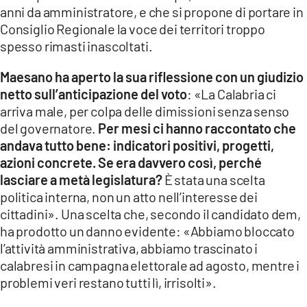
anni da amministratore, e che si propone di portare in
Consiglio Regionale la voce dei territori troppo
spesso rimasti inascoltati.
Maesano ha aperto la sua riflessione con un giudizio
netto sull’anticipazione del voto
: «La Calabria ci
arriva male, per colpa delle dimissioni senza senso
del governatore.
Per mesi ci hanno raccontato che
andava tutto bene: indicatori positivi, progetti,
azioni concrete. Se era davvero così, perché
lasciare a metà legislatura?
È stata una scelta
politica interna, non un atto nell’interesse dei
cittadini». Una scelta che, secondo il candidato dem,
ha prodotto un danno evidente: «Abbiamo bloccato
l’attività amministrativa, abbiamo trascinato i
calabresi in campagna elettorale ad agosto, mentre i
problemi veri restano tutti lì, irrisolti».