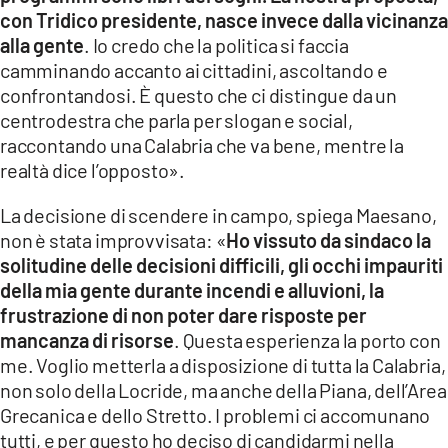
con Tridico presidente, nasce invece dalla vicinanza
alla gente
. Io credo che la politica si faccia
camminando accanto ai cittadini, ascoltando e
confrontandosi. È questo che ci distingue da un
centrodestra che parla per slogan e social,
raccontando una Calabria che va bene, mentre la
realtà dice l’opposto».
La decisione di scendere in campo, spiega Maesano,
non è stata improvvisata: «
Ho vissuto da sindaco la
solitudine delle decisioni difficili, gli occhi impauriti
della mia gente durante incendi e alluvioni, la
frustrazione di non poter dare risposte per
mancanza di risorse
. Questa esperienza la porto con
me. Voglio metterla a disposizione di tutta la Calabria,
non solo della Locride, ma anche della Piana, dell’Area
Grecanica e dello Stretto. I problemi ci accomunano
tutti, e per questo ho deciso di candidarmi nella