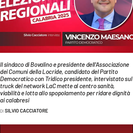
EVENTI
SPORT
Streaming
LAC TV
LAC NETWORK
Il sindaco di Bovalino e presidente dell'Associazione
dei Comuni della Locride, candidato del Partito
LAC ONAIR
Democratico con Tridico presidente, intervistato sul
truck del network LaC mette al centro sanità,
LaC
viabilità e lotta allo spopolamento per ridare dignità
Network
ai calabresi
LACPLAY.IT
SILVIO CACCIATORE
LACTV.IT
LACONAIR.IT