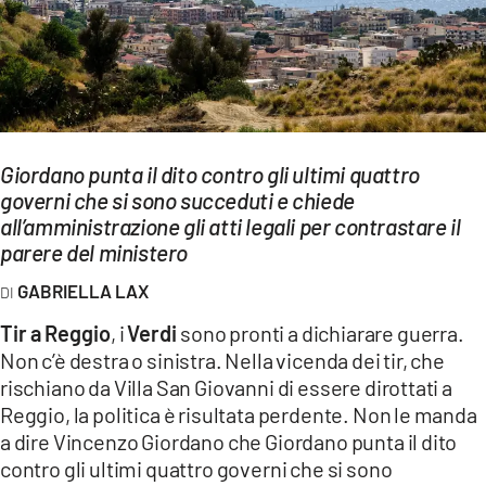
EVENTI
SPORT
Streaming
Giordano punta il dito contro gli ultimi quattro
LAC TV
governi che si sono succeduti e chiede
LAC NETWORK
all’amministrazione gli atti legali per contrastare il
parere del ministero
LAC ONAIR
GABRIELLA LAX
LaC
Tir a Reggio
, i
Verdi
sono pronti a dichiarare guerra.
Network
Non c’è destra o sinistra. Nella vicenda dei tir, che
LACPLAY.IT
rischiano da Villa San Giovanni di essere dirottati a
Reggio, la politica è risultata perdente. Non le manda
LACTV.IT
a dire Vincenzo Giordano che Giordano punta il dito
contro gli ultimi quattro governi che si sono
LACONAIR.IT