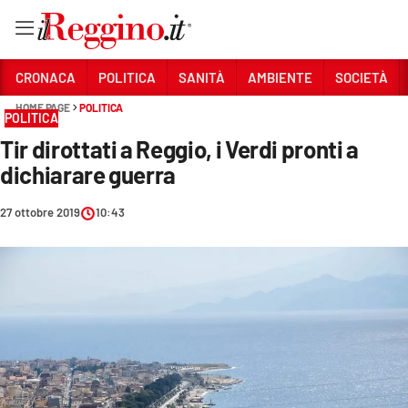
Vai
CRONACA
POLITICA
SANITÀ
AMBIENTE
SOCIETÀ
HOME PAGE
POLITICA
POLITICA
Sezioni
Tir dirottati a Reggio, i Verdi pronti a
CRONACA
dichiarare guerra
POLITICA
27 ottobre 2019
10:43
SANITÀ
AMBIENTE
SOCIETÀ
CULTURA
ECONOMIA E LAVORO