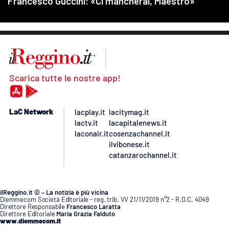
Scarica tutte le nostre app!
LaC Network
lacplay.it
lacitymag.it
lactv.it
lacapitalenews.it
laconair.it
cosenzachannel.it
ilvibonese.it
catanzarochannel.it
ilReggino.it © – La notizia è più vicina
Diemmecom Società Editoriale - reg. trib. VV 21/11/2019 n°2 - R.O.C. 4049
Direttore Responsabile
Francesco Laratta
Direttore Editoriale
Maria Grazia Falduto
www.diemmecom.it