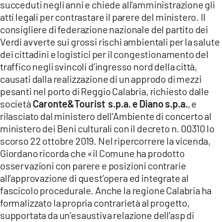
succeduti negli anni e chiede all’amministrazione gli
atti legali per contrastare il parere del ministero. Il
LACITYMAG.IT
consigliere di federazione nazionale del partito dei
ILREGGINO.IT
Verdi avverte sui grossi rischi ambientali per la salute
dei cittadini e logistici per il congestionamento del
COSENZACHANNEL.IT
traffico negli svincoli d’ingresso nord della città,
causati dalla realizzazione di un approdo di mezzi
ILVIBONESE.IT
pesanti nel porto di Reggio Calabria, richiesto dalle
società
Caronte&Tourist s.p.a. e Diano s.p.a.
, e
CATANZAROCHANNEL.IT
rilasciato dal ministero dell’Ambiente di concerto al
LACAPITALENEWS.IT
ministero dei Beni culturali con il decreto n. 00310 lo
scorso 22 ottobre 2019. Nel ripercorrere la vicenda,
Giordano ricorda che «il Comune ha prodotto
App
osservazioni con parere e posizioni contrarie
ANDROID
all’approvazione di quest’opera ed integrate al
fascicolo procedurale. Anche la regione Calabria ha
APPLE
formalizzato la propria contrarietà al progetto,
supportata da un’esaustiva relazione dell’asp di