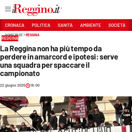
Vai
CRONACA
POLITICA
SANITÀ
AMBIENTE
SOCIETÀ
HOME PAGE
REGGINA
REGGINA
Sezioni
La Reggina non ha più tempo da
CRONACA
perdere in amarcord e ipotesi: serve
POLITICA
una squadra per spaccare il
campionato
SANITÀ
22 giugno 2025
16:00
AMBIENTE
SOCIETÀ
CULTURA
ECONOMIA E LAVORO