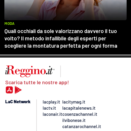
Scarica tutte le nostre app!
LaC Network
lacplay.it
lacitymag.it
lactv.it
lacapitalenews.it
laconair.it
cosenzachannel.it
ilvibonese.it
catanzarochannel.it