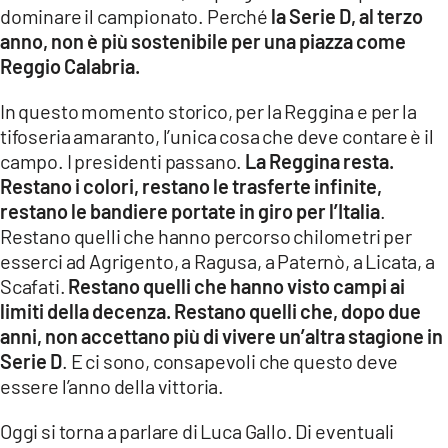
dominare il campionato. Perché
la Serie D, al terzo
LACITYMAG.IT
anno, non è più sostenibile per una piazza come
Reggio Calabria.
ILREGGINO.IT
In questo momento storico, per la Reggina e per la
COSENZACHANNEL.IT
tifoseria amaranto, l’unica cosa che deve contare è il
campo. I presidenti passano.
La Reggina resta.
ILVIBONESE.IT
Restano i colori, restano le trasferte infinite,
CATANZAROCHANNEL.IT
restano le bandiere portate in giro per l’Italia
.
Restano quelli che hanno percorso chilometri per
LACAPITALENEWS.IT
esserci ad Agrigento, a Ragusa, a Paternò, a Licata, a
Scafati.
Restano quelli che hanno visto campi ai
limiti della decenza. Restano quelli che, dopo due
App
anni, non accettano più di vivere un’altra stagione in
ANDROID
Serie D
. E ci sono, consapevoli che questo deve
essere l’anno della vittoria.
APPLE
Oggi si torna a parlare di Luca Gallo. Di eventuali