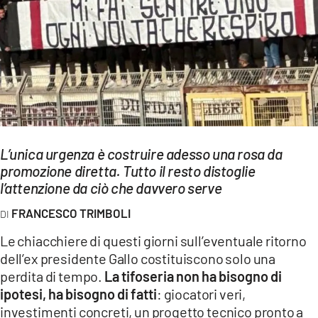
EVENTI
SPORT
Streaming
LAC TV
LAC NETWORK
L’unica urgenza è costruire adesso una rosa da
promozione diretta. Tutto il resto distoglie
LAC ONAIR
l’attenzione da ciò che davvero serve
FRANCESCO TRIMBOLI
LaC
Network
Le chiacchiere di questi giorni sull’eventuale ritorno
LACPLAY.IT
dell’ex presidente Gallo costituiscono solo una
perdita di tempo.
La tifoseria non ha bisogno di
LACTV.IT
ipotesi, ha bisogno di fatti
: giocatori veri,
investimenti concreti, un progetto tecnico pronto a
LACONAIR.IT