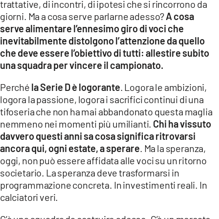
trattative, di incontri, di ipotesi che si rincorrono da
giorni. Ma a cosa serve parlarne adesso?
A cosa
serve alimentare l’ennesimo giro di voci che
inevitabilmente distolgono l’attenzione da quello
che deve essere l’obiettivo di tutti: allestire subito
una squadra per vincere il campionato.
Perché
la Serie D è logorante
. Logora le ambizioni,
logora la passione, logora i sacrifici continui di una
tifoseria che non ha mai abbandonato questa maglia
nemmeno nei momenti più umilianti.
Chi ha vissuto
davvero questi anni sa cosa significa ritrovarsi
ancora qui, ogni estate, a sperare
. Ma la speranza,
oggi, non può essere affidata alle voci su un ritorno
societario. La speranza deve trasformarsi in
programmazione concreta. In investimenti reali. In
calciatori veri.
C’è una squadra da costruire adesso. C’è un mercato