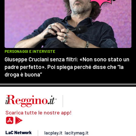
Scarica tutte le nostre app!
LaC Network
lacplay.it
lacitymag.it