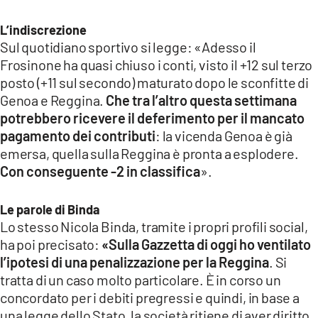
LACITYMAG.IT
L’indiscrezione
Sul quotidiano sportivo si legge: «Adesso il
ILREGGINO.IT
Frosinone ha quasi chiuso i conti, visto il +12 sul terzo
posto (+11 sul secondo) maturato dopo le sconfitte di
COSENZACHANNEL.IT
Genoa e Reggina.
Che tra l’altro questa settimana
potrebbero ricevere il deferimento per il mancato
ILVIBONESE.IT
pagamento dei contributi
: la vicenda Genoa è già
CATANZAROCHANNEL.IT
emersa, quella sulla Reggina è pronta a esplodere.
Con conseguente -2 in classifica
».
LACAPITALENEWS.IT
Le parole di Binda
App
Lo stesso Nicola Binda, tramite i propri profili social,
ha poi precisato:
«Sulla Gazzetta di oggi ho ventilato
ANDROID
l’ipotesi di una penalizzazione per la Reggina
. Si
APPLE
tratta di un caso molto particolare. È in corso un
concordato per i debiti pregressi e quindi, in base a
una legge dello Stato, la società ritiene di aver diritto