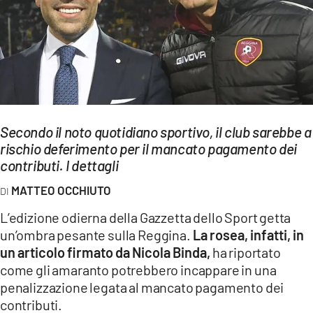
EVENTI
SPORT
Streaming
LAC TV
Secondo il noto quotidiano sportivo, il club sarebbe a
LAC NETWORK
rischio deferimento per il mancato pagamento dei
contributi. I dettagli
LAC ONAIR
MATTEO OCCHIUTO
LaC
L’edizione odierna della Gazzetta dello Sport getta
Network
un’ombra pesante sulla Reggina.
La rosea, infatti, in
LACPLAY.IT
un articolo firmato da Nicola Binda,
ha riportato
come gli amaranto potrebbero incappare in una
LACTV.IT
penalizzazione legata al mancato pagamento dei
contributi.
LACONAIR.IT