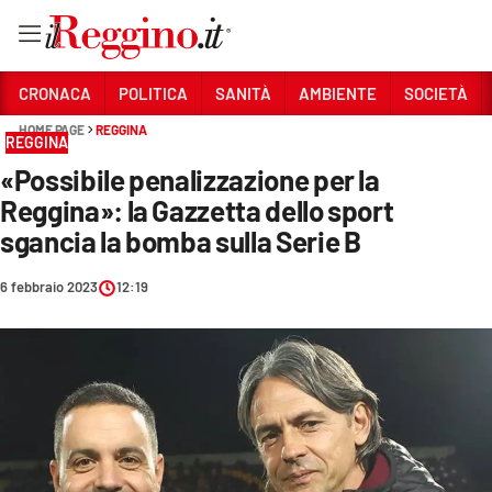
Vai
CRONACA
POLITICA
SANITÀ
AMBIENTE
SOCIETÀ
HOME PAGE
REGGINA
REGGINA
Sezioni
«Possibile penalizzazione per la
CRONACA
Reggina»: la Gazzetta dello sport
POLITICA
sgancia la bomba sulla Serie B
SANITÀ
6 febbraio 2023
12:19
AMBIENTE
SOCIETÀ
CULTURA
ECONOMIA E LAVORO