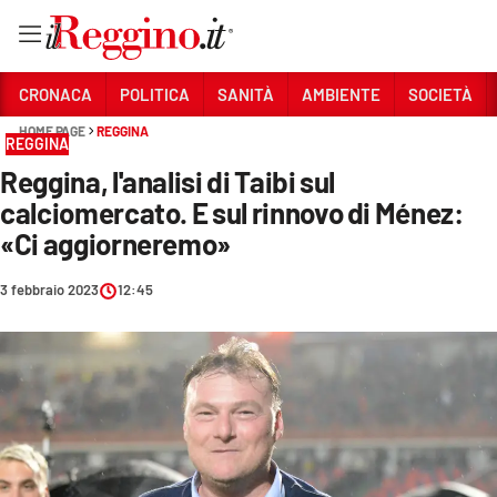
Vai
CRONACA
POLITICA
SANITÀ
AMBIENTE
SOCIETÀ
HOME PAGE
REGGINA
REGGINA
Sezioni
Reggina, l'analisi di Taibi sul
CRONACA
calciomercato. E sul rinnovo di Ménez:
POLITICA
«Ci aggiorneremo»
SANITÀ
3 febbraio 2023
12:45
AMBIENTE
SOCIETÀ
CULTURA
ECONOMIA E LAVORO