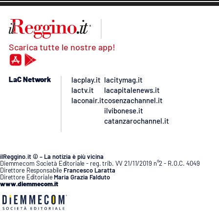
Scarica tutte le nostre app!
LaC Network
lacplay.it
lacitymag.it
lactv.it
lacapitalenews.it
laconair.it
cosenzachannel.it
ilvibonese.it
catanzarochannel.it
ilReggino.it © – La notizia è più vicina
Diemmecom Società Editoriale - reg. trib. VV 21/11/2019 n°2 - R.O.C. 4049
Direttore Responsabile
Francesco Laratta
Direttore Editoriale
Maria Grazia Falduto
www.diemmecom.it