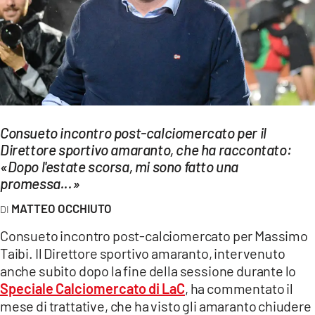
EVENTI
SPORT
Streaming
LAC TV
Consueto incontro post-calciomercato per il
LAC NETWORK
Direttore sportivo amaranto, che ha raccontato:
«Dopo l'estate scorsa, mi sono fatto una
LAC ONAIR
promessa...»
MATTEO OCCHIUTO
LaC
Network
Consueto incontro post-calciomercato per Massimo
LACPLAY.IT
Taibi. Il Direttore sportivo amaranto, intervenuto
anche subito dopo la fine della sessione durante lo
LACTV.IT
Speciale Calciomercato di LaC
, ha commentato il
mese di trattative, che ha visto gli amaranto chiudere
LACONAIR.IT