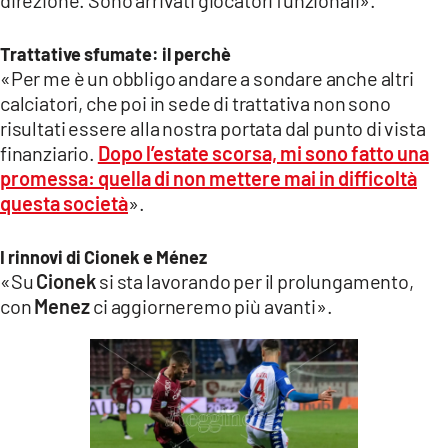
Trattative sfumate: il perchè
«Per me è un obbligo andare a sondare anche altri
calciatori, che poi in sede di trattativa non sono
risultati essere alla nostra portata dal punto di vista
finanziario.
Dopo l’estate scorsa, mi sono fatto una
promessa: quella di non mettere mai in difficoltà
questa società
».
I rinnovi di Cionek e Ménez
«Su
Cionek
si sta lavorando per il prolungamento,
con
Menez
ci aggiorneremo più avanti».