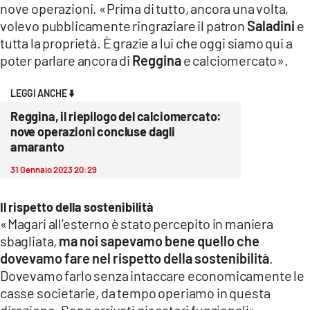
nove operazioni. «Prima di tutto, ancora una volta,
volevo pubblicamente ringraziare il patron
Saladini
e
LACITYMAG.IT
tutta la proprietà. È grazie a lui che oggi siamo qui a
ILREGGINO.IT
poter parlare ancora di
Reggina
e calciomercato».
COSENZACHANNEL.IT
LEGGI ANCHE ⬇️
ILVIBONESE.IT
Reggina, il riepilogo del calciomercato:
nove operazioni concluse dagli
CATANZAROCHANNEL.IT
amaranto
31 Gennaio 2023 20:29
LACAPITALENEWS.IT
Il rispetto della sostenibilità
App
«Magari all’esterno è stato percepito in maniera
ANDROID
sbagliata,
ma noi sapevamo bene quello che
dovevamo fare nel rispetto della sostenibilità
.
APPLE
Dovevamo farlo senza intaccare economicamente le
casse societarie, da tempo operiamo in questa
direzione. Sono arrivati giocatori funzionali».