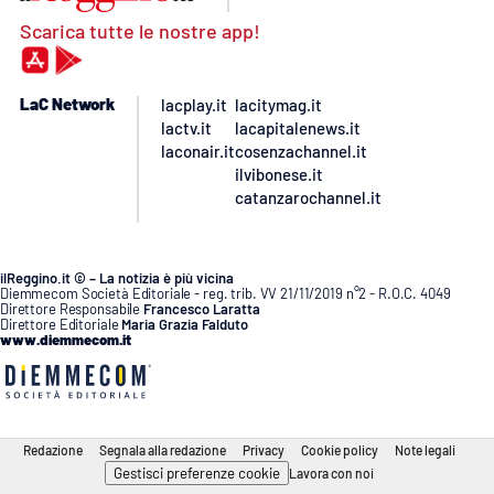
Scarica tutte le nostre app!
LaC Network
lacplay.it
lacitymag.it
lactv.it
lacapitalenews.it
laconair.it
cosenzachannel.it
ilvibonese.it
catanzarochannel.it
ilReggino.it © – La notizia è più vicina
Diemmecom Società Editoriale - reg. trib. VV 21/11/2019 n°2 - R.O.C. 4049
Direttore Responsabile
Francesco Laratta
Direttore Editoriale
Maria Grazia Falduto
www.diemmecom.it
Redazione
Segnala alla redazione
Privacy
Cookie policy
Note legali
Gestisci preferenze cookie
Lavora con noi