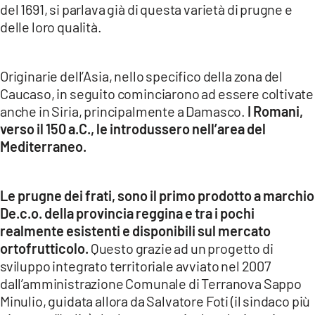
del 1691, si parlava già di questa varietà di prugne e
LACITYMAG.IT
delle loro qualità.
ILREGGINO.IT
Originarie dell’Asia, nello specifico della zona del
COSENZACHANNEL.IT
Caucaso, in seguito cominciarono ad essere coltivate
anche in Siria, principalmente a Damasco.
I Romani,
ILVIBONESE.IT
verso il 150 a.C., le introdussero nell’area del
Mediterraneo.
CATANZAROCHANNEL.IT
LACAPITALENEWS.IT
Le prugne dei frati, sono il primo prodotto a marchio
De.c.o. della provincia reggina e tra i pochi
App
realmente esistenti e disponibili sul mercato
ANDROID
ortofrutticolo.
Questo grazie ad un progetto di
sviluppo integrato territoriale avviato nel 2007
APPLE
dall’amministrazione Comunale di Terranova Sappo
Minulio, guidata allora da Salvatore Foti (il sindaco più