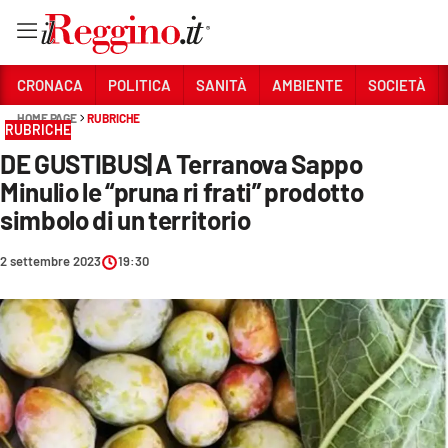
Vai
CRONACA
POLITICA
SANITÀ
AMBIENTE
SOCIETÀ
HOME PAGE
RUBRICHE
RUBRICHE
Sezioni
DE GUSTIBUS| A Terranova Sappo
CRONACA
Minulio le “pruna ri frati” prodotto
POLITICA
simbolo di un territorio
SANITÀ
2 settembre 2023
19:30
AMBIENTE
SOCIETÀ
CULTURA
ECONOMIA E LAVORO