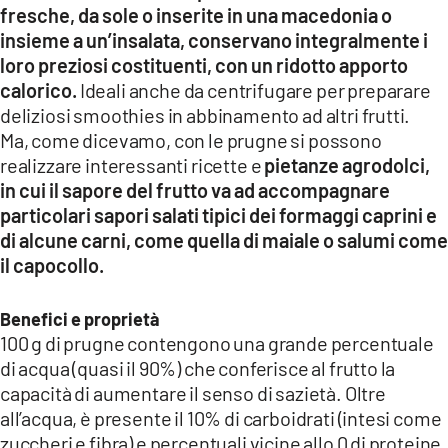
fresche, da sole o inserite in una macedonia o
insieme a un’insalata, conservano integralmente i
loro preziosi costituenti, con un ridotto apporto
calorico.
Ideali anche da centrifugare per preparare
deliziosi smoothies in abbinamento ad altri frutti.
Ma, come dicevamo, con le prugne si possono
realizzare interessanti ricette e
pietanze agrodolci,
in cui il sapore del frutto va ad accompagnare
particolari sapori salati tipici dei formaggi caprini e
di alcune carni, come quella di maiale o salumi come
il capocollo.
Benefici e proprietà
100 g di prugne contengono una grande percentuale
di acqua (quasi il 90%) che conferisce al frutto la
capacità di aumentare il senso di sazietà. Oltre
all’acqua, è presente il 10% di carboidrati (intesi come
zuccheri e fibra) e percentuali vicine allo 0 di proteine