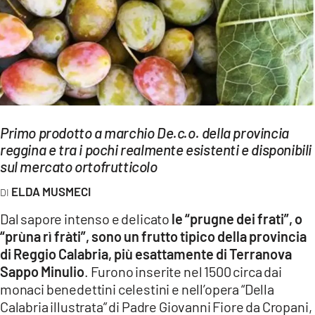
EVENTI
SPORT
Streaming
LAC TV
Primo prodotto a marchio De.c.o. della provincia
LAC NETWORK
reggina e tra i pochi realmente esistenti e disponibili
sul mercato ortofrutticolo
LAC ONAIR
ELDA MUSMECI
LaC
Dal sapore intenso e delicato
le “prugne dei frati”, o
Network
“prùna rì fràti”, sono un frutto tipico della provincia
LACPLAY.IT
di Reggio Calabria, più esattamente di Terranova
Sappo Minulio
. Furono inserite nel 1500 circa dai
LACTV.IT
monaci benedettini celestini e nell’opera “Della
Calabria illustrata” di Padre Giovanni Fiore da Cropani,
LACONAIR.IT