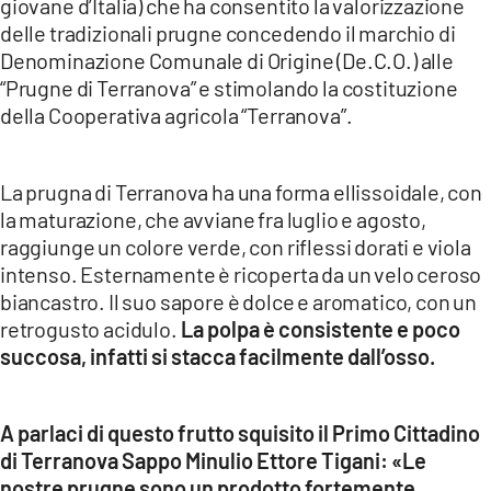
giovane d’Italia) che ha consentito la valorizzazione
delle tradizionali prugne concedendo il marchio di
Denominazione Comunale di Origine (De.C.O.) alle
“Prugne di Terranova” e stimolando la costituzione
della Cooperativa agricola “Terranova”.
La prugna di Terranova ha una forma ellissoidale, con
la maturazione, che avviane fra luglio e agosto,
raggiunge un colore verde, con riflessi dorati e viola
intenso. Esternamente è ricoperta da un velo ceroso
biancastro. Il suo sapore è dolce e aromatico, con un
retrogusto acidulo.
La polpa è consistente e poco
succosa, infatti si stacca facilmente dall’osso.
A parlaci di questo frutto squisito il Primo Cittadino
di Terranova Sappo Minulio Ettore Tigani: «Le
nostre prugne sono un prodotto fortemente