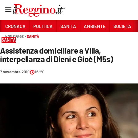
Vai
CRONACA
POLITICA
SANITÀ
AMBIENTE
SOCIETÀ
HOME PAGE
SANITÀ
SANITÀ
Sezioni
Assistenza domiciliare a Villa,
CRONACA
interpellanza di Dieni e Gioè (M5s)
POLITICA
7 novembre 2019
16:20
SANITÀ
AMBIENTE
SOCIETÀ
CULTURA
ECONOMIA E LAVORO