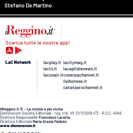
Scarica tutte le nostre app!
LaC Network
lacplay.it
lacitymag.it
lactv.it
lacapitalenews.it
laconair.it
cosenzachannel.it
ilvibonese.it
catanzarochannel.it
ilReggino.it © – La notizia è più vicina
Diemmecom Società Editoriale - reg. trib. VV 21/11/2019 n°2 - R.O.C. 4049
Direttore Responsabile
Francesco Laratta
Direttore Editoriale
Maria Grazia Falduto
www.diemmecom.it