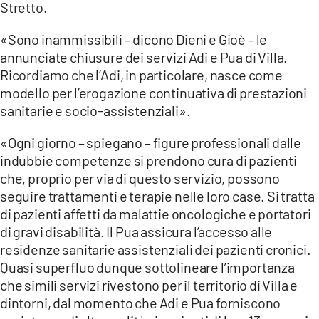
Stretto.
LACITYMAG.IT
«Sono inammissibili – dicono Dieni e Gioè – le
annunciate chiusure dei servizi Adi e Pua di Villa.
ILREGGINO.IT
Ricordiamo che l’Adi, in particolare, nasce come
COSENZACHANNEL.IT
modello per l’erogazione continuativa di prestazioni
sanitarie e socio-assistenziali».
ILVIBONESE.IT
«Ogni giorno – spiegano – figure professionali dalle
CATANZAROCHANNEL.IT
indubbie competenze si prendono cura di pazienti
che, proprio per via di questo servizio, possono
LACAPITALENEWS.IT
seguire trattamenti e terapie nelle loro case. Si tratta
di pazienti affetti da malattie oncologiche e portatori
App
di gravi disabilità. Il Pua assicura l’accesso alle
ANDROID
residenze sanitarie assistenziali dei pazienti cronici.
Quasi superfluo dunque sottolineare l’importanza
APPLE
che simili servizi rivestono per il territorio di Villa e
dintorni, dal momento che Adi e Pua forniscono