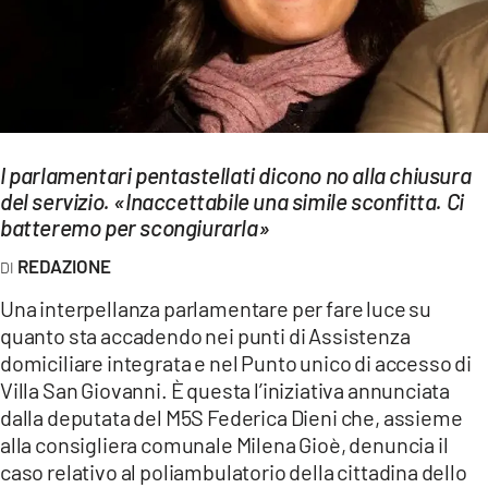
EVENTI
SPORT
Streaming
I parlamentari pentastellati dicono no alla chiusura
LAC TV
del servizio. «Inaccettabile una simile sconfitta. Ci
LAC NETWORK
batteremo per scongiurarla»
REDAZIONE
LAC ONAIR
Una interpellanza parlamentare per fare luce su
LaC
quanto sta accadendo nei punti di Assistenza
Network
domiciliare integrata e nel Punto unico di accesso di
LACPLAY.IT
Villa San Giovanni. È questa l’iniziativa annunciata
dalla deputata del M5S Federica Dieni che, assieme
LACTV.IT
alla consigliera comunale Milena Gioè, denuncia il
caso relativo al poliambulatorio della cittadina dello
LACONAIR.IT