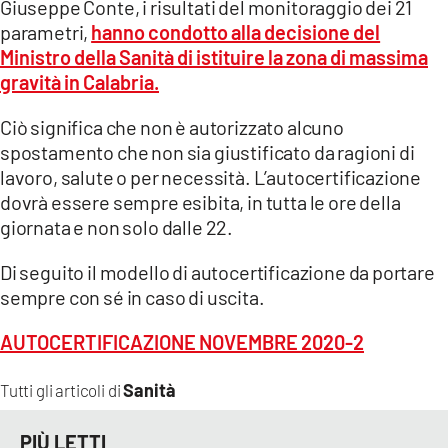
Giuseppe Conte, i risultati del monitoraggio dei 21
parametri,
hanno condotto alla decisione del
LACITYMAG.IT
Ministro della Sanità di istituire la zona di massima
ILREGGINO.IT
gravità in Calabria.
COSENZACHANNEL.IT
Ciò significa che non è autorizzato alcuno
spostamento che non sia giustificato da ragioni di
ILVIBONESE.IT
lavoro, salute o per necessità. L’autocertificazione
dovrà essere sempre esibita, in tutta le ore della
CATANZAROCHANNEL.IT
giornata e non solo dalle 22.
LACAPITALENEWS.IT
Di seguito il modello di autocertificazione da portare
sempre con sé in caso di uscita.
App
AUTOCERTIFICAZIONE NOVEMBRE 2020-2
ANDROID
APPLE
Sanità
Tutti gli articoli di
PIÙ LETTI