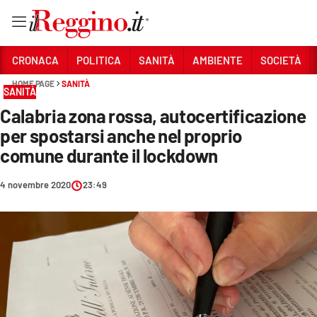
Vai
CRONACA
POLITICA
SANITÀ
AMBIENTE
SOCIETÀ
HOME PAGE
SANITÀ
SANITÀ
Sezioni
Calabria zona rossa, autocertificazione
CRONACA
per spostarsi anche nel proprio
POLITICA
comune durante il lockdown
SANITÀ
4 novembre 2020
23:49
AMBIENTE
SOCIETÀ
CULTURA
ECONOMIA E LAVORO