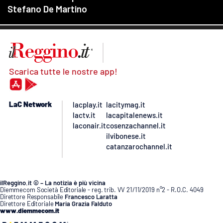
Scarica tutte le nostre app!
LaC Network
lacplay.it
lacitymag.it
lactv.it
lacapitalenews.it
laconair.it
cosenzachannel.it
ilvibonese.it
catanzarochannel.it
ilReggino.it © – La notizia è più vicina
Diemmecom Società Editoriale - reg. trib. VV 21/11/2019 n°2 - R.O.C. 4049
Direttore Responsabile
Francesco Laratta
Direttore Editoriale
Maria Grazia Falduto
www.diemmecom.it