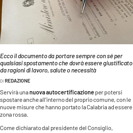
EVENTI
SPORT
Streaming
LAC TV
Ecco il documento da portare sempre con sé per
LAC NETWORK
qualsiasi spostamento che dovrà essere giustificato
da ragioni di lavoro, salute o necessità
LAC ONAIR
REDAZIONE
LaC
Servirà una
nuova autocertificazione
per potersi
Network
spostare anche all’interno del proprio comune, con le
LACPLAY.IT
nuove misure che hanno portato la Calabria ad essere
zona rossa.
LACTV.IT
Come dichiarato dal presidente del Consiglio,
LACONAIR.IT