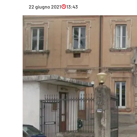
Eventi
22 giugno 2021
13:43
Sport
Streaming
LaC TV
Lac Network
LaC OnAir
LaC
Network
lacplay.it
lactv.it