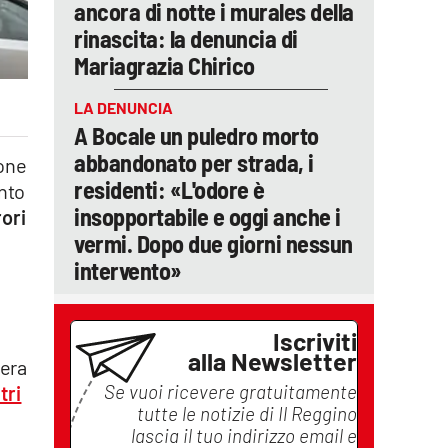
ancora di notte i murales della
rinascita: la denuncia di
Mariagrazia Chirico
LA DENUNCIA
A Bocale un puledro morto
abbandonato per strada, i
ione
residenti: «L'odore è
ento
insopportabile e oggi anche i
rori
vermi. Dopo due giorni nessun
intervento»
Iscriviti
alla Newsletter
 era
Se vuoi ricevere gratuitamente
tri
tutte le notizie di
Il Reggino
lascia il tuo indirizzo email e