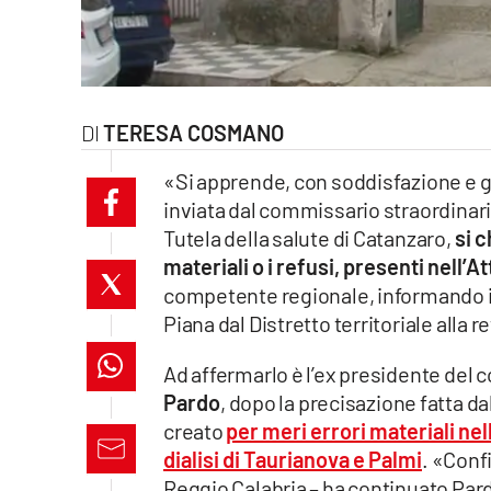
laconair.it
lacitymag.it
TERESA COSMANO
ilreggino.it
«Si apprende, con soddisfazione e g
cosenzachannel.it
inviata dal commissario straordinari
Tutela della salute di Catanzaro,
si 
ilvibonese.it
materiali o i refusi, presenti nell’A
catanzarochannel.it
competente regionale, informando in
Piana dal Distretto territoriale alla 
lacapitalenews.it
Ad affermarlo è l’ex presidente del c
Pardo
, dopo la precisazione fatta da
App
creato
per meri errori materiali nel
Android
dialisi di Taurianova e Palmi
. «Confi
Reggio Calabria – ha continuato Par