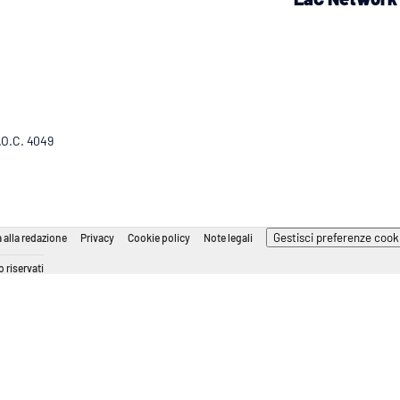
R.O.C. 4049
Gestisci preferenze cook
 alla redazione
Privacy
Cookie policy
Note legali
 riservati