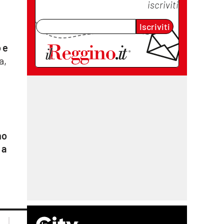
iscriviti
Iscriviti
 e
a,
no
 a
lacplay.it
lacitymag.it