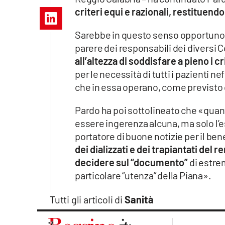
Apple
criteri equi e razionali, restituendo
Sarebbe in questo senso opportuno,
parere dei responsabili dei diversi C
Vai
all’altezza di soddisfare a pieno i c
per le necessità di tutti i pazienti ne
che in essa operano, come previsto 
Pardo ha poi sottolineato che «qua
essere ingerenza alcuna, ma solo l’
portatore di buone notizie per il b
dei dializzati e dei trapiantati del
decidere sul “documento”
di estre
particolare “utenza” della Piana».
Tutti gli articoli di
Sanità