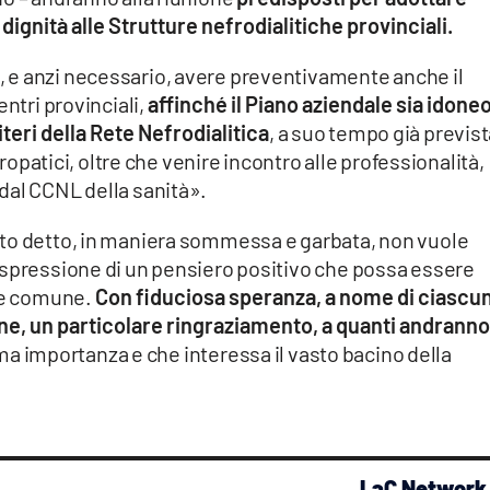
 dignità alle Strutture nefrodialitiche provinciali.
 e anzi necessario, avere preventivamente anche il
entri provinciali,
affinché il Piano aziendale sia idoneo
riteri della Rete Nefrodialitica
, a suo tempo già previst
fropatici, oltre che venire incontro alle professionalità,
dal CCNL della sanità».
nto detto, in maniera sommessa e garbata, non vuole
espressione di un pensiero positivo che possa essere
ene comune.
Con fiduciosa speranza, a nome di ciascu
 rene, un particolare ringraziamento, a quanti andranno
ma importanza e che interessa il vasto bacino della
LaC Network