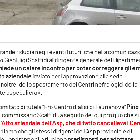
rande fiducia negli eventi futuri, che nella comunicaz
o Gianluigi Scaffidi al dirigente generale del Dipartim
chiede un celere incontro per poter correggere gli er
tto aziendale
inviato per l’approvazione alla sede
oltre, dello spostamento dei Centri nefrologici della
rete ospedaliera».
omitato di tutela “Pro Centro dialisi di Taurianova”
Pino
l commissario Scaffidi, a seguito del qui pro quo che si
l’Atto aziendale dell’Asp, che di fatto cancellava i Cen
diamo che gli stessi dirigenti dell’Asp provinciale di
do – andranno alla riunione
predisposti per adottare