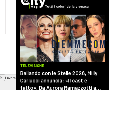
lactv.it
lacapitalenews.it
laconair.it
cosenzachannel.it
ilvibonese.it
catanzarochannel.it
ie
Lavora con noi