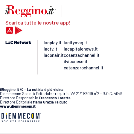
Scarica tutte le nostre app!
LaC Network
lacplay.it
lacitymag.it
lactv.it
lacapitalenews.it
laconair.it
cosenzachannel.it
ilvibonese.it
catanzarochannel.it
ilReggino.it © – La notizia è più vicina
Diemmecom Società Editoriale - reg. trib. VV 21/11/2019 n°2 - R.O.C. 4049
Direttore Responsabile
Francesco Laratta
Direttore Editoriale
Maria Grazia Falduto
www.diemmecom.it