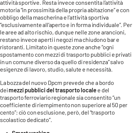
attività sportive. Resta invece consentita l’attività
motoria “in prossimità della propria abitazione” e con
obbligo della mascherina e l’attività sportiva
“esclusivamente all’aperto e in forma individuale”. Per
le aree ad alto rischio, dunque nelle zone arancioni,
restano invece aperti i negozi ma chiudono bar e
ristoranti. Limitato in queste zone anche “ogni
spostamento con mezzi di trasporto pubblici e privati
in un comune diverso da quello di residenza” salvo
esigenze di lavoro, studio, salute e necessità.
La bozza del nuovo Dpcm prevede che a bordo
dei
mezzi pubblici del trasporto locale
e del
trasporto ferroviario regionale sia consentito “un
coefficiente di riempimento non superiore al 50 per
cento”; ciò con esclusione, però, del “trasporto
scolastico dedicato”.
Smart working