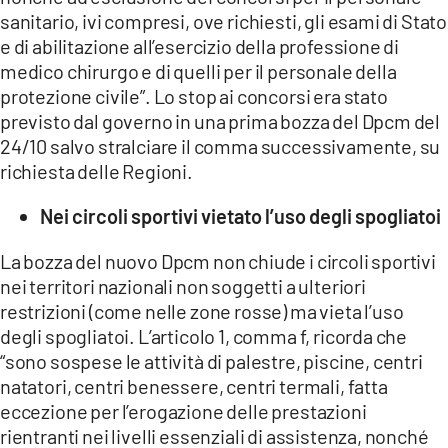
sanitario, ivi compresi, ove richiesti, gli esami di Stato
e di abilitazione all’esercizio della professione di
medico chirurgo e di quelli per il personale della
protezione civile”. Lo stop ai concorsi era stato
previsto dal governo in una prima bozza del Dpcm del
24/10 salvo stralciare il comma successivamente, su
richiesta delle Regioni.
Nei circoli sportivi vietato l’uso degli spogliatoi
La bozza del nuovo Dpcm non chiude i circoli sportivi
nei territori nazionali non soggetti a ulteriori
restrizioni (come nelle zone rosse) ma vieta l’uso
degli spogliatoi. L’articolo 1, comma f, ricorda che
“sono sospese le attività di palestre, piscine, centri
natatori, centri benessere, centri termali, fatta
eccezione per l’erogazione delle prestazioni
rientranti nei livelli essenziali di assistenza, nonché