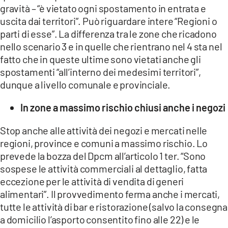
gravità – “è vietato ogni spostamento in entrata e
uscita dai territori”. Può riguardare intere “Regioni o
parti di esse”. La differenza tra le zone che ricadono
nello scenario 3 e in quelle che rientrano nel 4 sta nel
fatto che in queste ultime sono vietati anche gli
spostamenti “all’interno dei medesimi territori”,
dunque a livello comunale e provinciale.
In zone a massimo rischio chiusi anche i negozi
Stop anche alle attività dei negozi e mercati nelle
regioni, province e comuni a massimo rischio. Lo
prevede la bozza del Dpcm all’articolo 1 ter. “Sono
sospese le attività commerciali al dettaglio, fatta
eccezione per le attività di vendita di generi
alimentari”. Il provvedimento ferma anche i mercati,
tutte le attività di bar e ristorazione (salvo la consegna
a domicilio l’asporto consentito fino alle 22) e le