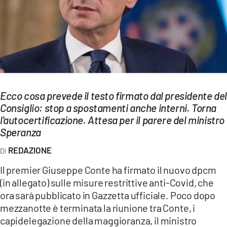
EVENTI
SPORT
Streaming
LAC TV
Ecco cosa prevede il testo firmato dal presidente del
LAC NETWORK
Consiglio: stop a spostamenti anche interni. Torna
l'autocertificazione. Attesa per il parere del ministro
LAC ONAIR
Speranza
REDAZIONE
LaC
Network
Il premier Giuseppe Conte ha firmato il nuovo dpcm
LACPLAY.IT
(in allegato) sulle misure restrittive anti-Covid, che
ora sarà pubblicato in Gazzetta ufficiale. Poco dopo
LACTV.IT
mezzanotte è terminata la riunione tra Conte, i
capidelegazione della maggioranza, il ministro
LACONAIR.IT