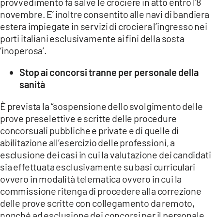
provvedimento fa salve le crociere in atto entro l’8
novembre. E’ inoltre consentito alle navi di bandiera
estera impiegate in servizi di crociera l’ingresso nei
porti italiani esclusivamente ai fini della sosta
‘inoperosa’.
Stop ai concorsi tranne per personale della
sanità
È prevista la “sospensione dello svolgimento delle
prove preselettive e scritte delle procedure
concorsuali pubbliche e private e di quelle di
abilitazione all’esercizio delle professioni, a
esclusione dei casi in cui la valutazione dei candidati
sia effettuata esclusivamente su basi curriculari
ovvero in modalità telematica ovvero in cui la
commissione ritenga di procedere alla correzione
delle prove scritte con collegamento da remoto,
nonché ad esclusione dei concorsi per il personale