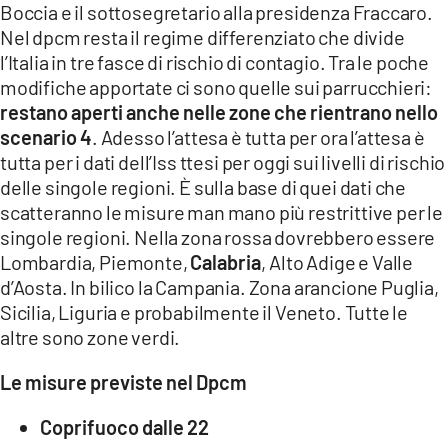
Boccia e il sottosegretario alla presidenza Fraccaro.
Nel dpcm resta il regime differenziato che divide
LACITYMAG.IT
l’Italia in tre fasce di rischio di contagio. Tra le poche
ILREGGINO.IT
modifiche apportate ci sono quelle sui parrucchieri:
restano aperti anche nelle zone che rientrano nello
COSENZACHANNEL.IT
scenario 4
. Adesso l’attesa è tutta per ora l’attesa è
tutta per i dati dell’Iss ttesi per oggi sui livelli di rischio
ILVIBONESE.IT
delle singole regioni. È sulla base di quei dati che
CATANZAROCHANNEL.IT
scatteranno le misure man mano più restrittive per le
singole regioni. Nella zona rossa dovrebbero essere
LACAPITALENEWS.IT
Lombardia, Piemonte,
Calabria
, Alto Adige e Valle
d’Aosta. In bilico la Campania. Zona arancione Puglia,
App
Sicilia, Liguria e probabilmente il Veneto. Tutte le
altre sono zone verdi.
ANDROID
Le misure previste nel Dpcm
APPLE
Coprifuoco dalle 22