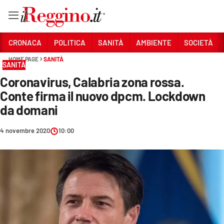
Vai
CRONACA
POLITICA
SANITÀ
AMBIENTE
SOCIETÀ
HOME PAGE
SANITÀ
SANITÀ
Sezioni
Coronavirus, Calabria zona rossa.
CRONACA
Conte firma il nuovo dpcm. Lockdown
POLITICA
da domani
SANITÀ
4 novembre 2020
10:00
AMBIENTE
SOCIETÀ
CULTURA
ECONOMIA E LAVORO