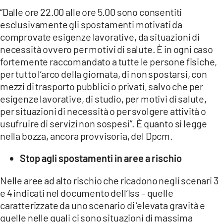
“Dalle ore 22.00 alle ore 5.00 sono consentiti
esclusivamente gli spostamenti motivati da
comprovate esigenze lavorative, da situazioni di
necessità ovvero per motivi di salute. È in ogni caso
fortemente raccomandato a tutte le persone fisiche,
per tutto l’arco della giornata, di non spostarsi, con
mezzi di trasporto pubblici o privati, salvo che per
esigenze lavorative, di studio, per motivi di salute,
per situazioni di necessità o per svolgere attività o
usufruire di servizi non sospesi”. È quanto si legge
nella bozza, ancora provvisoria, del Dpcm.
Stop agli spostamenti in aree a rischio
Nelle aree ad alto rischio che ricadono negli scenari 3
e 4 indicati nel documento dell’Iss – quelle
caratterizzate da uno scenario di ‘elevata gravità e
quelle nelle quali ci sono situazioni di massima