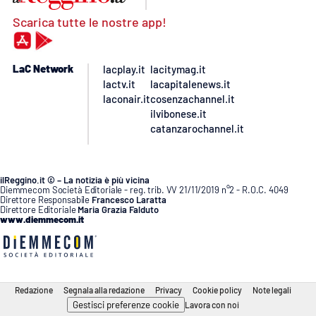
Scarica tutte le nostre app!
LaC Network
lacplay.it
lacitymag.it
lactv.it
lacapitalenews.it
laconair.it
cosenzachannel.it
ilvibonese.it
catanzarochannel.it
ilReggino.it © – La notizia è più vicina
Diemmecom Società Editoriale - reg. trib. VV 21/11/2019 n°2 - R.O.C. 4049
Direttore Responsabile
Francesco Laratta
Direttore Editoriale
Maria Grazia Falduto
www.diemmecom.it
Redazione
Segnala alla redazione
Privacy
Cookie policy
Note legali
Gestisci preferenze cookie
Lavora con noi