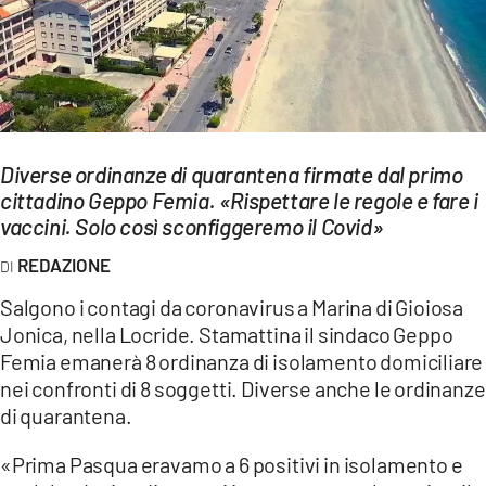
EVENTI
SPORT
Streaming
Diverse ordinanze di quarantena firmate dal primo
LAC TV
cittadino Geppo Femia. «Rispettare le regole e fare i
LAC NETWORK
vaccini. Solo così sconfiggeremo il Covid»
REDAZIONE
LAC ONAIR
Salgono i contagi da coronavirus a Marina di Gioiosa
LaC
Jonica, nella Locride. Stamattina il sindaco Geppo
Network
Femia emanerà 8 ordinanza di isolamento domiciliare
LACPLAY.IT
nei confronti di 8 soggetti. Diverse anche le ordinanze
di quarantena.
LACTV.IT
«Prima Pasqua eravamo a 6 positivi in isolamento e
LACONAIR.IT