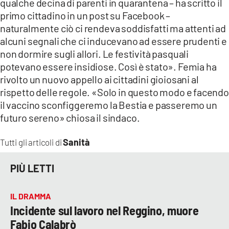
qualche decina di parenti in quarantena – ha scritto il
primo cittadino in un post su Facebook –
LACITYMAG.IT
naturalmente ciò ci rendeva soddisfatti ma attenti ad
alcuni segnali che ci inducevano ad essere prudenti e
ILREGGINO.IT
non dormire sugli allori. Le festività pasquali
COSENZACHANNEL.IT
potevano essere insidiose. Così è stato». Femia ha
rivolto un nuovo appello ai cittadini gioiosani al
ILVIBONESE.IT
rispetto delle regole. «Solo in questo modo e facendo
il vaccino sconfiggeremo la Bestia e passeremo un
CATANZAROCHANNEL.IT
futuro sereno» chiosa il sindaco.
LACAPITALENEWS.IT
Sanità
Tutti gli articoli di
App
PIÙ LETTI
ANDROID
IL DRAMMA
APPLE
Incidente sul lavoro nel Reggino, muore
Fabio Calabrò