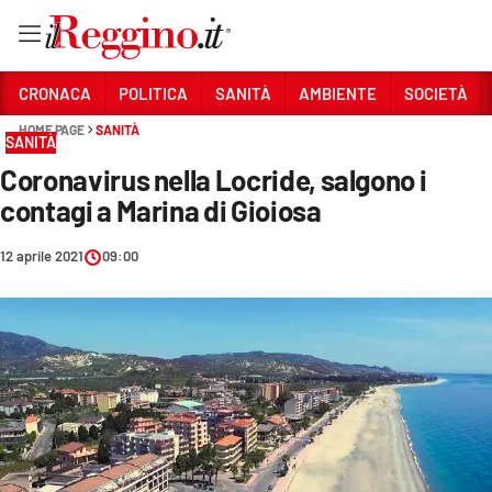
Vai
CRONACA
POLITICA
SANITÀ
AMBIENTE
SOCIETÀ
HOME PAGE
SANITÀ
SANITÀ
Sezioni
Coronavirus nella Locride, salgono i
CRONACA
contagi a Marina di Gioiosa
POLITICA
12 aprile 2021
09:00
SANITÀ
AMBIENTE
SOCIETÀ
CULTURA
ECONOMIA E LAVORO