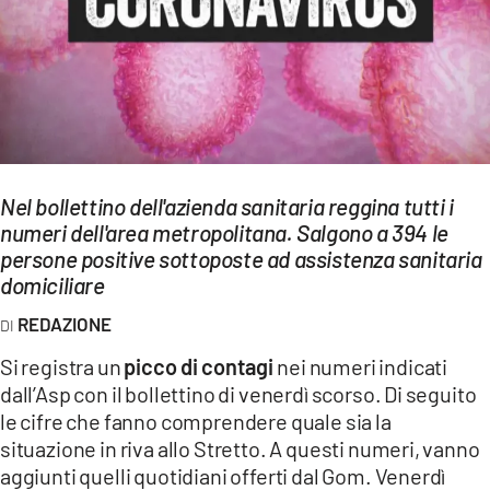
EVENTI
SPORT
Streaming
LAC TV
Nel bollettino dell'azienda sanitaria reggina tutti i
LAC NETWORK
numeri dell'area metropolitana. Salgono a 394 le
persone positive sottoposte ad assistenza sanitaria
LAC ONAIR
domiciliare
REDAZIONE
LaC
Network
Si registra un
picco di contagi
nei numeri indicati
LACPLAY.IT
dall’Asp con il bollettino di venerdì scorso. Di seguito
le cifre che fanno comprendere quale sia la
LACTV.IT
situazione in riva allo Stretto. A questi numeri, vanno
aggiunti quelli quotidiani offerti dal Gom. Venerdì
LACONAIR.IT