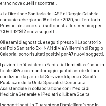
erano nove quelli riscontrati.
LACITYMAG.IT
«La Direzione Sanitaria dell’ASP di Reggio Calabria
ILREGGINO.IT
comunica che giorno 16 ottobre 2020, sul Territorio
Provinciale, sono stati sottoposti allo screening per
COSENZACHANNEL.IT
“COVID19”
912
nuovi soggetti.
ILVIBONESE.IT
Gli esami diagnostici, eseguiti presso il Laboratorio
del Polo Sanitario Ex-INAM di via Willermin di Reggio
CATANZAROCHANNEL.IT
Calabria, sono risultati positivi per
47
nuovi soggetti.
LACAPITALENEWS.IT
I pazienti in “Assistenza Sanitaria Domiciliare” sono in
totale
394
, con monitoraggio quotidiano delle loro
App
condizioni da parte del Servizio di Igiene e Sanità
ANDROID
Pubblica e delle Unità Speciali di Continuità
Assistenziale in collaborazione con i Medici di
APPLE
Medicina Generale e i Pediatri di Libera Scelta
I soggetti posti in “Quarantena Domiciliare” sono in