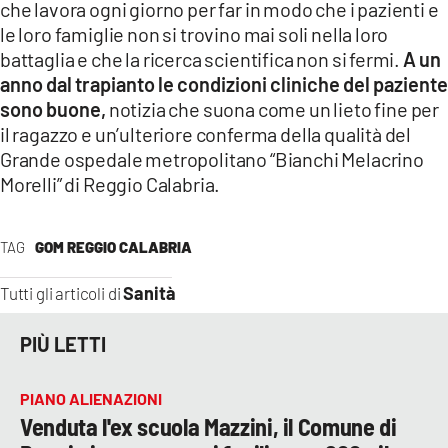
che lavora ogni giorno per far in modo che i pazienti e
le loro famiglie non si trovino mai soli nella loro
battaglia e che la ricerca scientifica non si fermi.
A un
anno dal trapianto le condizioni cliniche del paziente
sono buone,
notizia che suona come un lieto fine per
il ragazzo e un’ulteriore conferma della qualità del
Grande ospedale metropolitano “Bianchi Melacrino
Morelli” di Reggio Calabria.
TAG
GOM REGGIO CALABRIA
Sanità
Tutti gli articoli di
PIÙ LETTI
PIANO ALIENAZIONI
Venduta l'ex scuola Mazzini, il Comune di