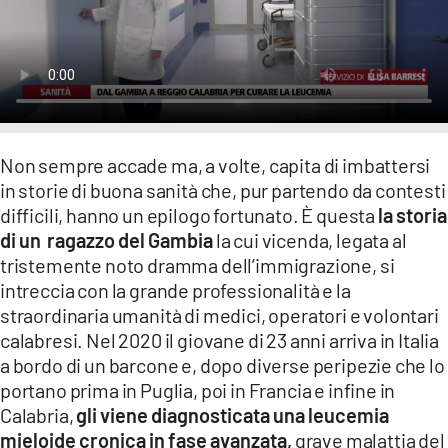
LACITYMAG.IT
ILREGGINO.IT
COSENZACHANNEL.IT
Non sempre accade ma, a volte, capita di imbattersi
ILVIBONESE.IT
in storie di buona sanità che, pur partendo da contesti
CATANZAROCHANNEL.IT
difficili, hanno un epilogo fortunato. È questa
la storia
di un ragazzo del Gambia
la cui vicenda, legata al
LACAPITALENEWS.IT
tristemente noto dramma dell’immigrazione, si
intreccia con la grande professionalità e la
App
straordinaria umanità di medici, operatori e volontari
calabresi. Nel 2020 il giovane di 23 anni arriva in Italia
ANDROID
a bordo di un barcone e, dopo diverse peripezie che lo
APPLE
portano prima in Puglia, poi in Francia e infine in
Calabria,
gli viene diagnosticata una leucemia
mieloide cronica in fase avanzata,
grave malattia del