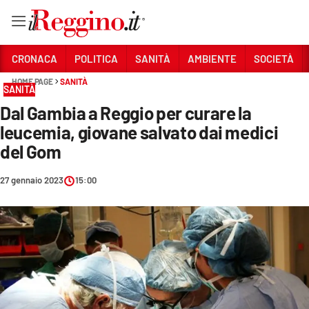
Vai
CRONACA
POLITICA
SANITÀ
AMBIENTE
SOCIETÀ
HOME PAGE
SANITÀ
SANITÀ
Sezioni
Dal Gambia a Reggio per curare la
CRONACA
leucemia, giovane salvato dai medici
POLITICA
del Gom
SANITÀ
27 gennaio 2023
15:00
AMBIENTE
SOCIETÀ
CULTURA
ECONOMIA E LAVORO