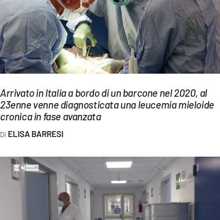
EVENTI
SPORT
Streaming
LAC TV
Arrivato in Italia a bordo di un barcone nel 2020, al
LAC NETWORK
23enne venne diagnosticata una leucemia mieloide
cronica in fase avanzata
LAC ONAIR
ELISA BARRESI
LaC
Network
LACPLAY.IT
LACTV.IT
LACONAIR.IT