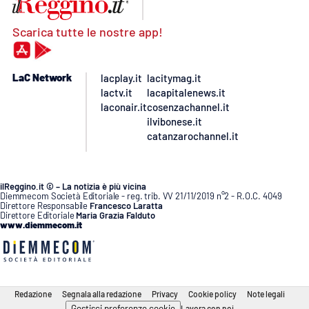
Scarica tutte le nostre app!
LaC Network
lacplay.it
lacitymag.it
lactv.it
lacapitalenews.it
laconair.it
cosenzachannel.it
ilvibonese.it
catanzarochannel.it
ilReggino.it © – La notizia è più vicina
Diemmecom Società Editoriale - reg. trib. VV 21/11/2019 n°2 - R.O.C. 4049
Direttore Responsabile
Francesco Laratta
Direttore Editoriale
Maria Grazia Falduto
www.diemmecom.it
Redazione
Segnala alla redazione
Privacy
Cookie policy
Note legali
Gestisci preferenze cookie
Lavora con noi