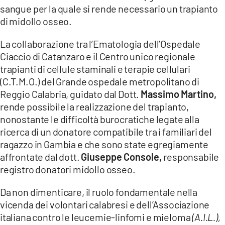
sangue per la quale si rende necessario un trapianto
di midollo osseo.
La collaborazione tra l’Ematologia dell’Ospedale
Ciaccio di Catanzaro e il Centro unico regionale
trapianti di cellule staminali e terapie cellulari
(C.T.M.O.) del Grande ospedale metropolitano di
Reggio Calabria, guidato dal Dott.
Massimo Martino,
rende possibile la realizzazione del trapianto,
nonostante le difficoltà burocratiche legate alla
ricerca di un donatore compatibile tra i familiari del
ragazzo in Gambia e che sono state egregiamente
affrontate dal dott.
Giuseppe Console,
responsabile
registro donatori midollo osseo.
Da non dimenticare, il ruolo fondamentale nella
vicenda dei volontari calabresi e dell’Associazione
italiana contro le leucemie-linfomi e mieloma
(A.I.L.),