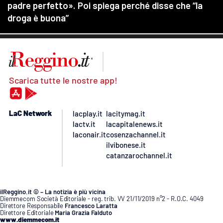
Scarica tutte le nostre app!
LaC Network
lacplay.it
lacitymag.it
lactv.it
lacapitalenews.it
laconair.it
cosenzachannel.it
ilvibonese.it
catanzarochannel.it
ilReggino.it © – La notizia è più vicina
Diemmecom Società Editoriale - reg. trib. VV 21/11/2019 n°2 - R.O.C. 4049
Direttore Responsabile
Francesco Laratta
Direttore Editoriale
Maria Grazia Falduto
www.diemmecom.it