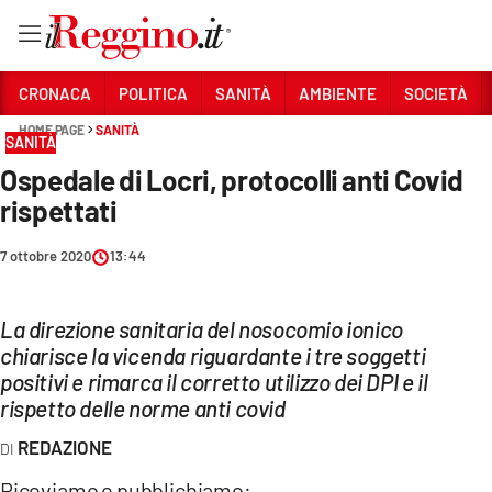
Vai
CRONACA
POLITICA
SANITÀ
AMBIENTE
SOCIETÀ
HOME PAGE
SANITÀ
SANITÀ
Sezioni
Ospedale di Locri, protocolli anti Covid
CRONACA
rispettati
POLITICA
7 ottobre 2020
13:44
SANITÀ
La direzione sanitaria del nosocomio ionico
AMBIENTE
chiarisce la vicenda riguardante i tre soggetti
SOCIETÀ
positivi e rimarca il corretto utilizzo dei DPI e il
rispetto delle norme anti covid
CULTURA
REDAZIONE
ECONOMIA E LAVORO
Riceviamo e pubblichiamo: