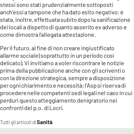
stessi sono stati prudenzialmente sottoposti
LACITYMAG.IT
anch’essi a tampone che ha dato esito negativo; è
stata, inoltre, effettuata subito dopo la sanificazione
ILREGGINO.IT
dei locali a dispetto di quanto asserito ex adverso e
come dimostra l’allegata attestazione.
COSENZACHANNEL.IT
Per il futuro, al fine di non creare ingiustificato
ILVIBONESE.IT
allarme sociale (soprattutto in un periodo così
CATANZAROCHANNEL.IT
delicato), Vi invitiamo a voler riscontrare le notizie
prima della pubblicazione anche con gli scriventi o
LACAPITALENEWS.IT
con la direzione strategica, sempre a disposizione
per ogni chiarimento e necessità; l’Asp si riserva di
procedere nelle competenti sedi legali nel caso in cui
App
perduri questo atteggiamento denigratorio nei
ANDROID
confronti del p.o. di Locri.
APPLE
Sanità
Tutti gli articoli di