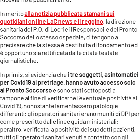
EVENTI
In merito
alla notizia pubblicata stamani sui
SPORT
quotidiani on line LaC news e Il reggino,
la direzione
sanitaria del P.O. di Locri e il Responsabile del Pronto
Soccorso dello stesso ospedale, ci tengono a
Streaming
precisare che la stessa è destituita di fondamento ed
LAC TV
è opportuno sia rettificata dalle citate testate
giornalistiche.
LAC NETWORK
In primis, si evidenzia che
i tre soggetti, asintomatici
LAC ONAIR
per Covid19 al pretriage, hanno avuto accesso solo
al Pronto Soccorso
e sono stati sottoposti a
LaC
tampone al fine di verificarne l’eventuale positività al
Network
Covid 19, nonostante lamentassero patologie
LACPLAY.IT
differenti; gli operatori sanitari erano muniti di DPI per
come prescritto dalle linee guida ministeriali;
LACTV.IT
peraltro, verificata la positività dei suddetti pazienti,
tutti gli operatori sanitari venuti a contatto con gli
LACONAIR.IT