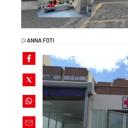
laconair.it
lacitymag.it
ilreggino.it
ANNA FOTI
cosenzachannel.it
ilvibonese.it
catanzarochannel.it
lacapitalenews.it
App
Android