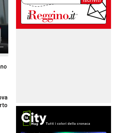
ano
ova
rto