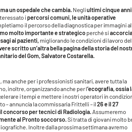
erma un ospedale che cambia.
Negli
ultimi cinque anni
teressato i
percorsi comuni, le unità operative
letiamo il percorso della diagnostica per immagini al
mo molto importante e strategico
perché si
accorci
sagi ai pazienti,
migliorando le condizioni di lavoro del
vere scritto un’altra bella pagina della storia del nost
anitario del Gom, Salvatore Costarella.
 ma anche per i professionisti sanitari, avere tutta la
amo, inoltre, organizzando anche per l
‘ecografia, ossia l
elerare i tempi e mettere i nostri operatori in condizio
o – annuncia la commissaria Frittelli – il
26 e il 27
l concorso per tecnici di Radiologia.
Assumeremo
ramente al Pronto soccorso.
Si tratta di giovani molto b
adiografiche. Inoltre dalla prossima settimana avremo