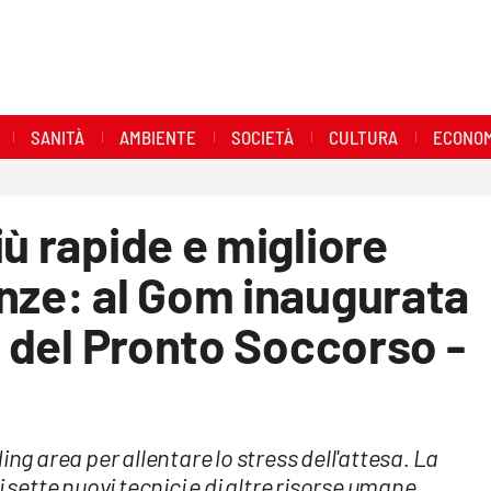
SANITÀ
AMBIENTE
SOCIETÀ
CULTURA
ECONOM
ù rapide e migliore
nze: al Gom inaugurata
a del Pronto Soccorso -
ing area per allentare lo stress dell'attesa. La
i sette nuovi tecnici e di altre risorse umane