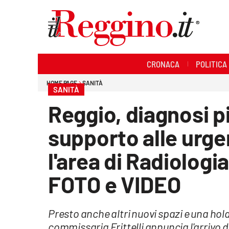
Sezioni
CRONACA
POLITICA
Cronaca
HOME PAGE
SANITÀ
SANITÀ
Politica
Reggio, diagnosi pi
Sanità
supporto alle urge
Ambiente
l'area di Radiologi
Società
FOTO e VIDEO
Cultura
Presto anche altri nuovi spazi e una hold
Economia e lavoro
commissaria Frittelli annuncia l'arrivo d