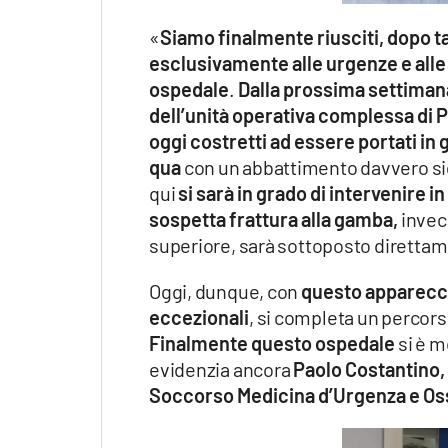
«
Siamo finalmente riusciti, dopo ta
esclusivamente alle urgenze e all
ospedale
.
Dalla prossima settima
dell’unità operativa complessa di 
oggi costretti ad essere portati in 
qua
con un abbattimento davvero sig
qui
si sarà in grado di intervenire 
sospetta frattura alla gamba,
invece
superiore, sarà sottoposto direttame
Oggi, dunque, con
questo apparecch
eccezionali
, si completa un percorso
Finalmente questo ospedale
si è m
evidenzia ancora
Paolo Costantino, 
Soccorso Medicina d’Urgenza e Oss