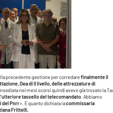
alla precedente gestione per corredare
finalmente il
ione, Dea di II livello, delle attrezzature di
sediata nei mesi scorsi quindi avevo già trovato la Ta
’ulteriore tassello del telecomandato
. Abbiamo
i del Pnrr
». È quanto dichiara la
commissaria
ana Frittelli.