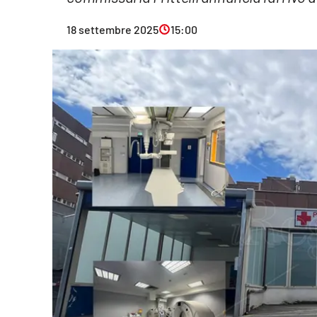
Eventi
18 settembre 2025
15:00
Sport
Streaming
LaC TV
Lac Network
LaC OnAir
LaC
Network
lacplay.it
lactv.it