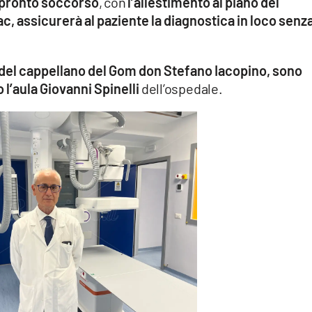
 pronto soccorso
, con
l’allestimento al piano del
c, assicurerà al paziente la diagnostica in loco senz
e del cappellano del Gom don Stefano Iacopino, sono
 l’aula Giovanni Spinelli
dell’ospedale.