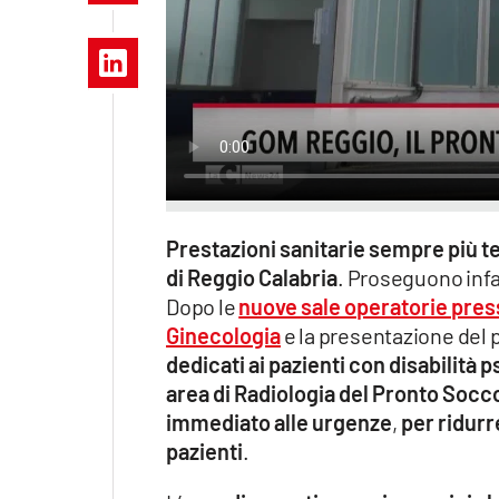
Apple
Vai
Prestazioni sanitarie sempre più t
di Reggio Calabria
. Proseguono infat
Dopo le
nuove sale operatorie press
Ginecologia
e la presentazione del
dedicati ai pazienti con disabilità 
area di Radiologia del Pronto Socc
immediato alle urgenze
,
per ridurre
pazienti
.