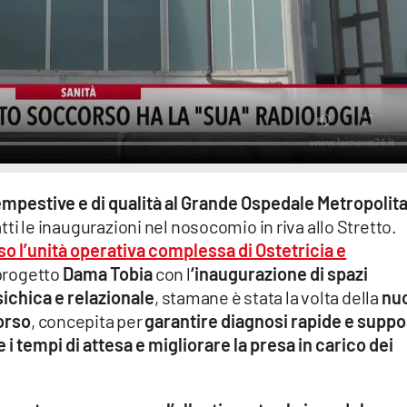
empestive e di qualità al Grande Ospedale Metropolit
ti le inaugurazioni nel nosocomio in riva allo Stretto.
o l’unità operativa complessa di Ostetricia e
 progetto
Dama Tobia
con l
‘inaugurazione di spazi
psichica e relazionale
, stamane è stata la volta della
nu
orso
, concepita per
garantire diagnosi rapide e suppo
 i tempi di attesa e migliorare la presa in carico dei