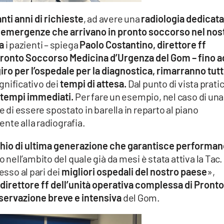
nti anni di richieste
, ad avere una
radiologia dedicat
e emergenze che arrivano in pronto soccorso nel nos
na
i pazienti – spiega
Paolo Costantino, direttore ff
Pronto Soccorso Medicina d’Urgenza del Gom – fino a
giro per l’ospedale per la diagnostica, rimarranno tutt
nificativo dei
tempi di attesa.
Dal punto di vista prati
in tempi immediati.
Per fare un esempio, nel caso di una
 di essere spostato in barella in reparto al piano
nte alla radiografia.
io di ultima generazione che garantisce performa
 nell’ambito del quale già da mesi è stata attiva la Tac.
esso al pari dei
migliori ospedali del nostro paese
»,
direttore ff dell’unità operativa complessa di Pront
ervazione breve e intensiva
del Gom.