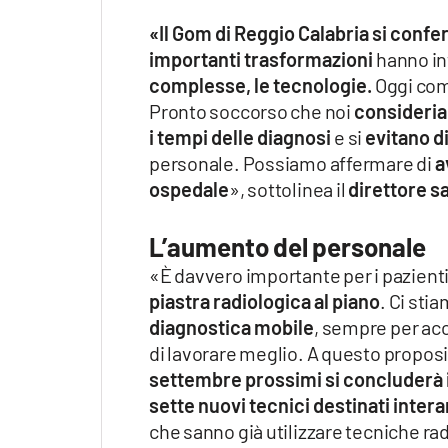
«Il Gom di Reggio Calabria si conf
importanti trasformazioni
hanno in
complesse, le tecnologie.
Oggi comp
Pronto soccorso che noi
consideria
i tempi delle diagnosi
e si
evitano di
personale. Possiamo affermare di
a
ospedale
», sottolinea il
direttore s
L’aumento del personale
«È davvero importante per i pazienti,
piastra radiologica al piano
. Ci sti
diagnostica mobile
, sempre per acc
di lavorare meglio. A questo proposit
settembre prossimi si concluderà i
sette nuovi tecnici destinati inte
che sanno già utilizzare tecniche r