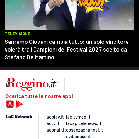
Scarica tutte le nostre app!
LaC Network
lacplay.it
lacitymag.it
lactv.it
lacapitalenews.it
laconair.it
cosenzachannel.it
ilvibonese.it