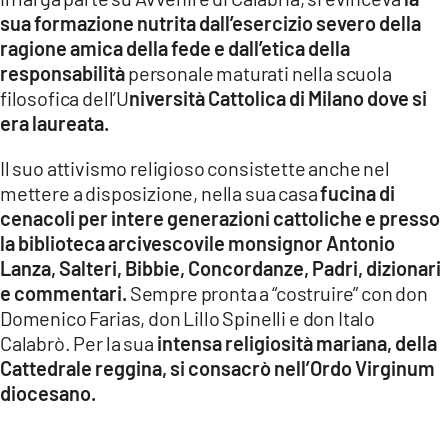
sua formazione nutrita dall’esercizio severo della
ragione amica della fede e dall’etica della
responsabilità
personale maturati nella scuola
filosofica dell’U
niversità Cattolica di Milano dove si
era laureata.
Il suo attivismo religioso consistette anche nel
mettere a disposizione, nella sua casa
fucina di
cenacoli per intere generazioni cattoliche e presso
la biblioteca arcivescovile monsignor Antonio
Lanza, Salteri, Bibbie, Concordanze, Padri, dizionari
e commentari.
Sempre pronta a “costruire” con don
Domenico Farias, don Lillo Spinelli e don Italo
Calabrò. Per la sua
intensa religiosità mariana, della
Cattedrale reggina, si consacrò nell’Ordo Virginum
diocesano.