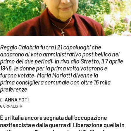
EVENTI
SPORT
Streaming
Reggio Calabria fu tra i 21 capoluoghi che
LAC TV
andarono al voto amministrativo post bellico nel
LAC NETWORK
primo dei due periodi. In riva allo Stretto, il 7 aprile
1946, le donne per la prima volta votarono e
LAC ONAIR
furono votate. Maria Mariotti divenne la
prima consigliera comunale con oltre 16 mila
preferenze
LaC
Network
ANNA FOTI
LACPLAY.IT
GIORNALISTA
LACTV.IT
È un'Italia ancora segnata dall’occupazione
nazifascista e dalla guerra di Liberazione quella in
LACONAIR.IT