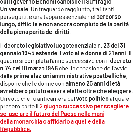
cui il governo Bonomi sancisce il Suffragio
Universale.
Un traguardo raggiunto, tra i tanti
LACITYMAG.IT
perseguiti, e una tappa essenziale nel
percorso
lungo, difficile e non ancora compiuto della parità
ILREGGINO.IT
della piena parità dei diritti.
COSENZACHANNEL.IT
Il
decreto legislativo luogotenenziale n. 23 del 31
ILVIBONESE.IT
gennaio 1945 estende il voto alle donne di 21 anni
. Il
quadro si completa l’anno successivo con il
decreto
CATANZAROCHANNEL.IT
n.74 del 10 marzo 1946
che, in occasione dell’avvio
delle
prime elezioni amministrative postbelliche
,
LACAPITALENEWS.IT
dispone che le donne con
almeno 25 anni di età
avrebbero potuto essere elette oltre che eleggere
.
App
Un voto che fu anticamera del
voto politico
al quale
ANDROID
presero parte il
2 giugno successivo per scegliere
se lasciare il futuro del Paese nella mani
APPLE
della monarchia o affidarlo a quelle della
Repubblica.