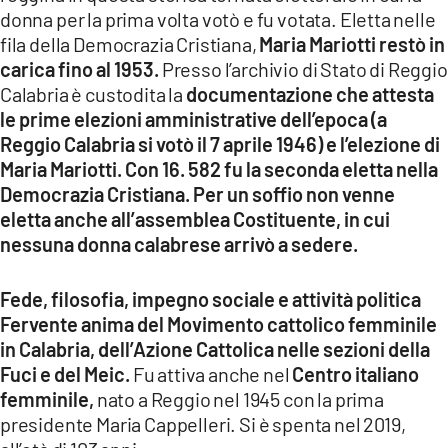
donna per la prima volta votò e fu votata. Eletta nelle
fila della Democrazia Cristiana,
Maria Mariotti restò in
carica fino al 1953.
Presso l’archivio di Stato di Reggio
Calabria è custodita la
documentazione che attesta
le prime elezioni amministrative dell’epoca (a
Reggio Calabria si votò il 7 aprile 1946) e l’elezione di
Maria Mariotti. Con 16. 582 fu la seconda eletta nella
Democrazia Cristiana. Per un soffio
non venne
eletta anche all’assemblea Costituente, in cui
nessuna donna calabrese arrivò a sedere.
Fede, filosofia, impegno sociale e attività politica
Fervente anima del Movimento cattolico femminile
in Calabria, dell’Azione Cattolica nelle sezioni della
Fuci e del Meic.
Fu attiva anche nel
Centro italiano
femminile,
nato a Reggio nel 1945 con la prima
presidente Maria Cappelleri. Si è spenta nel 2019,