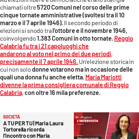
chiamati oltre
5720 Comuni nel corso delle prime
cinque tornate amministrative (svoltesi tra il 10
marzo e il 7 aprile 1946).
Il secondo periodo di
elezioni si snodò tra
l’ottobre e il novembre 1946,
coinvolgendo
1.383 Comuni in otto tornate.
Reggio
Calabria fu tra i 21 capoluoghi che
andarono al voto nel primo dei due periodi,
precisamente il 7 aprile 1946.
Un’elezione storica in
cui non solo
donne votarono ma in occasione delle
quali una donna fu anche eletta.
Maria Mariotti
divenne la prima consigliera comunale di Reggio
Calabria,
con oltre 16 mila preferenze.
SOCIETÀ
A TU PER TU | Maria Laura
Tortorella ricorda
l’incontro con Maria