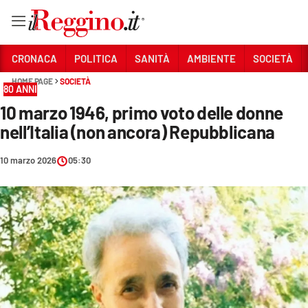
Vai
CRONACA
POLITICA
SANITÀ
AMBIENTE
SOCIETÀ
HOME PAGE
SOCIETÀ
80 ANNI
Sezioni
10 marzo 1946, primo voto delle donne
CRONACA
nell’Italia (non ancora) Repubblicana
POLITICA
10 marzo 2026
05:30
SANITÀ
AMBIENTE
SOCIETÀ
CULTURA
ECONOMIA E LAVORO