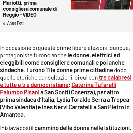
Mariotti, prima
consigliera comunale di
Reggio - VIDEO
Anna Foti
In occasione di queste prime libere elezioni, dunque,
protagoniste furono anche l
e donne, elettrici ed
eleggibili come consigliere comunali e poi anche
sindache
.
Furono 11 le donne prime cittadine
dopo
quelle storiche consultazioni, di cui ben
tre calabresi
e tutte e tre democristiane
:
Caterina Tufarelli
Palumbo Pisani
a San Sosti (Cosenza), per altro
prima sindaca d’Italia, Lydia Toraldo Serra a Tropea
(Vibo Valentia) e Ines Nervi Carratelli a San Pietro in
Amantea.
Iniziava così il
cammino delle donne nelle Istituzioni.