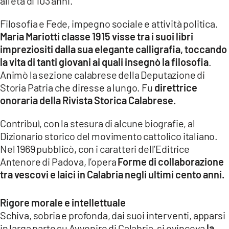
all’età di 103 anni.
Filosofia e Fede, impegno sociale e attività politica.
Maria Mariotti classe 1915 visse tra i suoi libri
impreziositi dalla sua elegante calligrafia, toccando
la vita di tanti giovani ai quali insegnò la filosofia
.
Animò la sezione calabrese della Deputazione di
Storia Patria che diresse a lungo. Fu
direttrice
onoraria della Rivista Storica Calabrese.
Contribuì, con la stesura di alcune biografie, al
Dizionario storico del movimento cattolico italiano.
Nel 1969 pubblicò, con i caratteri dell’Editrice
Antenore di Padova, l’opera
Forme di collaborazione
tra vescovi e laici in Calabria negli ultimi cento anni.
Rigore morale e intellettuale
Schiva, sobria e profonda, dai suoi interventi, apparsi
in larga parte su Avvenire di Calabria, si evinceva
la