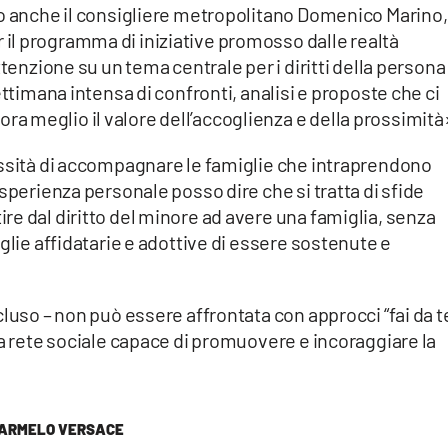
to anche il consigliere metropolitano Domenico Marino,
l programma di iniziative promosso dalle realtà
ttenzione su un tema centrale per i diritti della persona
ettimana intensa di confronti, analisi e proposte che ci
 meglio il valore dell’accoglienza e della prossimità
essità di accompagnare le famiglie che intraprendono
sperienza personale posso dire che si tratta di sfide
e dal diritto del minore ad avere una famiglia, senza
glie affidatarie e adottive di essere sostenute e
luso – non può essere affrontata con approcci “fai da te
na rete sociale capace di promuovere e incoraggiare la
ARMELO VERSACE