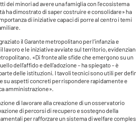
itti dei minori ad avere una famiglia con l’ecosistema
ittà ha dimostrato di saper costruire e consolidare» ha
portanza di iniziative capaci di porre al centro i temi
amiliare.
graziato il Garante metropolitano per l’infanzia e
 lavoro e le iniziative avviate sul territorio, evidenzia
metropolitano. «Di fronte alle sfide che emergono su un
llo dell’affido e dell’adozione – ha spiegato – è
e delle istituzioni. I tavoli tecnici sono utili per defi
he su aspetti concreti per rispondere rapidamente e
lica amministrazione».
zione di lavorare alla creazione di un osservatorio
ivazione di percorsi di recupero e sostegno della
ndamentali per rafforzare un sistema di welfare comple