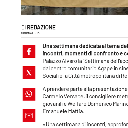
laconair.it
lacitymag.it
REDAZIONE
GIORNALISTA
ilreggino.it
Una settimana dedicata al tema dell
cosenzachannel.it
incontri, momenti di confronto e c
Palazzo Alvaro la “Settimana dell’acc
ilvibonese.it
dal centro comunitario Agape in siner
Sociali e la Città metropolitana di R
catanzarochannel.it
A prendere parte alla presentazione 
lacapitalenews.it
Carmelo Versace, il consigliere metr
giovanili e Welfare Domenico Marino 
App
Emanuele Mattia.
Android
«Una settimana di incontri, approfo