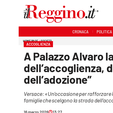
Sezioni
CRONACA
POLITICA
Cronaca
HOME PAGE
SOCIETÀ
ACCOGLIENZA
Politica
A Palazzo Alvaro l
Sanità
dell’accoglienza, d
Ambiente
dell’adozione”
Società
Versace: «Un’occasione per rafforzare il
Cultura
famiglie che scelgono la strada dell’ac
Economia e lavoro
16 marzo 2026
13:27