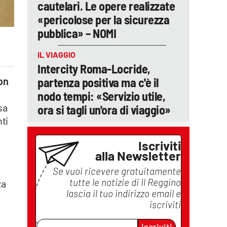
cautelari. Le opere realizzate
«pericolose per la sicurezza
pubblica» – NOMI
IL VIAGGIO
Intercity Roma-Locride,
partenza positiva ma c'è il
con
nodo tempi: «Servizio utile,
sa
ora si tagli un'ora di viaggio»
nti
Iscriviti
alla Newsletter
Se vuoi ricevere gratuitamente
tutte le notizie di
Il Reggino
za
lascia il tuo indirizzo email e
iscriviti
Iscriviti