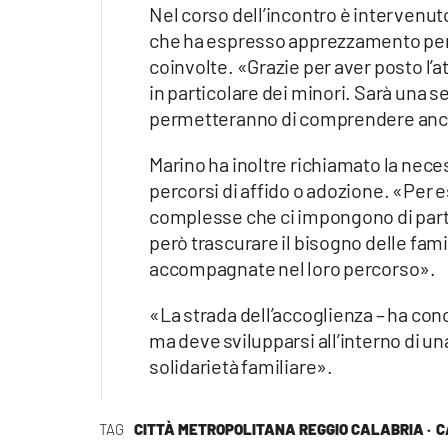
Nel corso dell’incontro è intervenu
che ha espresso apprezzamento per i
coinvolte. «Grazie per aver posto l’a
in particolare dei minori. Sarà una s
permetteranno di comprendere ancora
Marino ha inoltre richiamato la nec
percorsi di affido o adozione. «Per e
complesse che ci impongono di partir
però trascurare il bisogno delle fami
accompagnate nel loro percorso».
«La strada dell’accoglienza – ha conc
ma deve svilupparsi all’interno di u
solidarietà familiare».
TAG
CITTÀ METROPOLITANA REGGIO CALABRIA ·
C