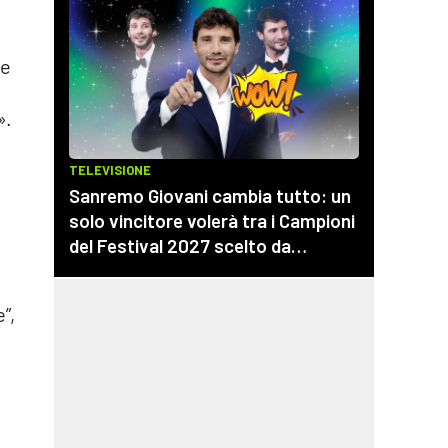
 e
».
”,