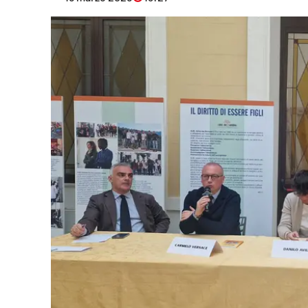
Eventi
Sport
Streaming
LaC TV
Lac Network
LaC OnAir
LaC
Network
lacplay.it
lactv.it