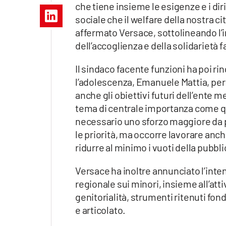
che tiene insieme le esigenze e i dir
Apple
sociale che il welfare della nostra c
affermato Versace, sottolineando l’im
dell’accoglienza e della solidarietà f
Vai
Il sindaco facente funzioni ha poi rin
l’adolescenza, Emanuele Mattia, per il
anche gli obiettivi futuri dell’ente 
tema di centrale importanza come que
necessario uno sforzo maggiore da part
le priorità, ma occorre lavorare anc
ridurre al minimo i vuoti della pubb
Versace ha inoltre annunciato l’inten
regionale sui minori, insieme all’att
genitorialità, strumenti ritenuti fo
e articolato.