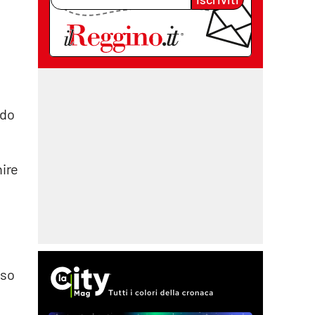
ndo
nire
sso