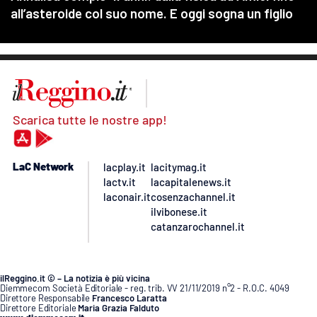
Scarica tutte le nostre app!
LaC Network
lacplay.it
lacitymag.it
lactv.it
lacapitalenews.it
laconair.it
cosenzachannel.it
ilvibonese.it
catanzarochannel.it
ilReggino.it © – La notizia è più vicina
Diemmecom Società Editoriale - reg. trib. VV 21/11/2019 n°2 - R.O.C. 4049
Direttore Responsabile
Francesco Laratta
Direttore Editoriale
Maria Grazia Falduto