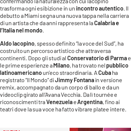
confermando la naturalezza con cui Iacopino
trasforma ogni esibizione in un
incontro autentico
. Il
debutto a Miami segna una nuova tappa nella carriera
di un artista che da anni rappresenta la
Calabria e
l’Italia nel mondo
.
Aldo Iacopino
, spesso definito “la voce del Sud”, ha
costruito un percorso artistico che attraversa
continenti. Dopo gli studi al
Conservatorio di Parma
e
le prime esperienze a
Milano
, ha trovato nel
pubblico
latinoamericano
un’eco straordinaria. A
Cuba
ha
registrato “Il Mondo” di
Jimmy Fontana
in versione
remix, accompagnato da un corpo di ballo e da un
videoclip girato all’Avana Vecchia. Da lì tournée e
riconoscimenti tra
Venezuela
e
Argentina
, fino ai
teatri dove la sua voce ha fatto vibrare platee intere.