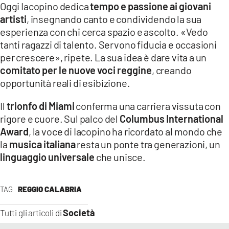
Oggi Iacopino dedica
tempo e passione ai giovani
artisti
, insegnando canto e condividendo la sua
esperienza con chi cerca spazio e ascolto. «Vedo
tanti ragazzi di talento. Servono fiducia e occasioni
per crescere», ripete. La sua idea è dare vita a un
comitato per le nuove voci reggine
, creando
opportunità reali di esibizione.
Il
trionfo di Miami
conferma una carriera vissuta con
rigore e cuore. Sul palco del
Columbus International
Award
, la voce di Iacopino ha ricordato al mondo che
la
musica italiana
resta un ponte tra generazioni, un
linguaggio universale
che unisce.
TAG
REGGIO CALABRIA
Società
Tutti gli articoli di