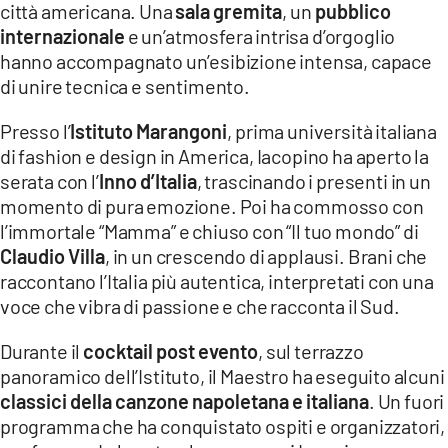
città americana. Una
sala gremita
, un
pubblico
internazionale
e un’atmosfera intrisa d’orgoglio
LACITYMAG.IT
hanno accompagnato un’esibizione intensa, capace
ILREGGINO.IT
di unire tecnica e sentimento.
COSENZACHANNEL.IT
Presso l’
Istituto Marangoni
, prima università italiana
di fashion e design in America, Iacopino ha aperto la
ILVIBONESE.IT
serata con l’
Inno d’Italia
, trascinando i presenti in un
momento di pura emozione. Poi ha commosso con
CATANZAROCHANNEL.IT
l’immortale “Mamma” e chiuso con “Il tuo mondo” di
LACAPITALENEWS.IT
Claudio Villa
, in un crescendo di applausi. Brani che
raccontano l’Italia più autentica, interpretati con una
voce che vibra di passione e che racconta il Sud.
App
ANDROID
Durante il
cocktail post evento
, sul terrazzo
panoramico dell’Istituto, il Maestro ha eseguito alcuni
APPLE
classici della canzone napoletana e italiana
. Un fuori
programma che ha conquistato ospiti e organizzatori,