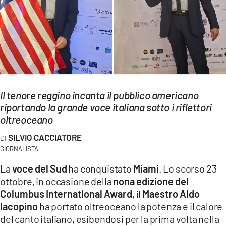
EVENTI
SPORT
Streaming
LAC TV
Il tenore reggino incanta il pubblico americano
LAC NETWORK
riportando la grande voce italiana sotto i riflettori
oltreoceano
LAC ONAIR
SILVIO CACCIATORE
GIORNALISTA
LaC
Network
La
voce del Sud
ha conquistato
Miami
. Lo scorso 23
LACPLAY.IT
ottobre, in occasione della
nona edizione del
Columbus International Award
, il
Maestro Aldo
LACTV.IT
Iacopino
ha portato oltreoceano la potenza e il calore
del canto italiano, esibendosi per la prima volta nella
LACONAIR.IT