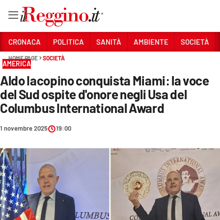
Vai
CRONACA
POLITICA
SANITÀ
AMBIENTE
SOCIETÀ
HOME PAGE
SOCIETÀ
AMERICA
Sezioni
Aldo Iacopino conquista Miami: la voce
CRONACA
del Sud ospite d'onore negli Usa del
POLITICA
Columbus International Award
SANITÀ
1 novembre 2025
19:00
AMBIENTE
SOCIETÀ
CULTURA
ECONOMIA E LAVORO