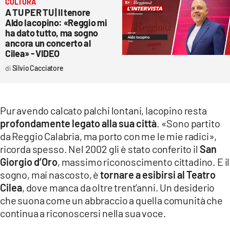
CULTURA
A TU PER TU | Il tenore
Aldo Iacopino: «Reggio mi
ha dato tutto, ma sogno
ancora un concerto al
Cilea» - VIDEO
Silvio Cacciatore
Pur avendo calcato palchi lontani, Iacopino resta
profondamente legato alla sua città
. «Sono partito
da Reggio Calabria, ma porto con me le mie radici»,
ricorda spesso. Nel 2002 gli è stato conferito il
San
Giorgio d’Oro
, massimo riconoscimento cittadino. E il
sogno, mai nascosto, è
tornare a esibirsi al Teatro
Cilea
, dove manca da oltre trent’anni. Un desiderio
che suona come un abbraccio a quella comunità che
continua a riconoscersi nella sua voce.