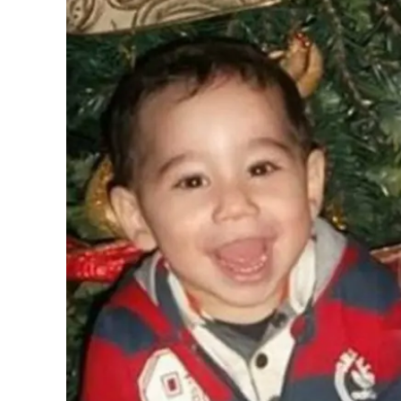
Eventi
Sport
Streaming
LaC TV
Lac Network
LaC OnAir
LaC
Network
lacplay.it
lactv.it