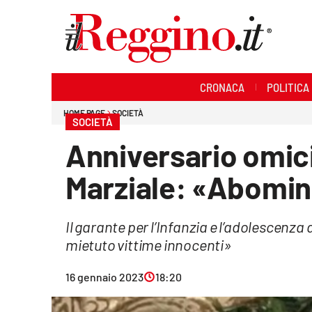
Sezioni
CRONACA
POLITICA
Cronaca
HOME PAGE
SOCIETÀ
SOCIETÀ
Politica
Anniversario omic
Sanità
Marziale: «Abomin
Ambiente
Il garante per l’Infanzia e l’adolescenz
Società
mietuto vittime innocenti»
Cultura
16 gennaio 2023
18:20
Economia e lavoro