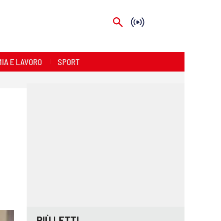
IA E LAVORO
SPORT
PIÙ LETTI