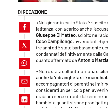
laconair.it
REDAZIONE
lacitymag.it
«Nel giorno in cui lo Stato è riuscito
latitanza, con a carico anche l’accus
ilreggino.it
Giuseppe Di Matteo,
sciolto nell’aci
Cocò Campilongo,
avvenuta il 16 g
cosenzachannel.it
tre anni ed è stato barbaramente ucc
ilvibonese.it
condannati definitivamente dalla Ca
quanto affermato da
Antonio Marzia
catanzarochannel.it
«Non è stata soltanto la mafia sicili
lacapitalenews.it
anche la ‘ndrangheta si è macchiat
accompagnatori di parenti nel mirino
considerati un pericolo per l’avveni
App
di abiura nei confronti del crimine o
Android
bambini e quanti si sono prodigati a