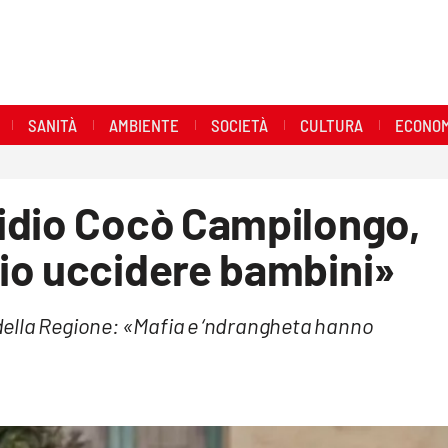
SANITÀ
AMBIENTE
SOCIETÀ
CULTURA
ECONOM
idio Cocò Campilongo,
io uccidere bambini»
a della Regione: «Mafia e ‘ndrangheta hanno