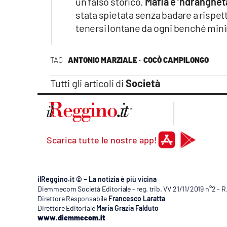
un falso storico.
Mafia e ‘ndranghet
Apple
stata spietata senza badare a rispet
tenersi lontane da ogni benché min
Vai
TAG
ANTONIO MARZIALE ·
COCÒ CAMPILONGO
Tutti gli articoli di
Società
Scarica tutte le nostre app!
ilReggino.it © – La notizia è più vicina
Diemmecom Società Editoriale - reg. trib. VV 21/11/2019 n°2 - 
Direttore Responsabile
Francesco Laratta
Direttore Editoriale
Maria Grazia Falduto
www.diemmecom.it