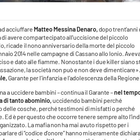
 ad acciuffare
Matteo Messina Denaro,
dopo trent’anni 
a di avere compartecipato all’uccisione del piccolo
do, ricade il nono anniversario della morte del piccolo
ennaio 2014 nelle campagne di Cassano allo Ionio. Avev
iso e dato alle fiamme. Nonostante i due killer siano st
ssazione, la società non può e non deve dimenticare».
le,
Garante per l’infanzia e l’adolescenza della Regione
ana a uccidere bambini – continua il Garante –
nel temp
a di tanto abominio,
uccidendo bambini perché
 delle cosche, perché testimoni di misfatti o perché
re. Ed è per questo che occorre tenere sempre alto l’ind
rganizzato. La mafia non ha mai avuto rispetto per i
 parlare di “codice d’onore” hanno miseramente dichiar