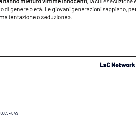
a hanno mietuto vittime innocenti,
la cui esecuzione 
to di genere o età. Le giovani generazioni sappiano, pe
ima tentazione o seduzione».
LaC Network
R.O.C. 4049