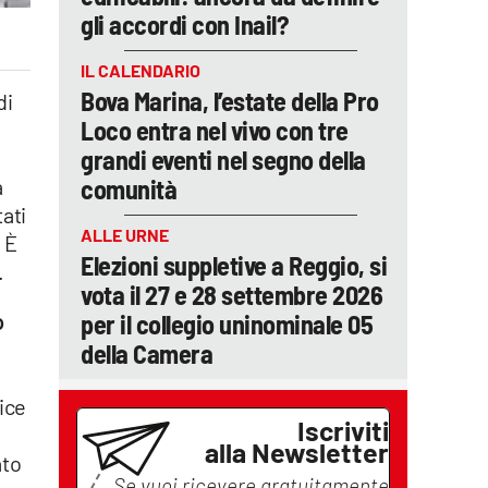
gli accordi con Inail?
IL CALENDARIO
Bova Marina, l’estate della Pro
di
Loco entra nel vivo con tre
grandi eventi nel segno della
comunità
a
ati
ALLE URNE
 È
Elezioni suppletive a Reggio, si
.
vota il 27 e 28 settembre 2026
per il collegio uninominale 05
o
della Camera
ice
Iscriviti
alla Newsletter
ato
Se vuoi ricevere gratuitamente