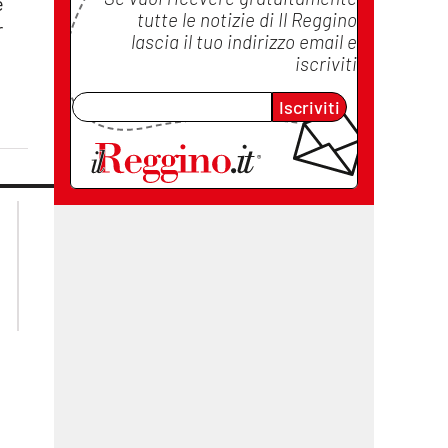
è
tutte le notizie di
Il Reggino
r
lascia il tuo indirizzo email e
iscriviti
Iscriviti
lacplay.it
lacitymag.it
lactv.it
lacapitalenews.it
laconair.it
cosenzachannel.it
ilvibonese.it
catanzarochannel.it