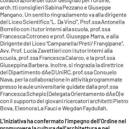
arch.tti consiglieri Sabina Pezzano e Giuseppe
Mangano. Un sentito ringraziamento va alla dirigente
del Liceo Scientifico “L. Da Vinci”, Prof.ssa Antonella
Borrello con i tutor interni alla scuola, prof.ssa
Francesca Cotroneo e prof. Giuseppe Marra, e alla
Dirigente del Liceo “Campanella/Preti/ Frangipane”,
Avv. Prof. Lucia Zavettieri con i tutor interni alla
scuola, prof.ssa Francesca Calarco, e la prof.ssa
Giuseppina Barbera. Inoltre, si ringrazia la direttrice
del Dipartimento dAeD UniRC, prof.ssa Consuelo
Nava, per la collaborazione in attività programmate
presso le aule universitarie guidate dalla prof.ssa
Francesca Schepis (Delegata Orientamento dAeD) e
con il supporto dei giovani ricercatori architetti Pietro
Bova, Eleonora La Fauci e Wegdan Faydullah.
L’iniziativa ha confermato l’impegno dell’Ordine nel
promuovere la cultura dell’architettura e nel