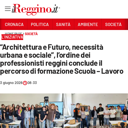
Vai
CRONACA
POLITICA
SANITÀ
AMBIENTE
SOCIETÀ
HOME PAGE
SOCIETÀ
L’INIZIATIVA
Sezioni
“Architettura e Futuro, necessità
CRONACA
urbana e sociale”, l’ordine dei
POLITICA
professionisti reggini conclude il
percorso di formazione Scuola – Lavoro
SANITÀ
3 giugno 2026
08:33
AMBIENTE
SOCIETÀ
CULTURA
ECONOMIA E LAVORO