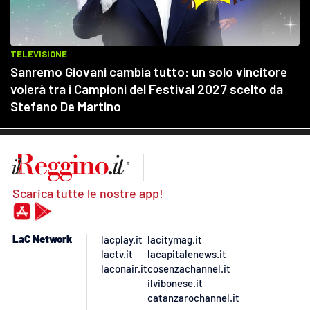
Scarica tutte le nostre app!
LaC Network
lacplay.it
lacitymag.it
lactv.it
lacapitalenews.it
laconair.it
cosenzachannel.it
ilvibonese.it
catanzarochannel.it