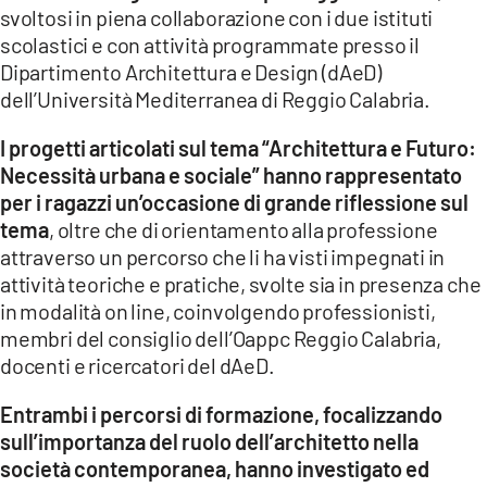
svoltosi in piena collaborazione con i due istituti
LACITYMAG.IT
scolastici e con attività programmate presso il
Dipartimento Architettura e Design (dAeD)
ILREGGINO.IT
dell’Università Mediterranea di Reggio Calabria.
COSENZACHANNEL.IT
I progetti articolati sul tema “Architettura e Futuro:
Necessità urbana e sociale” hanno rappresentato
ILVIBONESE.IT
per i ragazzi un’occasione di grande riflessione sul
CATANZAROCHANNEL.IT
tema
, oltre che di orientamento alla professione
attraverso un percorso che li ha visti impegnati in
LACAPITALENEWS.IT
attività teoriche e pratiche, svolte sia in presenza che
in modalità on line, coinvolgendo professionisti,
membri del consiglio dell’Oappc Reggio Calabria,
App
docenti e ricercatori del dAeD.
ANDROID
Entrambi i percorsi di formazione, focalizzando
APPLE
sull’importanza del ruolo dell’architetto nella
società contemporanea, hanno investigato ed