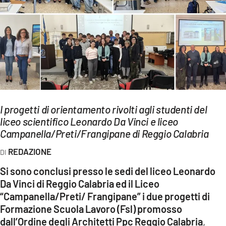
EVENTI
SPORT
Streaming
LAC TV
LAC NETWORK
I progetti di orientamento rivolti agli studenti del
liceo scientifico Leonardo Da Vinci e liceo
LAC ONAIR
Campanella/Preti/Frangipane di Reggio Calabria
REDAZIONE
LaC
Network
Si sono conclusi presso le sedi del liceo Leonardo
LACPLAY.IT
Da Vinci di Reggio Calabria ed il Liceo
“Campanella/Preti/ Frangipane” i due progetti di
LACTV.IT
Formazione Scuola Lavoro (Fsl) promosso
dall’Ordine degli Architetti Ppc Reggio Calabria
,
LACONAIR.IT