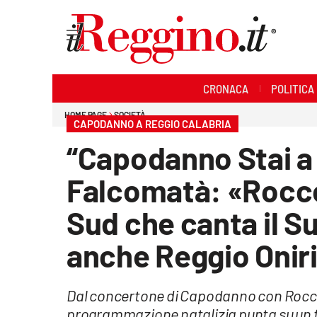
Sezioni
CRONACA
POLITICA
Cronaca
HOME PAGE
SOCIETÀ
CAPODANNO A REGGIO CALABRIA
Politica
“Capodanno Stai a 
Sanità
Falcomatà: «Rocco
Ambiente
Sud che canta il Su
Società
anche Reggio Onir
Cultura
Dal concertone di Capodanno con Rocco Hu
Economia e lavoro
programmazione natalizia punta su un fo