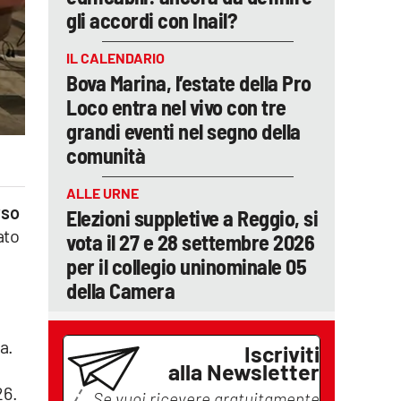
gli accordi con Inail?
IL CALENDARIO
Bova Marina, l’estate della Pro
Loco entra nel vivo con tre
grandi eventi nel segno della
comunità
ALLE URNE
rso
Elezioni suppletive a Reggio, si
ato
vota il 27 e 28 settembre 2026
per il collegio uninominale 05
della Camera
a.
Iscriviti
alla Newsletter
26.
Se vuoi ricevere gratuitamente