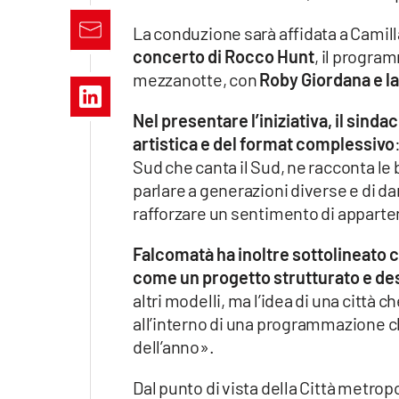
Apple
La conduzione sarà affidata a Camill
concerto di Rocco Hunt
, il progra
mezzanotte, con
Roby Giordana e l
Vai
Nel presentare l’iniziativa, il sind
artistica e del format complessivo
Sud che canta il Sud, ne racconta le 
parlare a generazioni diverse e di da
rafforzare un sentimento di apparte
Falcomatà ha inoltre sottolineato
come un progetto strutturato e des
altri modelli, ma l’idea di una città c
all’interno di una programmazione che
dell’anno».
Dal punto di vista della Città metrop