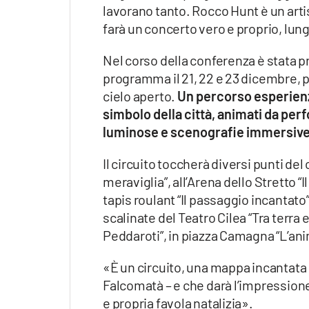
lavorano tanto. Rocco Hunt è un art
farà un concerto vero e proprio, lung
Nel corso della conferenza è stata pr
programma il 21, 22 e 23 dicembre, p
cielo aperto.
Un percorso esperienz
simbolo della città, animati da perf
luminose e scenografie immersive
Il circuito toccherà diversi punti del
meraviglia”, all’Arena dello Stretto “I
tapis roulant “Il passaggio incantato”,
scalinate del Teatro Cilea “Tra terra e c
Peddaroti”, in piazza Camagna “L’anim
«È un circuito, una mappa incantata 
Falcomatà – e che darà l’impressione 
e propria favola natalizia».