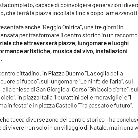
ista completo, capace di coinvolgere generazioni diver
o, che terrà la piazza incollata fino a dopo la mezzanot
esentata anche “Reggio Onirica”, una tre giorni in
ensata per trasformare il centro storico in un racconto
iale che attraverserà piazze, lungomare e luoghi
ormance artistiche, musica dal vivo, installazioni
.
 centro cittadino: in Piazza Duomo “La soglia della
l cuore di fuoco”, sul lungomare “Le ninfe dell’aria”, sul
 alla chiesa di San Giorgio al Corso “Ghiaccio d’arte”, su
ielo”, in piazza Italia “I burattini delle meraviglie” e “I
a in festa” e in piazza Castello “Tra passato e futuro”.
che tocca diverse zone del centro storico – ha conclus
di vivere non solo in un villaggio di Natale, ma in una 