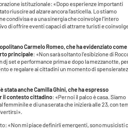
aborazione istituzionale: «Dopo esperienze importanti
to riuscire ad alzare ancora l’asticella. Lo stiamo
 condivisa e a una sinergia che coinvolge l’intero
ivo di offrire eventi capaci di attrarre turisti e coinvolg
tropolitano Carmelo Romeo, che ha evidenziato come
rto principale
: «Non sarà soltanto l’esibizione di Rocc
on dj set e performance prima e dopo la mezzanotte, pe
ento e regalare ai cittadini un momento di spensierate
a è stata anche Camilla Ghini, che ha espresso
 il contesto cittadino
: «Per noi il palco è casa. Siamo
l femminile e di una serata che inizierà alle 23, con te
ivertirsi».
to: «Non mi piace definirli emergenti, sono musicisti 