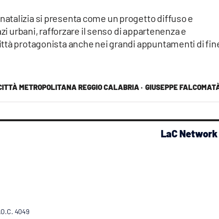
atalizia si presenta come un progetto diffuso e
azi urbani, rafforzare il senso di appartenenza e
ttà protagonista anche nei grandi appuntamenti di fin
CITTÀ METROPOLITANA REGGIO CALABRIA ·
GIUSEPPE FALCOMAT
LaC Network
R.O.C. 4049