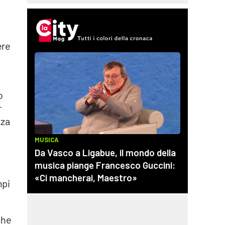
ere
o
r
zza
mpi
che