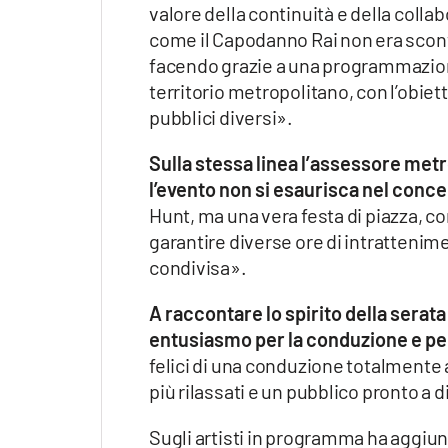
valore della continuità e della coll
come il Capodanno Rai non era sconta
facendo grazie a una programmazione
territorio metropolitano, con l’obiett
pubblici diversi».
Sulla stessa linea l’assessore me
l’evento non si esaurisca nel conce
Hunt, ma una vera festa di piazza, c
garantire diverse ore di intrattenim
condivisa».
A
raccontare lo spirito della serat
entusiasmo per la conduzione e per
felici di una conduzione totalmente a
più rilassati e un pubblico pronto a d
Sugli artisti in programma ha aggiun