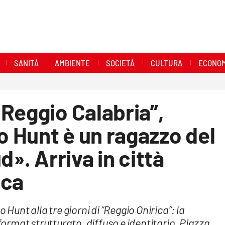
SANITÀ
AMBIENTE
SOCIETÀ
CULTURA
ECONOM
Reggio Calabria”,
 Hunt è un ragazzo del
d». Arriva in città
ica
nt alla tre giorni di “Reggio Onirica”: la
rmat strutturato, diffuso e identitario. Piazza