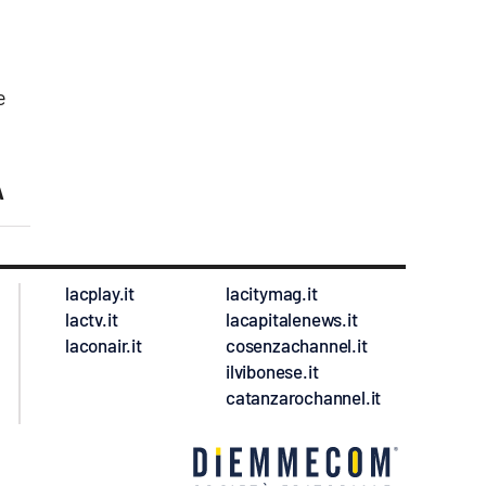
e
À
lacplay.it
lacitymag.it
lactv.it
lacapitalenews.it
laconair.it
cosenzachannel.it
ilvibonese.it
catanzarochannel.it