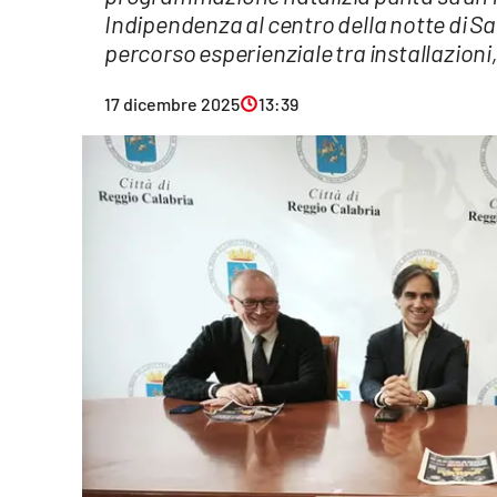
Indipendenza al centro della notte di San
Eventi
percorso esperienziale tra installazion
Sport
17 dicembre 2025
13:39
Streaming
LaC TV
Lac Network
LaC OnAir
LaC
Network
lacplay.it
lactv.it