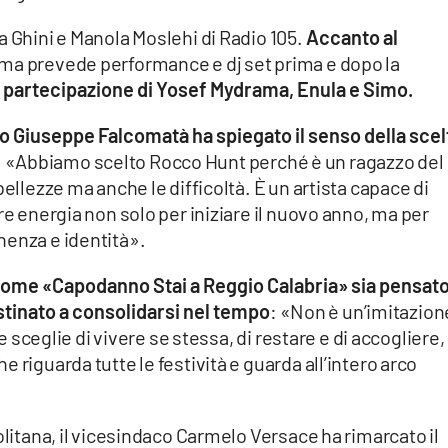
a Ghini e Manola Moslehi di Radio 105.
Accanto al
mma prevede performance e dj set prima e dopo la
a partecipazione di Yosef Mydrama, Enula e Simo.
aco Giuseppe Falcomatà ha spiegato il senso della scel
: «Abbiamo scelto Rocco Hunt perché è un ragazzo del
bellezze ma anche le difficoltà. È un artista capace di
re energia non solo per iniziare il nuovo anno, ma per
nenza e identità».
 come «Capodanno Stai a Reggio Calabria» sia pensat
tinato a consolidarsi nel tempo
: «Non è un’imitazion
he sceglie di vivere se stessa, di restare e di accogliere,
 riguarda tutte le festività e guarda all’intero arco
olitana, il vicesindaco Carmelo Versace ha rimarcato il