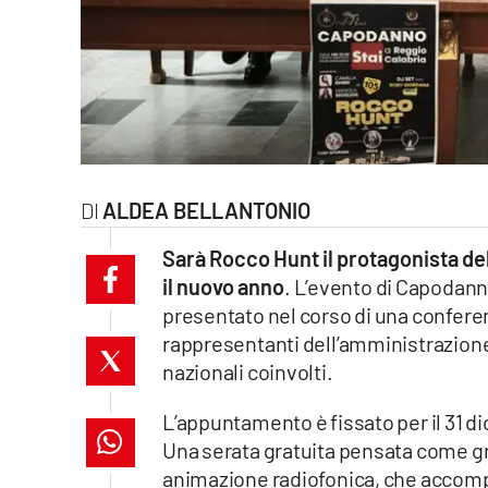
laconair.it
lacitymag.it
ilreggino.it
cosenzachannel.it
ALDEA BELLANTONIO
ilvibonese.it
Sarà Rocco Hunt il protagonista d
il nuovo anno
. L’evento di Capodanno
catanzarochannel.it
presentato nel corso di una confere
rappresentanti dell’amministrazione
lacapitalenews.it
nazionali coinvolti.
App
L’appuntamento è fissato per il 31 di
Una serata gratuita pensata come gra
Android
animazione radiofonica, che accompa