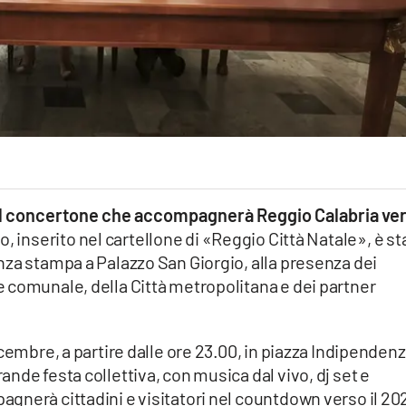
el concertone che accompagnerà Reggio Calabria ve
, inserito nel cartellone di «Reggio Città Natale», è st
nza stampa a Palazzo San Giorgio, alla presenza dei
 comunale, della Città metropolitana e dei partner
cembre, a partire dalle ore 23.00, in piazza Indipendenz
nde festa collettiva, con musica dal vivo, dj set e
gnerà cittadini e visitatori nel countdown verso il 20