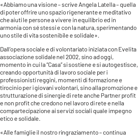
«Abbiamo una visione – scrive Angela Latella – quella
di poter offrire uno spazio rigenerante e meditativo
che aiuti le persone a vivere in equilibrio ed in
armonia con sé stessi e con la natura, sperimentando
uno stile di vita sostenibile e solidale».
Dall’opera sociale e di volontariato iniziata con Evelita
associazione solidale nel 2002, sino ad oggi,
momento in cui la “Casa” si sostiene e si autogestisce,
creando opportunità di lavoro sociale per i
professionisti reggini, momenti di formazione e
tirocinio per i giovani volontari, sino alla promozione e
strutturazione di sinergie di rete anche Partner profit
e non profit che credono nel lavoro di rete e nella
compartecipazione ai servizi sociali quale impegno
etico e solidale.
«Alle famiglie il nostro ringraziamento – continua