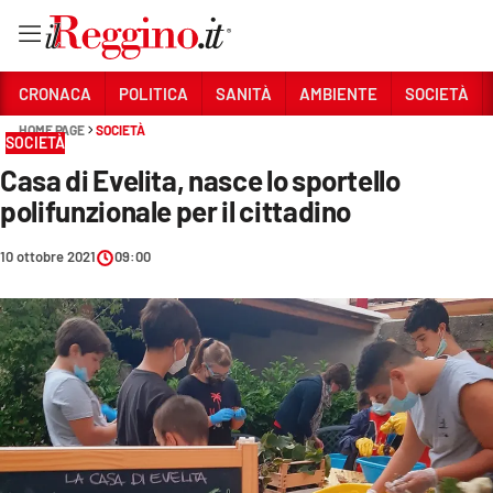
Vai
CRONACA
POLITICA
SANITÀ
AMBIENTE
SOCIETÀ
HOME PAGE
SOCIETÀ
SOCIETÀ
Sezioni
Casa di Evelita, nasce lo sportello
CRONACA
polifunzionale per il cittadino
POLITICA
10 ottobre 2021
09:00
SANITÀ
AMBIENTE
SOCIETÀ
CULTURA
ECONOMIA E LAVORO