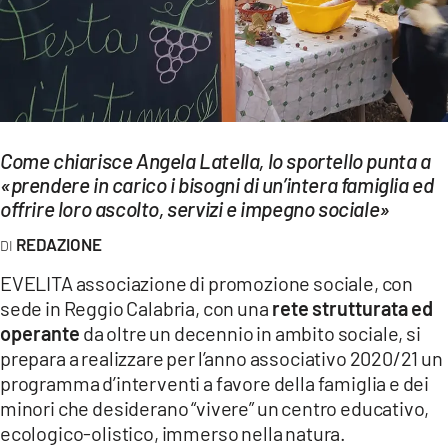
EVENTI
SPORT
Streaming
Come chiarisce Angela Latella, lo sportello punta a
LAC TV
«prendere in carico i bisogni di un’intera famiglia ed
LAC NETWORK
offrire loro ascolto, servizi e impegno sociale»
REDAZIONE
LAC ONAIR
EVELITA associazione di promozione sociale, con
LaC
sede in Reggio Calabria, con una
rete strutturata ed
Network
operante
da oltre un decennio in ambito sociale, si
LACPLAY.IT
prepara a realizzare per l’anno associativo 2020/21 un
programma d’interventi a favore della famiglia e dei
LACTV.IT
minori che desiderano “vivere” un centro educativo,
ecologico-olistico, immerso nella natura.
LACONAIR.IT