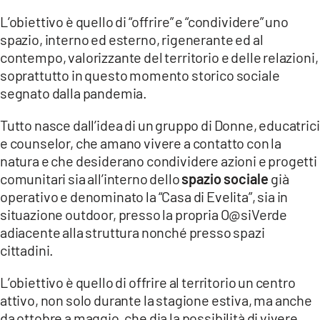
L’obiettivo è quello di “offrire” e “condividere” uno
LACITYMAG.IT
spazio, interno ed esterno, rigenerante ed al
contempo, valorizzante del territorio e delle relazioni,
ILREGGINO.IT
soprattutto in questo momento storico sociale
COSENZACHANNEL.IT
segnato dalla pandemia.
ILVIBONESE.IT
Tutto nasce dall’idea di un gruppo di Donne, educatrici
e counselor, che amano vivere a contatto con la
CATANZAROCHANNEL.IT
natura e che desiderano condividere azioni e progetti
comunitari sia all’interno dello
spazio sociale
già
LACAPITALENEWS.IT
operativo e denominato la “Casa di Evelita”, sia in
situazione outdoor, presso la propria O@siVerde
App
adiacente alla struttura nonché presso spazi
ANDROID
cittadini.
APPLE
L’obiettivo è quello di offrire al territorio un centro
attivo, non solo durante la stagione estiva, ma anche
da ottobre a maggio, che dia la possibilità di vivere