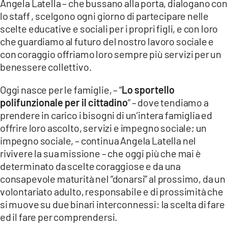
Angela Latella – che bussano alla porta, dialogano con
lo staff , scelgono ogni giorno di partecipare nelle
scelte educative e sociali per i propri figli, e con loro
che guardiamo al futuro del nostro lavoro sociale e
con coraggio offriamo loro sempre più servizi per un
benessere collettivo.
Oggi nasce per le famiglie, – “
Lo sportello
polifunzionale per il cittadino
” – dove tendiamo a
prendere in carico i bisogni di un’intera famiglia ed
offrire loro ascolto, servizi e impegno sociale; un
impegno sociale, – continua Angela Latella nel
rivivere la sua missione – che oggi più che mai è
determinato da scelte coraggiose e da una
consapevole maturità nel “donarsi” al prossimo, da un
volontariato adulto, responsabile e di prossimità che
si muove su due binari interconnessi: la scelta di fare
ed il fare per comprendersi.