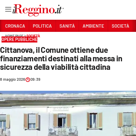
Vai
CRONACA
POLITICA
SANITÀ
AMBIENTE
SOCIETÀ
HOME PAGE
SOCIETÀ
OPERE PUBBLICHE
Sezioni
Cittanova, il Comune ottiene due
CRONACA
finanziamenti destinati alla messa in
POLITICA
sicurezza della viabilità cittadina
SANITÀ
8 maggio 2026
09:39
AMBIENTE
SOCIETÀ
CULTURA
ECONOMIA E LAVORO