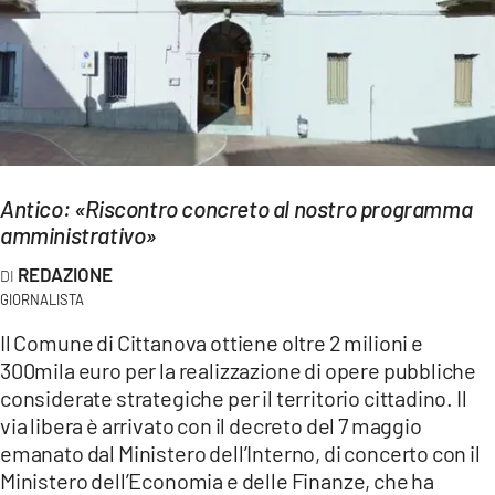
EVENTI
SPORT
Streaming
LAC TV
Antico: «Riscontro concreto al nostro programma
LAC NETWORK
amministrativo»
LAC ONAIR
REDAZIONE
GIORNALISTA
LaC
Il Comune di Cittanova ottiene oltre 2 milioni e
Network
300mila euro per la realizzazione di opere pubbliche
LACPLAY.IT
considerate strategiche per il territorio cittadino. Il
via libera è arrivato con il decreto del 7 maggio
LACTV.IT
emanato dal Ministero dell’Interno, di concerto con il
Ministero dell’Economia e delle Finanze, che ha
LACONAIR.IT