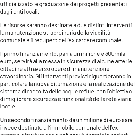
ufficializzato le graduatorie dei progetti presentati
dagli enti locali.
LACITYMAG.IT
ILREGGINO.IT
Le risorse saranno destinate a due distinti interventi:
la manutenzione straordinaria della viabilità
COSENZACHANNEL.IT
comunale e il recupero dell’ex carcere comunale.
ILVIBONESE.IT
Il primo finanziamento, pari a un milione e 300mila
euro, servirà alla messa in sicurezza di alcune arterie
CATANZAROCHANNEL.IT
cittadine attraverso opere di manutenzione
straordinaria. Gli interventi previsti riguarderanno in
LACAPITALENEWS.IT
particolare la nuova bitumazione e la realizzazione del
sistema di raccolta delle acque reflue, con l’obiettivo
App
di migliorare sicurezza e funzionalità della rete viaria
ANDROID
locale.
APPLE
Un secondo finanziamento da un milione di euro sarà
invece destinato all’immobile comunale dell’ex
carcere, struttura che negli anni è diventata sede di