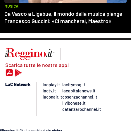
Scarica tutte le nostre app!
LaC Network
lacplay.it
lacitymag.it
lactv.it
lacapitalenews.it
laconair.it
cosenzachannel.it
ilvibonese.it
catanzarochannel.it
ilReggino.it © – La notizia è più vicina