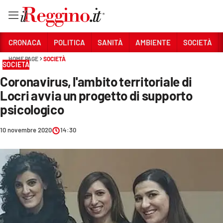
Vai
CRONACA
POLITICA
SANITÀ
AMBIENTE
SOCIETÀ
HOME PAGE
SOCIETÀ
SOCIETÀ
Sezioni
Coronavirus, l'ambito territoriale di
CRONACA
Locri avvia un progetto di supporto
POLITICA
psicologico
SANITÀ
10 novembre 2020
14:30
AMBIENTE
SOCIETÀ
CULTURA
ECONOMIA E LAVORO