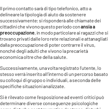
Il primo contatto sarà di tipo telefonico, atto a
LACITYMAG.IT
delineare la tipologia di aiuto da sostenere
ILREGGINO.IT
successivamente; si risponderà alle chiamate dei
cittadini che vivono questo periodo con
ansia a
COSENZACHANNEL.IT
preoccupazione
, in modo particolare ai ragazzi che si
trovano privati dalle loro rete relazionali e attanagliati
ILVIBONESE.IT
dalla preoccupazione di poter contrarre il virus,
nonché degli adulti che vivono la precarietà
CATANZAROCHANNEL.IT
economica oltre che della salute.
LACAPITALENEWS.IT
Successivamente, una volta registrato l’utente, lo
stesso verrà inserito all’interno di un percorso basato
App
su colloqui di gruppo o individuali, a seconda delle
ANDROID
specifiche situazioni analizzate.
APPLE
Si è rilevato come l’esposizione ad eventi critici può
determinare diverse conseguenze psicologiche