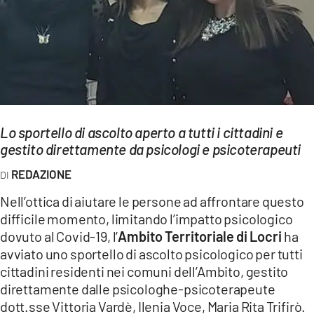
EVENTI
SPORT
Streaming
LAC TV
Lo sportello di ascolto aperto a tutti i cittadini e
LAC NETWORK
gestito direttamente da psicologi e psicoterapeuti
LAC ONAIR
REDAZIONE
Nell’ottica di aiutare le persone ad affrontare questo
LaC
difficile momento, limitando l’impatto psicologico
Network
dovuto al Covid-19, l’
Ambito Territoriale di Locri
ha
LACPLAY.IT
avviato uno sportello di ascolto psicologico per tutti
cittadini residenti nei comuni dell’Ambito, gestito
LACTV.IT
direttamente dalle psicologhe-psicoterapeute
dott.sse Vittoria Vardè, Ilenia Voce, Maria Rita Trifirò.
LACONAIR.IT