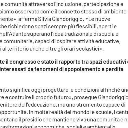
e comunità attraverso l'inclusione, partecipazione e
bbiamo osservato come il concetto stesso di ambiente
nte», afferma Silvia Giandoriggio. «Le nuove
e richiedono spazi sempre più flessibili, aperti e
i nell'Atlante superano l'idea tradizionale di scuola e
e comunitarie, capaci di ospitare attività educative,
 al territorio anche oltre gli orari scolastici».
 il congresso è stato il rapporto tra spazi educativi 
i interessati da fenomeni di spopolamento e perdita
to significa oggi progettare le condizioni affinché un
 e costruire il proprio futuro», prosegue Giandoriggio
ntenitore dell'educazione, ma uno strumento capace di
pportunità. In molte realtà del mondo le scuole, i centr
resentano il presidio che mantiene viva una comunità e 
e trasformazioni economiche, sociali e ambientali».