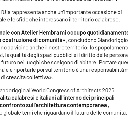
ell'Uia rappresenta anche un'importante occasione di
ale e le sfide che interessano il territorio calabrese.
ionale con Atelier Hembra mi occupo quotidianamente
e costruzione di comunità»
, concludono Giandoriggio.
ano da vicino anche il nostro territorio: lo spopolament
i, la qualità degli spazi pubblici e il diritto delle person
io futuro nei luoghi che scelgono di abitare. Portare que
ale e riportarle poi sul territorio è una responsabilità 
di crescita collettiva».
Giandoriggio al World Congress of Architects 2026
ità calabresi e italiani all'interno dei principali
 e confronto sull'architettura contemporanea
,
e globale temi che riguardano il futuro delle comunità,