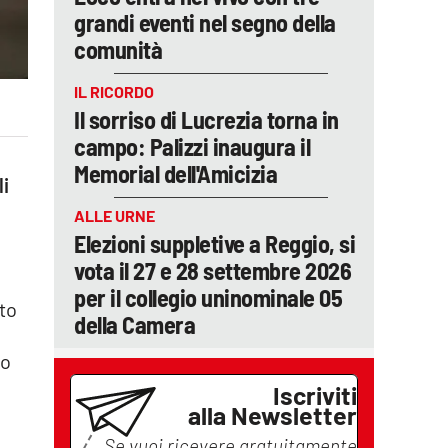
grandi eventi nel segno della
comunità
IL RICORDO
Il sorriso di Lucrezia torna in
campo: Palizzi inaugura il
Memorial dell'Amicizia
li
ALLE URNE
Elezioni suppletive a Reggio, si
vota il 27 e 28 settembre 2026
per il collegio uninominale 05
nto
della Camera
ro
Iscriviti
alla Newsletter
Se vuoi ricevere gratuitamente