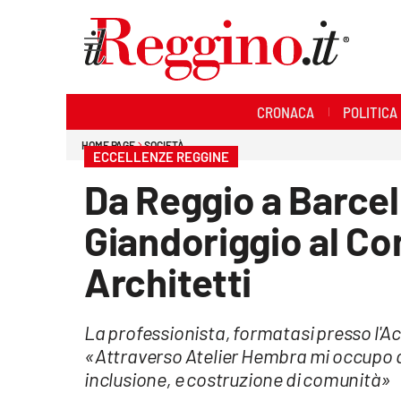
Sezioni
CRONACA
POLITICA
Cronaca
HOME PAGE
SOCIETÀ
ECCELLENZE REGGINE
Politica
Da Reggio a Barcell
Sanità
Giandoriggio al Co
Ambiente
Architetti
Società
La professionista, formatasi presso l'Ac
Cultura
«Attraverso Atelier Hembra mi occupo 
inclusione, e costruzione di comunità»
Economia e lavoro