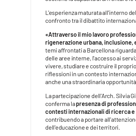
L'esperienza maturata all'interno d
confronto tra il dibattito internazion
«Attraverso il mio lavoro profess
rigenerazione urbana, inclusione, 
temi affrontati a Barcellona riguard
delle aree interne, l'accesso ai serviz
vivere, studiare e costruire il propr
riflessioni in un contesto internazion
anche una straordinaria opportunità 
La partecipazione dell'Arch. Silvia 
conferma la
presenza di professional
contesti internazionali di ricerca
contribuendo a portare all'attenzion
dell'educazione e dei territori.