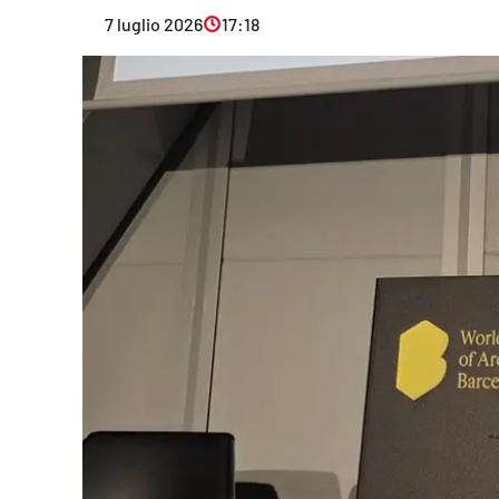
Eventi
7 luglio 2026
17:18
Sport
Streaming
LaC TV
Lac Network
LaC OnAir
LaC
Network
lacplay.it
lactv.it