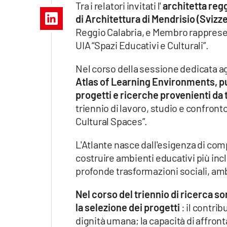
Tra i relatori invitati l'
architetta reg
Apple
di Architettura di Mendrisio (Svizz
Reggio Calabria, e Membro rapprese
UIA “Spazi Educativi e Culturali”.
Vai
Nel corso della sessione dedicata a
Atlas of Learning Environments, p
progetti e ricerche provenienti da t
triennio di lavoro, studio e confron
Cultural Spaces”.
L'Atlante nasce dall'esigenza di co
costruire ambienti educativi più inclu
profonde trasformazioni sociali, amb
Nel corso del triennio di ricerca son
la selezione dei progetti
: il contrib
dignità umana; la capacità di affronta