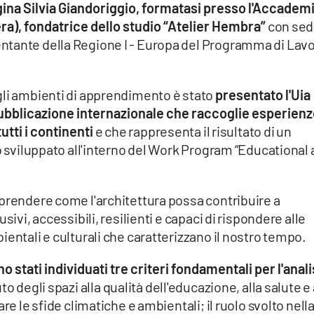
gina Silvia Giandoriggio, formatasi presso l'Accadem
era), fondatrice dello studio “Atelier Hembra”
con sed
ntante della Regione I - Europa del Programma di Lav
gli ambienti di apprendimento è stato
presentato l'Uia
ubblicazione internazionale che raccoglie esperienz
utti i continenti
e che rappresenta il risultato di un
to sviluppato all'interno del Work Program “Educational
mprendere come l'architettura possa contribuire a
sivi, accessibili, resilienti e capaci di rispondere alle
ientali e culturali che caratterizzano il nostro tempo.
o stati individuati tre criteri fondamentali per l'anali
uto degli spazi alla qualità dell'educazione, alla salute e 
re le sfide climatiche e ambientali; il ruolo svolto nell