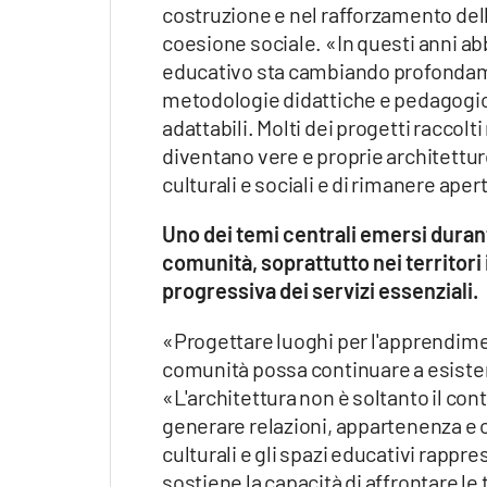
costruzione e nel rafforzamento dell
coesione sociale. «In questi anni a
educativo sta cambiando profondame
metodologie didattiche e pedagogich
adattabili. Molti dei progetti raccolt
diventano vere e proprie architettur
culturali e sociali e di rimanere aperti
Uno dei temi centrali emersi durante
comunità, soprattutto nei territor
progressiva dei servizi essenziali.
«Progettare luoghi per l'apprendimen
comunità possa continuare a esistere
«L'architettura non è soltanto il co
generare relazioni, appartenenza e o
culturali e gli spazi educativi rapp
sostiene la capacità di affrontare l