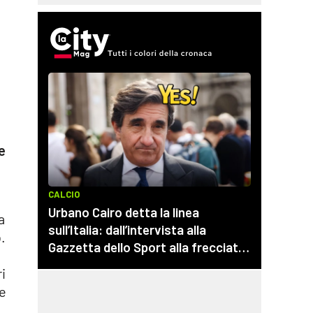
e
a
.
i
ne