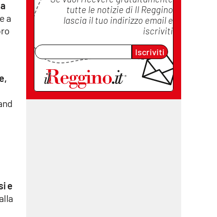
ia
tutte le notizie di
Il Reggino
e a
lascia il tuo indirizzo email e
oro
iscriviti
Iscriviti
e,
 and
si e
alla
a