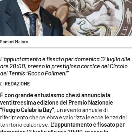
EVENTI
SPORT
Streaming
Samuel Malara
LAC TV
L’appuntamento è fissato per domenica 12 luglio alle
LAC NETWORK
ore 20:00, presso la prestigiosa cornice del Circolo
LAC ONAIR
del Tennis “Rocco Polimeni”
REDAZIONE
LaC
È con grande entusiasmo che si annuncia la
Network
ventitreesima edizione del Premio Nazionale
LACPLAY.IT
“Reggio Calabria Day”,
un evento annuale di
riferimento che celebra e valorizza le eccellenze del
LACTV.IT
territorio calabrese.
L’appuntamento è fissato per
LACONAIR.IT
domenica 12 luglio alle ore 20:00, presso la