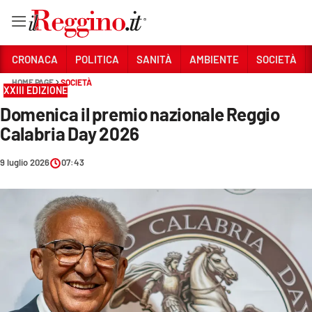
Vai
CRONACA
POLITICA
SANITÀ
AMBIENTE
SOCIETÀ
HOME PAGE
SOCIETÀ
XXIII EDIZIONE
Sezioni
Domenica il premio nazionale Reggio
CRONACA
Calabria Day 2026
POLITICA
9 luglio 2026
07:43
SANITÀ
AMBIENTE
SOCIETÀ
CULTURA
ECONOMIA E LAVORO