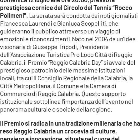
prestigiosa cornice del Circolo del Tennis “Rocco
LACITYMAG.IT
Polimeni”
. La serata sarà condotta dai noti giornalisti
Francesca Laurendi e Gianluca Scopelliti, che
ILREGGINO.IT
guideranno il pubblico attraverso un viaggio di
COSENZACHANNEL.IT
emozioni e riconoscimenti.Nato nel 2004 da un’idea
visionaria di Giuseppe Tripodi, Presidente
ILVIBONESE.IT
dell’Associazione Turistica Pro Loco Città di Reggio
Calabria, il Premio “Reggio Calabria Day” si avvale del
CATANZAROCHANNEL.IT
prestigioso patrocinio delle massime istituzioni
locali, tra cui il Consiglio Regionale della Calabria, la
LACAPITALENEWS.IT
Città Metropolitana, il Comune e la Camera di
Commercio di Reggio Calabria. Questo supporto
App
istituzionale sottolinea l’importanza dell’evento nel
ANDROID
panorama culturale e sociale della regione.
APPLE
Il Premio si radica in una tradizione millenaria che ha
reso Reggio Calabria un crocevia di culture,
pensiero e innovazione, situata nel cuore del