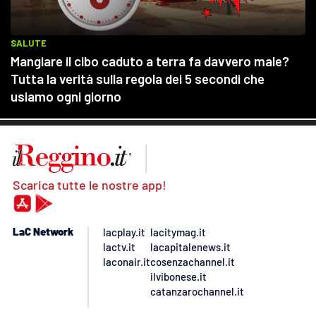
Scarica tutte le nostre app!
LaC Network
lacplay.it
lacitymag.it
lactv.it
lacapitalenews.it
laconair.it
cosenzachannel.it
ilvibonese.it
catanzarochannel.it