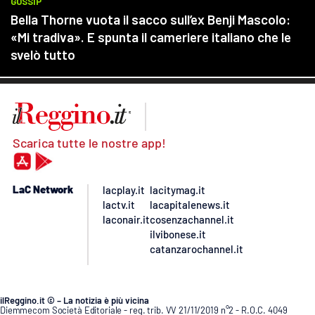
Scarica tutte le nostre app!
LaC Network
lacplay.it
lacitymag.it
lactv.it
lacapitalenews.it
laconair.it
cosenzachannel.it
ilvibonese.it
catanzarochannel.it
ilReggino.it © – La notizia è più vicina
Diemmecom Società Editoriale - reg. trib. VV 21/11/2019 n°2 - R.O.C. 4049