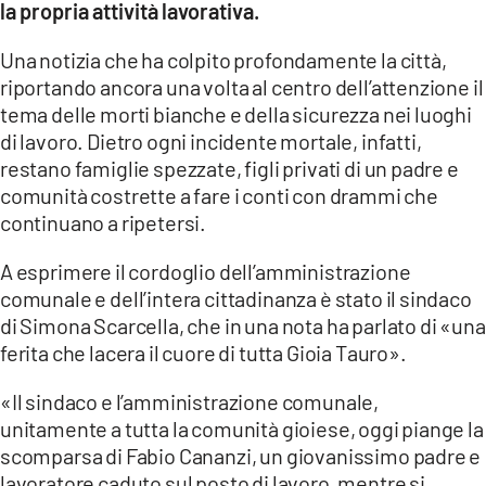
la propria attività lavorativa.
LACITYMAG.IT
Una notizia che ha colpito profondamente la città,
riportando ancora una volta al centro dell’attenzione il
ILREGGINO.IT
tema delle morti bianche e della sicurezza nei luoghi
COSENZACHANNEL.IT
di lavoro. Dietro ogni incidente mortale, infatti,
restano famiglie spezzate, figli privati di un padre e
ILVIBONESE.IT
comunità costrette a fare i conti con drammi che
continuano a ripetersi.
CATANZAROCHANNEL.IT
A esprimere il cordoglio dell’amministrazione
LACAPITALENEWS.IT
comunale e dell’intera cittadinanza è stato il sindaco
di Simona Scarcella, che in una nota ha parlato di «una
App
ferita che lacera il cuore di tutta Gioia Tauro».
ANDROID
«Il sindaco e l’amministrazione comunale,
APPLE
unitamente a tutta la comunità gioiese, oggi piange la
scomparsa di Fabio Cananzi, un giovanissimo padre e
lavoratore caduto sul posto di lavoro, mentre si