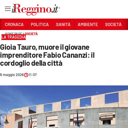
Vai
CRONACA
POLITICA
SANITÀ
AMBIENTE
SOCIETÀ
HOME PAGE
SOCIETÀ
LA TRAGEDIA
Sezioni
Gioia Tauro, muore il giovane
CRONACA
imprenditore Fabio Cananzi: il
POLITICA
cordoglio della città
SANITÀ
8 maggio 2026
11:07
AMBIENTE
SOCIETÀ
CULTURA
ECONOMIA E LAVORO