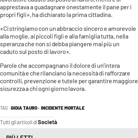
apprestava a guadagnare onestamente il pane per i
propri figli», ha dichiarato la prima cittadina.
«Ci stringiamo con un abbraccio sincero e amorevole
alla moglie, ai piccoli figli e alla famiglia tutta, nella
speranza che non si debba piangere mai più un
caduto sul posto di lavoro».
Parole che accompagnano il dolore di un’intera
comunità e che rilanciano la necessità di rafforzare
controlli, prevenzione e tutele per garantire maggiore
sicurezza a chi ogni giorno lavora.
TAG
GIOIA TAURO ·
INCIDENTE MORTALE
Società
Tutti gli articoli di
PIÙ LETTI