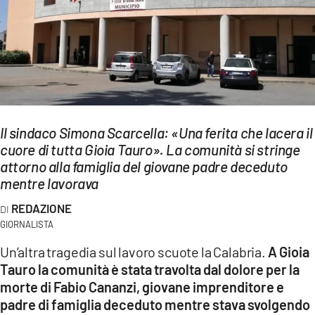
EVENTI
SPORT
Streaming
LAC TV
Il sindaco Simona Scarcella: «Una ferita che lacera il
LAC NETWORK
cuore di tutta Gioia Tauro». La comunità si stringe
attorno alla famiglia del giovane padre deceduto
LAC ONAIR
mentre lavorava
REDAZIONE
LaC
Network
GIORNALISTA
LACPLAY.IT
Un’altra tragedia sul lavoro scuote la Calabria.
A Gioia
Tauro la comunità è stata travolta dal dolore per la
LACTV.IT
morte di Fabio Cananzi, giovane imprenditore e
padre di famiglia deceduto mentre stava svolgendo
LACONAIR.IT