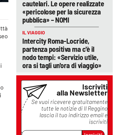
cautelari. Le opere realizzate
«pericolose per la sicurezza
pubblica» – NOMI
ittà
IL VIAGGIO
useo
Intercity Roma-Locride,
partenza positiva ma c'è il
nodo tempi: «Servizio utile,
ora si tagli un'ora di viaggio»
i
Iscriviti
to
alla Newsletter
i
Se vuoi ricevere gratuitamente
tutte le notizie di
Il Reggino
lascia il tuo indirizzo email e
iscriviti
Iscriviti