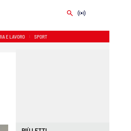
IA E LAVORO
SPORT
PIÙ LETTI