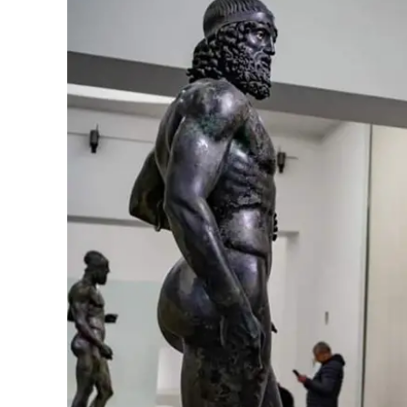
Eventi
Sport
Streaming
LaC TV
Lac Network
LaC OnAir
LaC
Network
lacplay.it
lactv.it