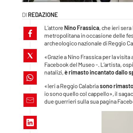
laconair.it
REDAZIONE
lacitymag.it
L’attore
Nino Frassica
, che ieri ser
metropolitana in occasione delle fest
ilreggino.it
archeologico nazionale di Reggio Cala
cosenzachannel.it
«Grazie a Nino Frassica per la visita 
Facebook del Museo -. L’artista, ospi
ilvibonese.it
natalizi,
è rimasto incantato dallo s
catanzarochannel.it
«Ieri a Reggio Calabria
sono rimasto
io sono quello col cappello», il sag
lacapitalenews.it
due guerrieri sulla sua pagina Face
App
Android