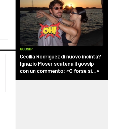
lacplay.it
lacitymag.it
lactv.it
lacapitalenews.it
laconair.it
cosenzachannel.it
ilvibonese.it
catanzarochannel.it