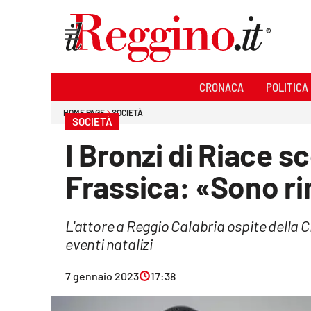
Sezioni
CRONACA
POLITICA
Cronaca
HOME PAGE
SOCIETÀ
SOCIETÀ
Politica
I Bronzi di Riace 
Sanità
Frassica: «Sono rim
Ambiente
L'attore a Reggio Calabria ospite della C
Società
eventi natalizi
Cultura
7 gennaio 2023
17:38
Economia e lavoro