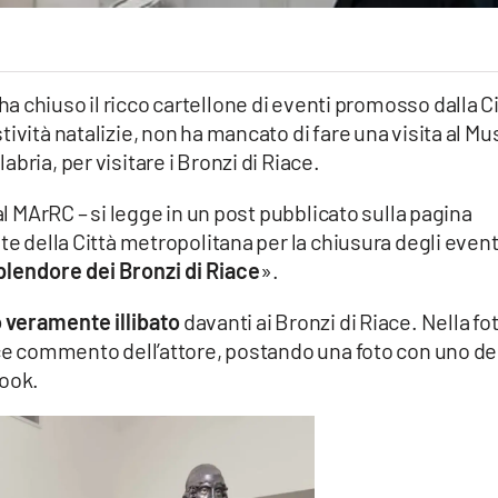
a ha chiuso il ricco cartellone di eventi promosso dalla C
ività natalizie, non ha mancato di fare una visita al M
bria, per visitare i Bronzi di Riace.
al MArRC – si legge in un post pubblicato sulla pagina
te della Città metropolitana per la chiusura degli event
plendore dei Bronzi di Riace
».
 veramente illibato
davanti ai Bronzi di Riace. Nella fo
ace commento dell’attore, postando una foto con uno de
book.