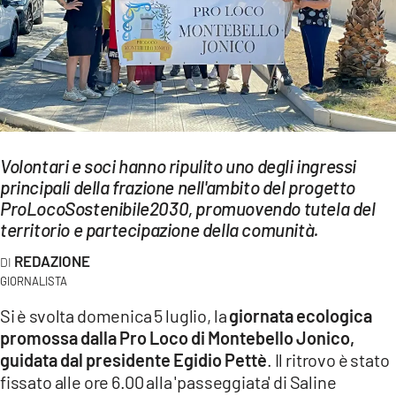
EVENTI
SPORT
Streaming
LAC TV
Volontari e soci hanno ripulito uno degli ingressi
LAC NETWORK
principali della frazione nell'ambito del progetto
ProLocoSostenibile2030, promuovendo tutela del
LAC ONAIR
territorio e partecipazione della comunità.
REDAZIONE
LaC
Network
GIORNALISTA
LACPLAY.IT
Si è svolta domenica 5 luglio, la
giornata ecologica
promossa dalla Pro Loco di Montebello Jonico,
LACTV.IT
guidata dal presidente Egidio Pettè
. Il ritrovo è stato
fissato alle ore 6.00 alla 'passeggiata' di Saline
LACONAIR.IT