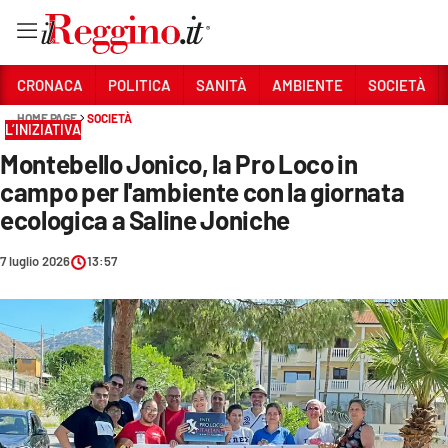
Vai
CRONACA
POLITICA
SANITÀ
AMBIENTE
SOCIETÀ
HOME PAGE
SOCIETÀ
L’INIZIATIVA
Sezioni
Montebello Jonico, la Pro Loco in
CRONACA
campo per l'ambiente con la giornata
POLITICA
ecologica a Saline Joniche
SANITÀ
7 luglio 2026
13:57
AMBIENTE
SOCIETÀ
CULTURA
ECONOMIA E LAVORO