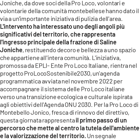
Joniche, da dove soci della Pro Loco, volontari e
volontarie della comunità montebellese hanno dato il
LACITYMAG.IT
via a un'importante iniziativa di pulizia dell'area.
ILREGGINO.IT
L'intervento ha interessato uno degli angoli più
significativi del territorio, che rappresenta
COSENZACHANNEL.IT
l'ingresso principale della frazione di Saline
Joniche
, restituendo decoro e bellezza a uno spazio
ILVIBONESE.IT
che appartiene all'intera comunità. L'iniziativa,
CATANZAROCHANNEL.IT
promossa da EPLI- Ente Pro Loco Italiane, rientra nel
progetto ProLocoSostenibile2030, un'agenda
LACAPITALENEWS.IT
programmatica avviata nel novembre 2022 per
accompagnare il sistema delle Pro Loco italiane
verso una transizione ecologica e culturale ispirata
App
agli obiettivi dell'Agenda ONU 2030. Per la Pro Loco di
ANDROID
Montebello Jonico, fresca di rinnovo del direttivo,
questa giornata rappresenta
il primo passo di un
APPLE
percorso che mette al centro la tutela dell'ambiente
e la valorizzazione del territorio.
Un segnale